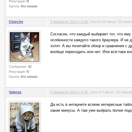
Репутация:
N
Группа:
Кто попало
Chorchy
5 февраля 2024 г. 6:28
, спустя 28 минут 25 секу
Согласен, что каждый выбирает тот, что ему 
особенности каждого такого браузера. И не д
хотят. А вы почитайте обзор и сравнения с д
вообще переходить или нет. Или всё-таки вз
Сообщения:
32
Репутация:
N
Группа:
Кто попало
Valeras
5 февраля 2024 г. 6:35
, спустя 7 минут 35 секунд
Да есть в интернете всякие интересные табл
какие минусы. А там уже выбрать более под