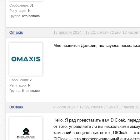
Сообщения:
31
Репутация:
N
Группа:
Кто попало
Omaxis
17 апреля 2024 г. 19:22
, спустя 72 дня 12 часов
Мне нравится Долфин, пользуюсь несколько 
Сообщения:
2
Репутация:
N
Группа:
Кто попало
DICloak
4 июля 2024 г. 12:55
, спустя 77 дней 17 часов 3
Hello, Я рад представить вам DICloak, пере
от того, управляете ли вы несколькими акк
кампаний в социальных сетях, DICloak — эт
DICloak — это профессиональный анти-детек