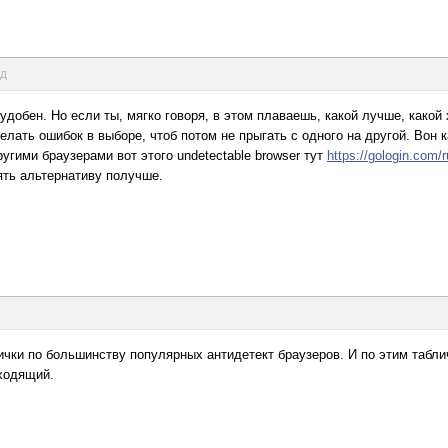
нд
удобен. Но если ты, мягко говоря, в этом плаваешь, какой лучше, какой 
елать ошибок в выборе, чтоб потом не прыгать с одного на другой. Вон к
ругими браузерами вот этого undetectable browser тут
https://gologin.com/
ять альтернативу получше.
ички по большинству популярных антидетект браузеров. И по этим таблич
ходящий.