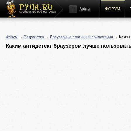
ФОРУМ
Войти
сообщество веб-маньяков
Форум
→
Разработка
→
Браузерные плагины и приложения
→ Каким 
Каким антидетект браузером лучше пользоват