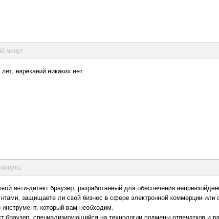
 46 минут
лет, нареканий никаких нет
2 минуты
довой анти-детект браузер, разработанный для обеспечения непревзойде
аунтами, защищаете ли свой бизнес в сфере электронной коммерции или
о инструмент, который вам необходим.
т браузер, специализирующийся на технологии подмены отпечатков и ра