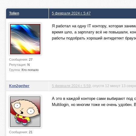
Tolien
5 февраля 2024 г. 5:47
Я работал на одну IT контору, которая зани
время шло, а зарплату всё не повышали, кон
работы подобрать хороший антидетект брауз
Сообщения:
27
Репутация:
N
Группа:
Кто попало
Kon2gether
5 февраля 2024 г. 5:59
, спустя 12 минут 13 секу
А это в каждой конторе сами выбирают под с
Multilogin, но многим тоже не очень удобен.
Сообщения:
21