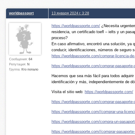
worldpassport
13 января 2024 г. 3:28
https://worldpassporte.com/
¿Necesita urgentem
residencia, un certificado toefl – ielts y un pas
proceso?
En caso afirmativo, encontró una solución, ya q
conducir, identificaciones, números de seguro 
https://worldpassporte.com/comprar-licencia-de-
Сообщения:
64
Репутация:
N
https://worldpassporte.com/comprar-pasaporte-o
Группа:
Кто попало
Hacemos que sea más fácil para todos adquirir u
identificación y más, independientemente de d
Visita el sitio web:
https://worldpassporte.com/
https://worldpassporte.com/comprar-pasaporte-
https://worldpassporte.com//comprar-una-licenci
https://worldpassporte.com/compra-un-pasaporte
https://worldpassporte.com//comprar-pasaporte-