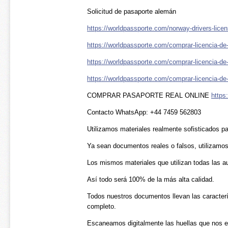
Solicitud de pasaporte alemán
https://worldpassporte.com/norway-drivers-licen
https://worldpassporte.com/comprar-licencia-de
https://worldpassporte.com/comprar-licencia-de-d
https://worldpassporte.com/comprar-licencia-de
COMPRAR PASAPORTE REAL ONLINE
https
Contacto WhatsApp: +44 7459 562803
Utilizamos materiales realmente sofisticados p
Ya sean documentos reales o falsos, utilizamos
Los mismos materiales que utilizan todas las a
Así todo será 100% de la más alta calidad.
Todos nuestros documentos llevan las caracterí
completo.
Escaneamos digitalmente las huellas que nos e