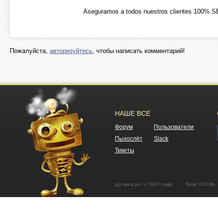
Aseguramos a todos nuestros clientes 100%
Пожалуйста,
авторизуйтесь
, чтобы написать комментарий!
НАШЕ ВСЕ
Форум
Пользователи
Пыхослёт
Slack
Тикеты
(ц) пыха.ру / с 2007 года Total: 0.01