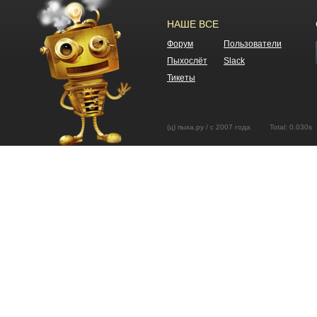
НАШЕ ВСЕ
Форум
Пользователи
Пыхослёт
Slack
Тикеты
(ц) пыха.ру / с 2007 года Total: 0.03