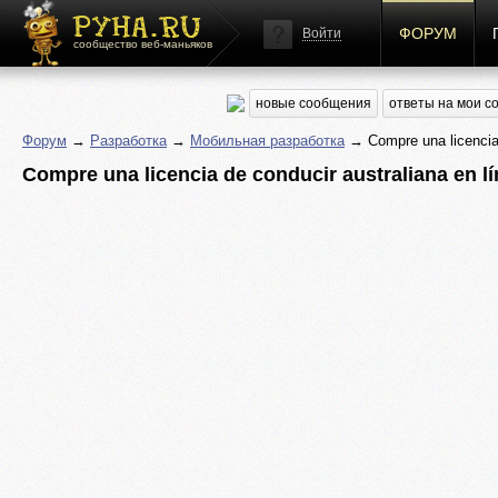
ФОРУМ
Войти
сообщество веб-маньяков
новые сообщения
ответы на мои 
Форум
→
Разработка
→
Мобильная разработка
→ Compre una licencia 
Compre una licencia de conducir australiana en l