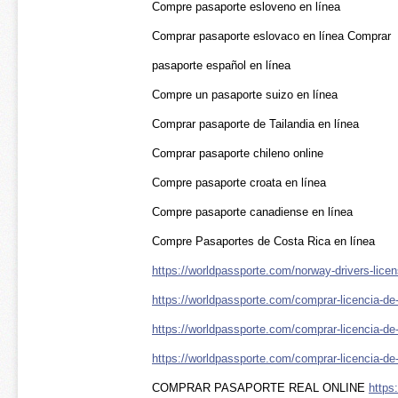
Compre pasaporte esloveno en línea
Comprar pasaporte eslovaco en línea Comprar
pasaporte español en línea
Compre un pasaporte suizo en línea
Comprar pasaporte de Tailandia en línea
Comprar pasaporte chileno online
Compre pasaporte croata en línea
Compre pasaporte canadiense en línea
Compre Pasaportes de Costa Rica en línea
https://worldpassporte.com/norway-drivers-licen
https://worldpassporte.com/comprar-licencia-de
https://worldpassporte.com/comprar-licencia-de-d
https://worldpassporte.com/comprar-licencia-de
COMPRAR PASAPORTE REAL ONLINE
https