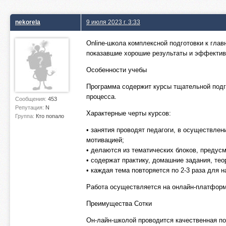
nekorela
9 июля 2023 г. 3:33
Online-школа комплексной подготовки к глав
показавшие хорошие результаты и эффекти
Особенности учебы
Программа содержит курсы тщательной подго
процесса.
Сообщения:
453
Репутация:
N
Характерные черты курсов:
Группа:
Кто попало
• занятия проводят педагоги, в осуществле
мотивацией;
• делаются из тематических блоков, предус
• содержат практику, домашние задания, тео
• каждая тема повторяется по 2-3 раза для 
Работа осуществляется на онлайн-платформ
Преимущества Сотки
Он-лайн-школой проводится качественная по