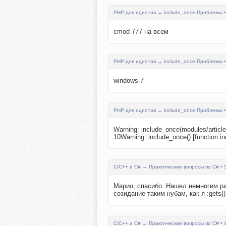
PHP для идиотов
→
include_once Проблемы
•
cmod 777 на всем
PHP для идиотов
→
include_once Проблемы
•
windows 7
PHP для идиотов
→
include_once Проблемы
•
Warning: include_once(modules/articles
10Warning: include_once() [function.in
C/C++ и C#
→
Практические вопросы по C#
• 
Марио, спасибо. Нашел немногим рань
созидание таким нубам, как я :gets()
C/C++ и C#
→
Практические вопросы по C#
• 