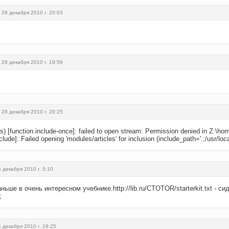
 28 декабря 2010 г. 20:03
 28 декабря 2010 г. 19:59
 28 декабря 2010 г. 20:25
) [function.include-once]: failed to open stream: Permission denied in Z:\ho
clude]: Failed opening 'modules/articles' for inclusion (include_path='.;/usr/l
5 декабря 2010 г. 0:10
ше в очень интересном учебнике.http://lib.ru/CTOTOR/starterkit.txt - с
;
4 декабря 2010 г. 19:25