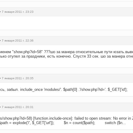
• 7 января 2011 г. 23:23
• 7 января 2011 г. 22:36
именем "show.php?id=58" ???шо за манера относительные пути юзать.выв
олько отупел за праздники, есть конечно. Спустя 33 сек. шо за манера о
• 7 января 2011 г. 20:35
 забыл. include_once 'modules/'. $path[0] .'/show.php?id='. $_GET['id'];
• 7 января 2011 г. 20:31
s/show.php?id=58) [function.include-once]: failed to open stream: No error 
 $path = explode('/', $_GET['url']); $n = count($path); switch ($n...