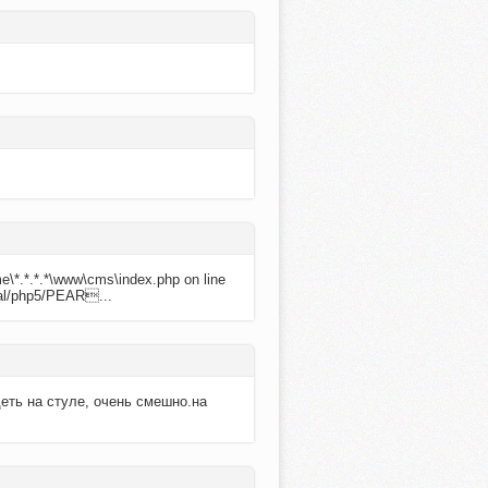
me\*.*.*.*\www\cms\index.php on line
ocal/php5/PEAR...
идеть на стуле, очень смешно.на