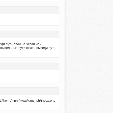
еди путь свой на экран или
тносительные пути юзать.выведи путь
in Z:\home\nnnn\www\cms_str\index.php