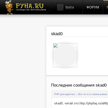
ФОРУМ
Войти
сообщество веб-маньяков
skad0
Последние сообщения skad0
PHP для идиотов
→
Вот он я со своим раком
skad0, читай это:http://phpfaq.ru/al