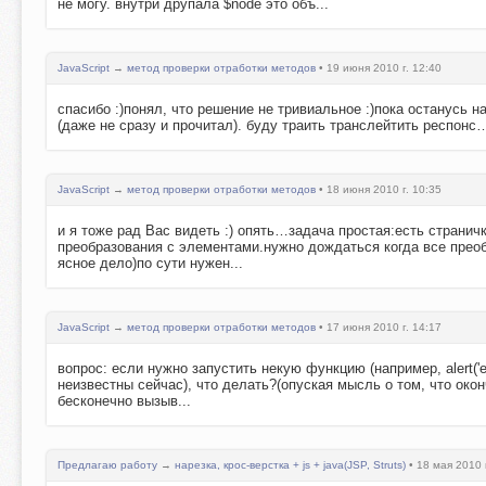
не могу. внутри друпала $node это объ...
JavaScript
→
метод проверки отработки методов
• 19 июня 2010 г. 12:40
спасибо :)понял, что решение не тривиальное :)пока останусь 
(даже не сразу и прочитал). буду траить транслейтить респонс…
JavaScript
→
метод проверки отработки методов
• 18 июня 2010 г. 10:35
и я тоже рад Вас видеть :) опять…задача простая:есть странич
преобразования с элементами.нужно дождаться когда все прео
ясное дело)по сути нужен...
JavaScript
→
метод проверки отработки методов
• 17 июня 2010 г. 14:17
вопрос: если нужно запустить некую функцию (например, alert('e
неизвестны сейчас), что делать?(опуская мысль о том, что окон
бесконечно вызыв...
Предлагаю работу
→
нарезка, крос-верстка + js + java(JSP, Struts)
• 18 мая 2010 