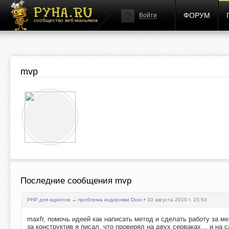
ФОРУМ
Войти
сообщество веб-маньяков
mvp
Последние сообщения mvp
PHP для идиотов
→
проблема кодировки Dxxx
• 10 августа 2010 г. 15:54
maxfr, помочь идеей как написать метод и сделать работу за м
за конструктив я писал, что проверял на двух серваках… и на 