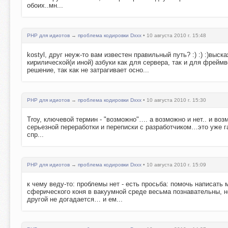
обоих..мн...
PHP для идиотов
→
проблема кодировки Dxxx
• 10 августа 2010 г. 15:48
kostyl, друг неуж-то вам известен правильный путь? :) :) :)вы
кирилической(и иной) азбуки как для сервера, так и для фрейм
решение, так как не затрагивает осно...
PHP для идиотов
→
проблема кодировки Dxxx
• 10 августа 2010 г. 15:30
Troy, ключевой термин - "возможно"…. а возможно и нет.. и во
серьезной переработки и переписки с разработчиком…это уже га
спр...
PHP для идиотов
→
проблема кодировки Dxxx
• 10 августа 2010 г. 15:09
к чему веду-то: проблемы нет - есть просьба: помочь написать
сферического коня в вакуумной среде весьма познавательны, но
другой не догадается… и ем...