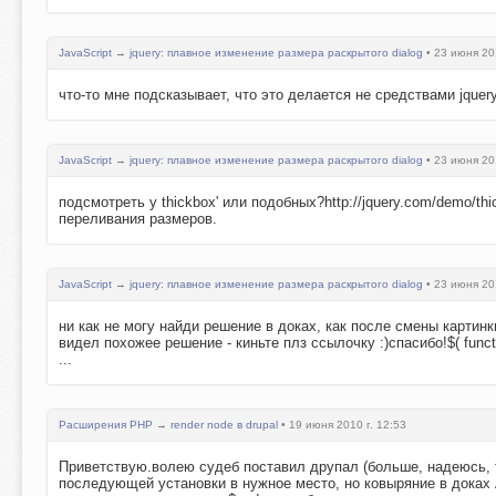
JavaScript
→
jquery: плавное изменение размера раскрытого dialog
• 23 июня 201
что-то мне подсказывает, что это делается не средствами jquery
JavaScript
→
jquery: плавное изменение размера раскрытого dialog
• 23 июня 201
подсмотреть у thickbox' или подобных?http://jquery.com/demo/th
переливания размеров.
JavaScript
→
jquery: плавное изменение размера раскрытого dialog
• 23 июня 201
ни как не могу найди решение в доках, как после смены картинк
видел похожее решение - киньте плз ссылочку :)спасибо!$( function()
...
Расширения PHP
→
render node в drupal
• 19 июня 2010 г. 12:53
Приветствую.волею судеб поставил друпал (больше, надеюсь, 
последующей установки в нужное место, но ковыряние в доках A