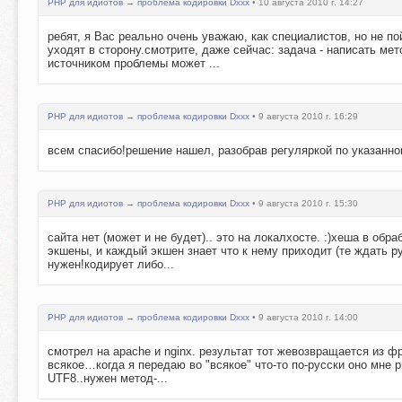
PHP для идиотов
→
проблема кодировки Dxxx
• 10 августа 2010 г. 14:27
ребят, я Вас реально очень уважаю, как специалистов, но не п
уходят в сторону.смотрите, даже сейчас: задача - написать ме
источником проблемы может ...
PHP для идиотов
→
проблема кодировки Dxxx
• 9 августа 2010 г. 16:29
всем спасибо!решение нашел, разобрав регуляркой по указанно
PHP для идиотов
→
проблема кодировки Dxxx
• 9 августа 2010 г. 15:30
сайта нет (может и не будет).. это на локалхосте. :)хеша в обр
экшены, и каждый экшен знает что к нему приходит (те ждать р
нужен!кодирует либо...
PHP для идиотов
→
проблема кодировки Dxxx
• 9 августа 2010 г. 14:00
смотрел на apache и nginx. результат тот жевозвращается из фр
всякое…когда я передаю во "всякое" что-то по-русски оно мне
UTF8..нужен метод-...