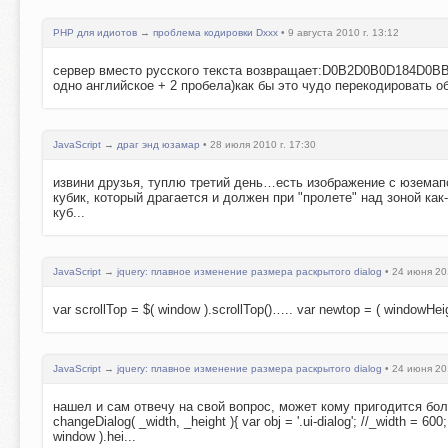
PHP для идиотов
→
проблема кодировки Dxxx
• 9 августа 2010 г. 13:12
сервер вместо русского текста возвращает:D0B2D0B0D184D0B
одно английское + 2 пробела)как бы это чудо перекодировать об
JavaScript
→
драг энд юзамар
• 28 июля 2010 г. 17:30
извини друзья, туплю третий день…есть изображение с юземапо
кубик, который драгается и должен при "пролете" над зоной ка
куб...
JavaScript
→
jquery: плавное изменение размера раскрытого dialog
• 24 июня 201
var scrollTop = $( window ).scrollTop()….. var newtop = ( windowHeight
JavaScript
→
jquery: плавное изменение размера раскрытого dialog
• 24 июня 201
нашел и сам отвечу на свой вопрос, может кому пригодится бо
changeDialog( _width, _height ){ var obj = '.ui-dialog'; //_width = 6
window ).hei...