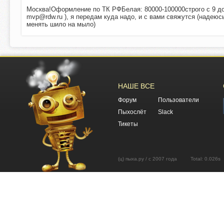
Москва!Оформление по ТК РФБелая: 80000-100000строго с 9 до
mvp@rdw.ru
), я передам куда надо, и с вами свяжутся (надеюсь
менять шило на мыло)
НАШЕ ВСЕ
Форум
Пользователи
Пыхослёт
Slack
Тикеты
(ц) пыха.ру / с 2007 года Total: 0.02