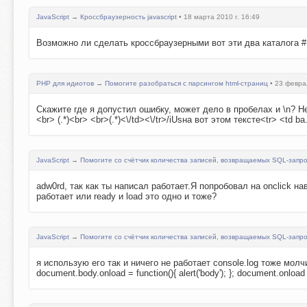
JavaScript
→
Кроссбраузерность javascript
• 18 марта 2010 г. 16:49
Возможно ли сделать кроссбраузерными вот эти два каталога #1
PHP для идиотов
→
Помогите разобраться с парсингом html-страниц
• 23 феврал
Скажите где я допустил ошибку, может дело в пробелах и \n? Не р
<br> (.*)<br> <br>(.*)<\/td><\/tr>/iUsна вот этом тексте<tr> <td ba.
JavaScript
→
Помогите со счётчик количества записей, возвращаемых SQL-запр
adw0rd, так как ты написал работает.Я попробовал на onclick на
работает или ready и load это одно и тоже?
JavaScript
→
Помогите со счётчик количества записей, возвращаемых SQL-запр
я использую его так и ничего не работает console.log тоже молчит$(d
document.body.onload = function(){ alert('body'); }; document.onload = 