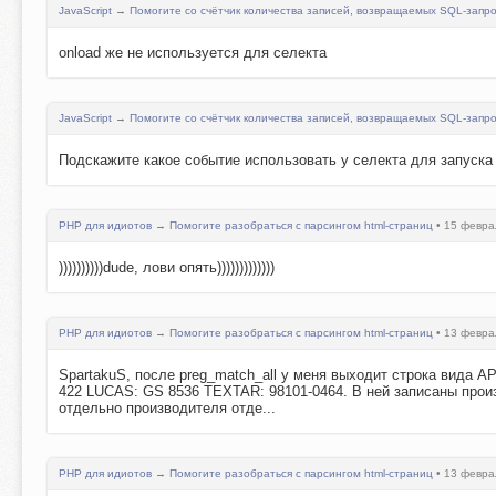
JavaScript
→
Помогите со счётчик количества записей, возвращаемых SQL-запр
onload же не используется для селекта
JavaScript
→
Помогите со счётчик количества записей, возвращаемых SQL-запр
Подскажите какое событие использовать у селекта для запуска
PHP для идиотов
→
Помогите разобраться с парсингом html-страниц
• 15 феврал
))))))))))dude, лови опять)))))))))))))
PHP для идиотов
→
Помогите разобраться с парсингом html-страниц
• 13 феврал
SpartakuS, после preg_match_all у меня выходит строка вида
422 LUCAS: GS 8536 TEXTAR: 98101-0464. В ней записаны произ
отдельно производителя отде...
PHP для идиотов
→
Помогите разобраться с парсингом html-страниц
• 13 феврал