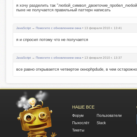
я хочу разделить так "любой_символ_двоеточие_пробел_любой_си
пыхе не получается правильный паттерн написать
JavaScript
→
Помогите с обновлением окна
• 13 февраля 2010 г. 13:41
я и спросил потому что не получается
JavaScript
→
Помогите с обновлением окна
• 13 февраля 2010 г. 13:37
все равно открывается четвертое окноphpdude, в чем остарожн
НАШЕ ВСЕ
Форум
Пользователи
Пыхослёт
Slack
Тикеты