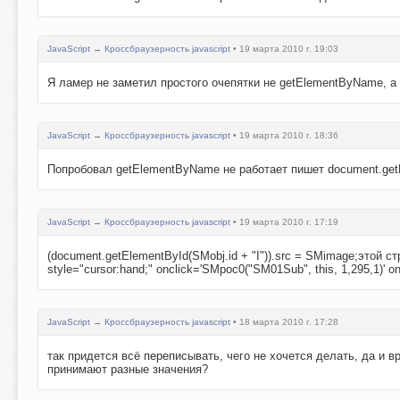
JavaScript
→
Кроссбраузерность javascript
• 19 марта 2010 г. 19:03
Я ламер не заметил простого очепятки не getElementByName, а 
JavaScript
→
Кроссбраузерность javascript
• 19 марта 2010 г. 18:36
Попробовал getElementByName не работает пишет document.getE
JavaScript
→
Кроссбраузерность javascript
• 19 марта 2010 г. 17:19
(document.getElementById(SMobj.id + "I")).src = SMimage;этой 
style="cursor:hand;" onclick='SMpoc0("SM01Sub", this, 1,295,1)' o
JavaScript
→
Кроссбраузерность javascript
• 18 марта 2010 г. 17:28
так придется всё переписывать, чего не хочется делать, да и 
принимают разные значения?