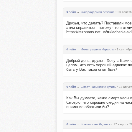
Флейм
→
Склеродермия лечение
• 26 сентяб
Друзья, что делать? Поставили мое
этим справиться, потому что я отли
https://rezonans.net.ua/ru/lechenie-skl
Флейм
→
Иммиграция в Израиль
• 1 сентября
Добрый день, друзья. Хочу с Вами 
целом, что есть хороший адвокат по 
быть у Вас такой опыт был?
Флейм
→
Смарт часы какие купить
• 22 август
Как Вы думаете, какие смарт часы в
Смотрю, что хорошие скидки на часы 
внимание обратили бы?
Флейм
→
Контекст на Яндексе
• 17 августа 2