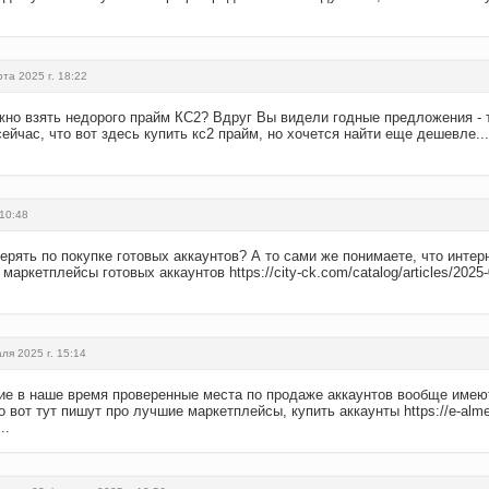
та 2025 г. 18:22
жно взять недорого прайм КС2? Вдруг Вы видели годные предложения - т
йчас, что вот здесь купить кс2 прайм, но хочется найти еще дешевле.
 10:48
рять по покупке готовых аккаунтов? А то сами же понимаете, что интер
аркетплейсы готовых аккаунтов https://city-ck.com/catalog/articles/2025
ля 2025 г. 15:14
ие в наше время проверенные места по продаже аккаунтов вообще имею
 вот тут пишут про лучшие маркетплейсы, купить аккаунты https://e-alme
..