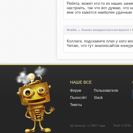
Ребята, может кто-то из наших зан
настроить, так что вот думаю, что 
мне это кажется наиболее удачным р
Флейм
→
Анализ конкурентов в интернете
• 
Коллеги, подскажите плиз у кого мо
Читаю, что тут анализсайтов конкур
НАШЕ ВСЕ
Форум
Пользователи
Пыхослёт
Slack
Тикеты
(ц) пыха.ру / с 2007 года Total: 0.01