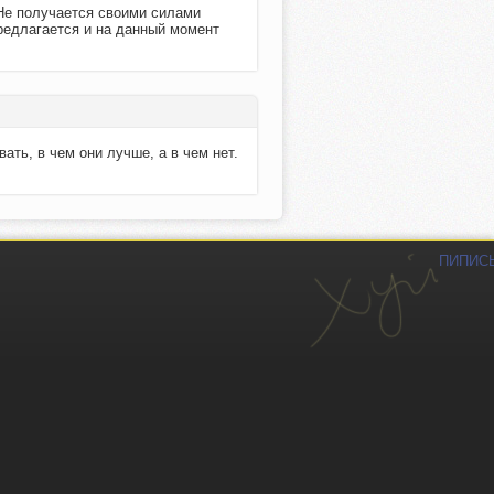
 Не получается своими силами
предлагается и на данный момент
ать, в чем они лучше, а в чем нет.
ПИПИС