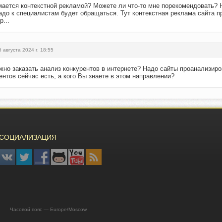
имается контекстной рекламой? Можете ли что-то мне порекомендовать?
надо к специалистам будет обращаться. Тут контекстная реклама сайта 
...
6 августа 2024 г. 18:55
жно заказать анализ конкурентов в интернете? Надо сайты проанализиров
ентов сейчас есть, а кого Вы знаете в этом направлении?
СОЦИАЛИЗАЦИЯ
6s Часовой пояс — Europe/Moscow