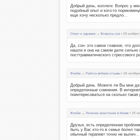
Добрый день, коллеги. Вопрос у ме
подобный опыт и кого-то порекомендо
еще хочу несколько предло...
Спорт и здравие
→
Вопросы сна
• 29 ноября 
Да, сон- это самое главное, что д
нашли и она на самом деле сильно 
посттравматического стрессового ра
Флейм
→
Работа вебкам отзывы
• 29 октября
Добрый день. Можете ли Вы мне да
определенные сомнения. В интернет
поинтересоваться на сколько такая р
Флейм
→
Лечение миастении в Киеве
• 25 ок
Друзья, есть определенная проблем
быть у Вас кто-то в семье болел та
обычный терапевт точно не вылеч...