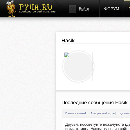
ФОРУМ
Войти
сообщество веб-маньяков
Hasik
Последние сообщения Hasik
Паяем - хуяем!
→
Аккаунт майнкрафт где взят
Друзья, посоветуйте пожалуйста гд
создать могу. Нашел тут один сайт