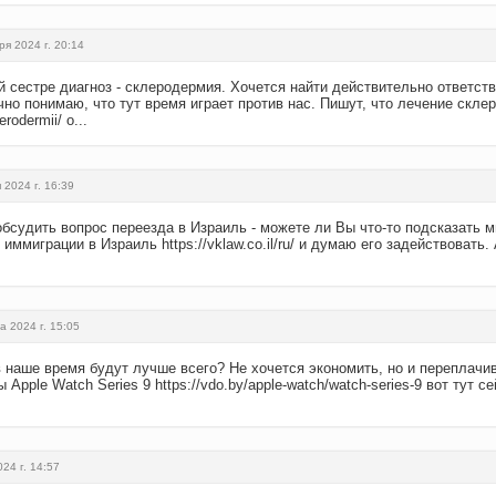
ря 2024 г. 20:14
й сестре диагноз - склеродермия. Хочется найти действительно ответств
чно понимаю, что тут время играет против нас. Пишут, что лечение скле
erodermii/ о...
 2024 г. 16:39
обсудить вопрос переезда в Израиль - можете ли Вы что-то подсказать 
иммиграции в Израиль https://vklaw.co.il/ru/ и думаю его задействовать
а 2024 г. 15:05
 наше время будут лучше всего? Не хочется экономить, но и переплачива
Apple Watch Series 9 https://vdo.by/apple-watch/watch-series-9 вот тут с
024 г. 14:57