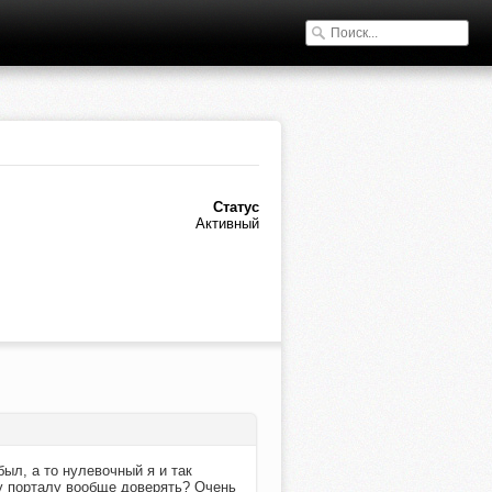
Статус
Активный
ыл, а то нулевочный я и так
му порталу вообще доверять? Очень