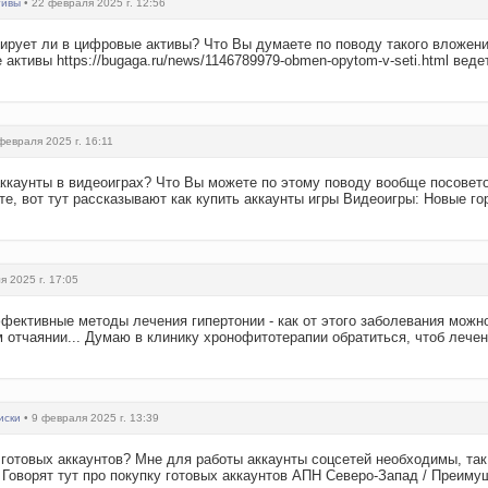
тивы
• 22 февраля 2025 г. 12:56
стирует ли в цифровые активы? Что Вы думаете по поводу такого вложен
ктивы https://bugaga.ru/news/1146789979-obmen-opytom-v-seti.html вед
февраля 2025 г. 16:11
аккаунты в видеоиграх? Что Вы можете по этому поводу вообще посовето
те, вот тут рассказывают как купить аккаунты игры Видеоигры: Новые го
я 2025 г. 17:05
фективные методы лечения гипертонии - как от этого заболевания можн
м отчаянии... Думаю в клинику хронофитотерапии обратиться, чтоб лечен
иски
• 9 февраля 2025 г. 13:39
 готовых аккаунтов? Мне для работы аккаунты соцсетей необходимы, так
 Говорят тут про покупку готовых аккаунтов АПН Северо-Запад / Преиму