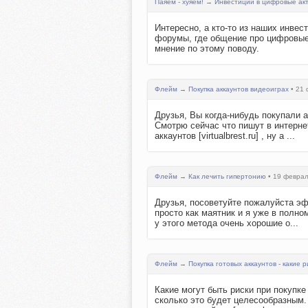
Паяем - хуяем!
→
Инвестиции в цифровые ак
Интересно, а кто-то из наших инве
форумы, где общение про цифровые а
мнение по этому поводу.
Флейм
→
Покупка аккаунтов видеоиграх
• 21 
Друзья, Вы когда-нибудь покупали 
Смотрю сейчас что пишут в интерне
аккаунтов [virtualbrest.ru] , ну а ...
Флейм
→
Как лечить гипертонию
• 19 феврал
Друзья, посоветуйте пожалуйста эф
просто как маятник и я уже в полно
у этого метода очень хорошие о...
Флейм
→
Покупка готовых аккаунтов - какие р
Какие могут быть риски при покупке
сколько это будет целесообразным.