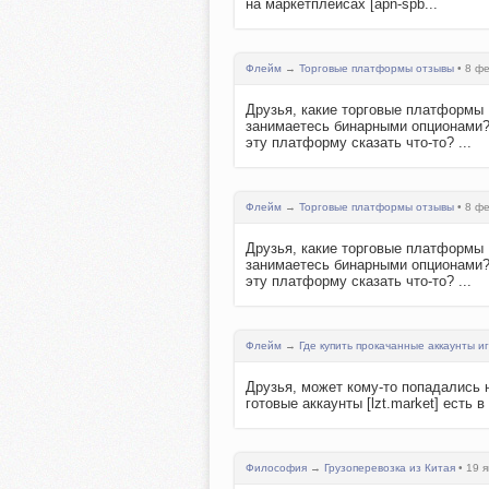
на маркетплейсах [apn-spb...
Флейм
→
Торговые платформы отзывы
• 8 фе
Друзья, какие торговые платформы
занимаетесь бинарными опционами? 
эту платформу сказать что-то? ...
Флейм
→
Торговые платформы отзывы
• 8 фе
Друзья, какие торговые платформы
занимаетесь бинарными опционами? 
эту платформу сказать что-то? ...
Флейм
→
Где купить прокачанные аккаунты и
Друзья, может кому-то попадались 
готовые аккаунты [lzt.market] есть
Философия
→
Грузоперевозка из Китая
• 19 я