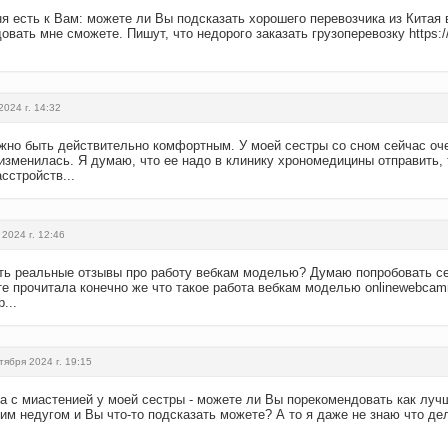
ня есть к Вам: можете ли Вы подсказать хорошего перевозчика из Китая
вать мне сможете. Пишут, что недорого заказать грузоперевозку https://l
2024 г. 14:32
олжно быть действительно комфортным. У моей сестры со сном сейчас о
изменилась. Я думаю, что ее надо в клинику хрономедицины отправить,
сстройств...
 2024 г. 12:46
ть реальные отзывы про работу вебкам моделью? Думаю попробовать се
е прочитала конечно же что такое работа вебкам моделью onlinewebcam
...
тября 2024 г. 19:15
а с миастенией у моей сестры - можете ли Вы порекомендовать как луч
ким недугом и Вы что-то подсказать можете? А то я даже не знаю что д