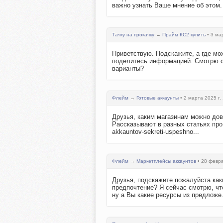
важно узнать Ваше мнение об этом.
Тачку на прокачку
→
Прайм КС2 купить
• 3 мар
Приветствую. Подскажите, а где мо
поделитесь информацией. Смотрю се
варианты?
Флейм
→
Готовые аккаунты
• 2 марта 2025 г.
Друзья, каким магазинам можно дове
Рассказывают в разных статьях про м
akkauntov-sekreti-uspeshno...
Флейм
→
Маркетплейсы аккаунтов
• 28 февра
Друзья, подскажите пожалуйста как
предпочтение? Я сейчас смотрю, что
ну а Вы какие ресурсы из предложе.