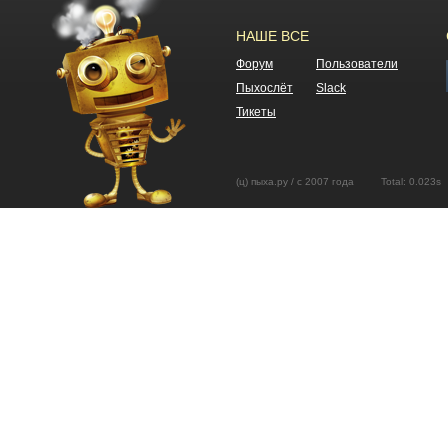
НАШЕ ВСЕ
Форум
Пользователи
Пыхослёт
Slack
Тикеты
(ц) пыха.ру / с 2007 года Total: 0.02