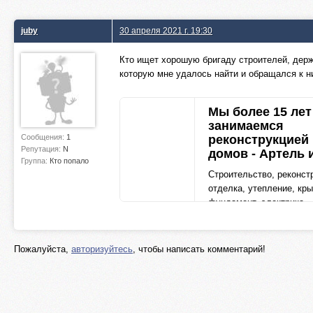
juby
30 апреля 2021 г. 19:30
Кто ищет хорошую бригаду строителей, дер
которую мне удалось найти и обращался к ни
Мы более 15 лет
занимаемся
Сообщения:
1
реконструкцией
Репутация:
N
домов - Артель 
Группа:
Кто попало
Cтроительство, реконст
отделка, утепление, кр
фундамент, электрика,
отопление,водоснабжен
канализация вашего дом
arteli-stroy.ru
Пожалуйста,
авторизуйтесь
, чтобы написать комментарий!