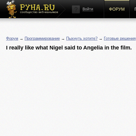
ФОРУМ
Войти
сообщество веб-маньяков
Форум
→
Программирование
→
Пыхнуть хотите?
→
Готовые решения
I really like what Nigel said to Angelia in the film.