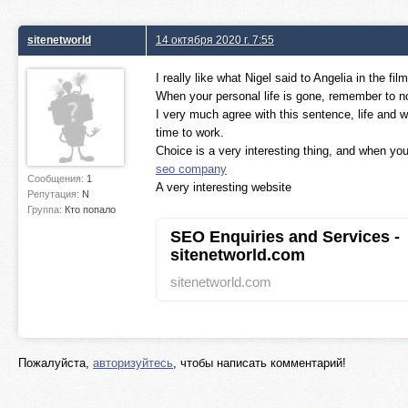
sitenetworld
14 октября 2020 г. 7:55
I really like what Nigel said to Angelia in the film
When your personal life is gone, remember to n
I very much agree with this sentence, life and 
time to work.
Choice is a very interesting thing, and when you
seo company
Сообщения:
1
A very interesting website
Репутация:
N
Группа:
Кто попало
SEO Enquiries and Services -
sitenetworld.com
sitenetworld.com
Пожалуйста,
авторизуйтесь
, чтобы написать комментарий!