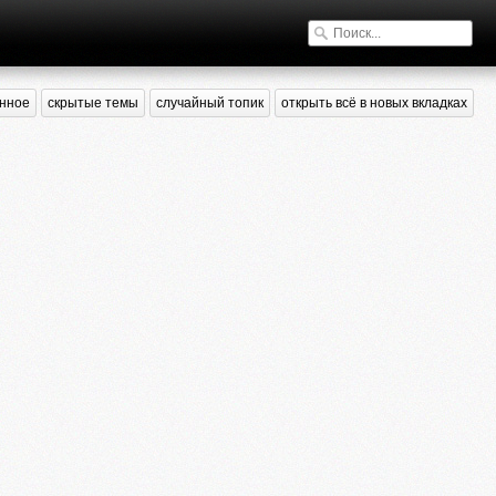
нное
скрытые темы
случайный топик
открыть всё в новых вкладках