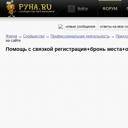
ФОРУМ
Войти
сообщество веб-маньяков
новые сообщения
ответы на мои 
Форум
→
Сообщество
→
Профессиональная деятельность
→
Предла
на сайте
Помощь с связкой регистрация+бронь места+он