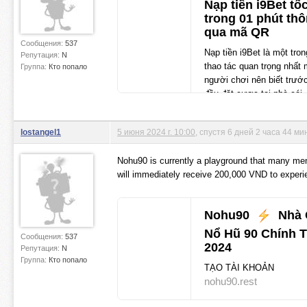
Nạp tiền i9Bet tố
trong 01 phút th
qua mã QR
Сообщения:
537
Nạp tiền i9Bet là một tro
Репутация:
N
thao tác quan trọng nhất 
Группа:
Кто попало
người chơi nên biết trước
đầu đặt cược tại nhà cái.
i9bet.gives
lostangel1
5 июня 2024 г. 10:00
, спустя 6 дней 2 часа 44 м
Nohu90 is currently a playground that many mem
will immediately receive 200,000 VND to experie
Nohu90
Nhà 
Nổ Hũ 90 Chính 
Сообщения:
537
2024
Репутация:
N
Группа:
Кто попало
TẠO TÀI KHOẢN
nohu90.rest