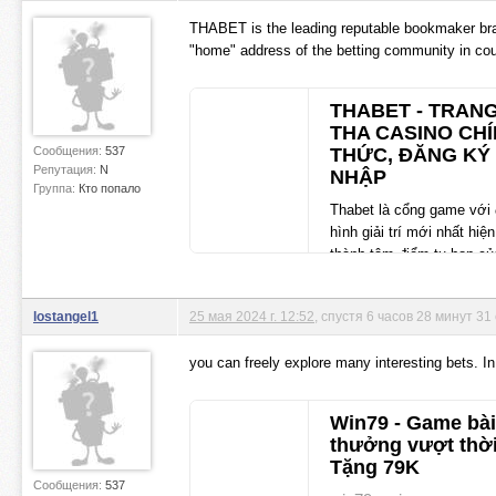
THABET is the leading reputable bookmaker bran
"home" address of the betting community in coun
THABET - TRANG
THA CASINO CHI
Сообщения:
537
THỨC, ĐĂNG KY
Репутация:
N
NHẬP
Группа:
Кто попало
Thabet là cổng game với 
hình giải trí mới nhất hiện
thành tâm điểm tụ họp củ
tay cược chuyên nghiệp.
chúng tôi tham gia v
lostangel1
25 мая 2024 г. 12:52
, спустя 6 часов 28 минут 31
thabet.boats
you can freely explore many interesting bets. 
Win79 - Game bài
thưởng vượt thời
Tặng 79K
Сообщения:
537