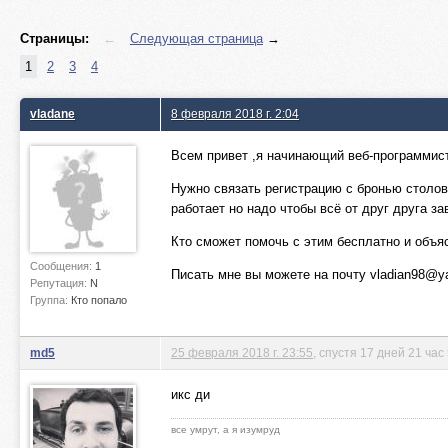
Страницы:
←
Следующая страница
→
1
2
3
4
vladane
8 февраля 2018 г. 2:04
Всем привет ,я начинающий веб-программис
Нужно связать регистрацию с бронью столов 
работает но надо чтобы всё от друг друга з
Кто сможет помочь с этим бесплатно и объя
Сообщения:
1
Писать мне вы можете на почту
vladian98@y
Репутация:
N
Группа:
Кто попало
md5
25 февраля 2018 г. 23:55
, спустя 17 дней 21 час
икс ди
все умрут, а я изумруд