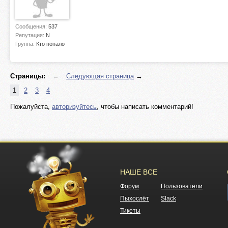
Сообщения:
537
Репутация:
N
Группа:
Кто попало
Страницы:
←
Следующая страница
→
1
2
3
4
Пожалуйста,
авторизуйтесь
, чтобы написать комментарий!
НАШЕ ВСЕ
Форум
Пользователи
Пыхослёт
Slack
Тикеты