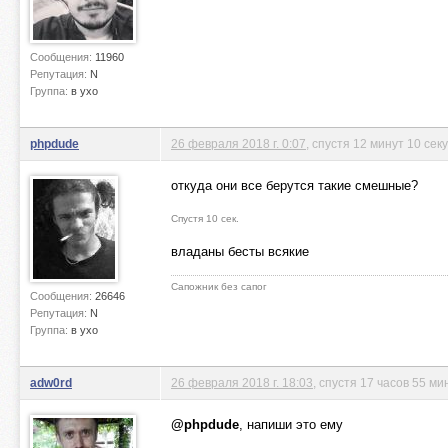
Сообщения:
11960
Репутация:
N
Группа:
в ухо
phpdude
26 февраля 2018 г. 0:07
, спустя 12 минут 10 сек
откуда они все берутся такие смешные?
Спустя 10 сек.
владаны бесты всякие
Сапожник без сапог
Сообщения:
26646
Репутация:
N
Группа:
в ухо
adw0rd
26 февраля 2018 г. 18:03
, спустя 17 часов 55 ми
@phpdude
, напиши это ему