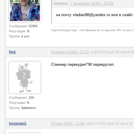
vladane
,
7 февраля 2018 г. 23:04
на почту
vladian98@yandex.ru
или в скайп 
Сообщения:
22959
https://smappi.org/ - платформа по созданию API на все
Репутация:
N
Группа:
в ухо
Nek
23 марта 2018 г. 12:53
, спустя 24 дня 18 часов 5
Спиннер перекурил^W перекрутил.
Сообщения:
109
Репутация:
N
Группа:
Адекваты
lostangel1
23 мая 2024 г. 11:05
, спустя 2252 дня 22 часа 11