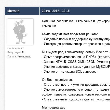
phpwork
22 мая 2017 г. 13:15
Большая российская IT-компания ищет хоро
компании.
Какие задачи Вам предстоит решать:
- Создание новых и поддержка существующих
- Интеграция работы интернет-проектов с ра
Сообщения:
1
Мы будем рады знакомству, если у Вас есть
Репутация:
N
Группа:
Кто попало
- Опыт программирования на PHP5+ (желатель
- Знание HTML5, CSS3, XML, JSON. Умение р
- Умение работать с базами данных MySQL/P
- Умение оптимизации SQL-запросов.
От Вас потребуется:
- Ответственность и умения доводить свою р
- Умение самостоятельно определять, каким 
эффективнее использовать новые технологии,
- Ответственный подход к задачам, исполни
Мы предлагаем: