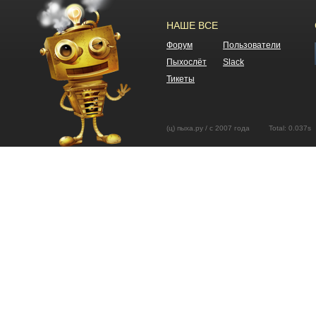
НАШЕ ВСЕ
Форум
Пользователи
Пыхослёт
Slack
Тикеты
(ц) пыха.ру / с 2007 года Total: 0.03