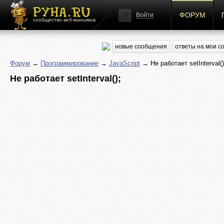
ФОРУМ
Войти
сообщество веб-маньяков
новые сообщения
ответы на мои 
Форум
→
Программирование
→
JavaScript
→ Не работает setInterval()
Не работает setInterval();