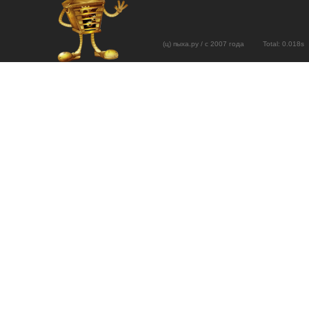
(ц) пыха.ру / с 2007 года Total: 0.01