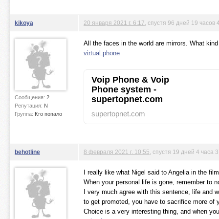
kikoya
20 января 2021 г. 6:17
, спустя 96 дней 19 часов 
All the faces in the world are mirrors. What kin
virtual phone
Voip Phone & Voip
Phone system -
Сообщения:
2
supertopnet.com
Репутация:
N
supertopnet.com
Группа:
Кто попало
behotline
8 февраля 2021 г. 10:55
, спустя 19 дней 4 часа 
I really like what Nigel said to Angelia in the film
When your personal life is gone, remember to n
I very much agree with this sentence, life and
to get promoted, you have to sacrifice more of y
Choice is a very interesting thing, and when you