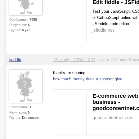
Edit fiddle - JSFi
Test your JavaScript, C
or CoffeeScript online wit
Сообщения:
7958
JSFiddle code editor.
Репутация:
N
jsfiddle.net
Группа:
в ухо
jackfitt
15 октября 2020 г. 10:37
, спустя 1341 день 8 час
thanks for sharing
how much money does a sponsor give
E-commerce webs
business -
Сообщения:
1
goodcontentnet.
Репутация:
N
goodcontentnet.com
Группа:
Кто попало