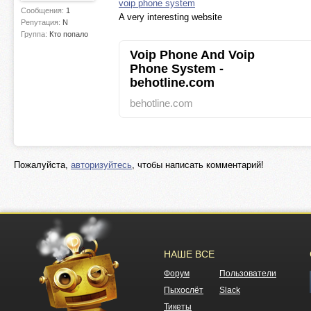
voip phone system
Сообщения:
1
A very interesting website
Репутация:
N
Группа:
Кто попало
Voip Phone And Voip
Phone System -
behotline.com
behotline.com
Пожалуйста,
авторизуйтесь
, чтобы написать комментарий!
НАШЕ ВСЕ
Форум
Пользователи
Пыхослёт
Slack
Тикеты