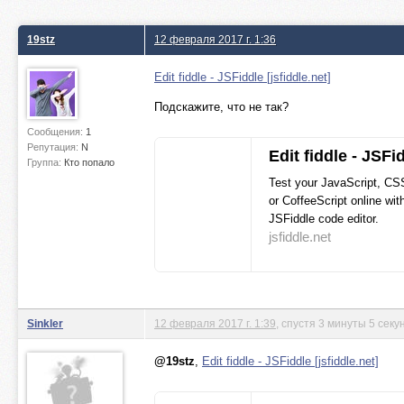
19stz
12 февраля 2017 г. 1:36
Edit fiddle - JSFiddle [jsfiddle.net]
Подскажите, что не так?
Сообщения:
1
Репутация:
N
Edit fiddle - JSFi
Группа:
Кто попало
Test your JavaScript, C
or CoffeeScript online wit
JSFiddle code editor.
jsfiddle.net
Sinkler
12 февраля 2017 г. 1:39
, спустя 3 минуты 5 секу
@19stz
,
Edit fiddle - JSFiddle [jsfiddle.net]