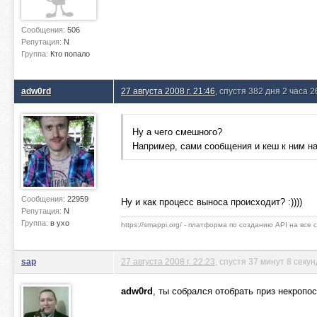
Сообщения:
506
Репутация:
N
Группа:
Кто попало
adw0rd
27 августа 2008 г. 21:46
, спустя 382 дня 2 часа 
Ну а чего смешного?
Например, сами сообщения и кеш к ним н
Сообщения:
22959
Ну и как процесс выноса происходит? :))))
Репутация:
N
Группа:
в ухо
https://smappi.org/ - платформа по созданию API на все
sap
27 августа 2008 г. 22:23
, спустя 37 минут 8 секун
adw0rd
, ты собрался отобрать приз некропос