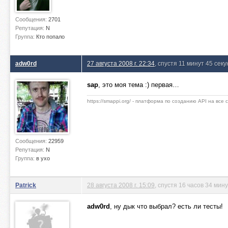
Сообщения:
2701
Репутация:
N
Группа:
Кто попало
adw0rd
27 августа 2008 г. 22:34
, спустя 11 минут 45 секу
sap
, это моя тема :) первая…
https://smappi.org/ - платформа по созданию API на все
Сообщения:
22959
Репутация:
N
Группа:
в ухо
Patrick
28 августа 2008 г. 15:09
, спустя 16 часов 34 мин
adw0rd
, ну дык что выбрал? есть ли тесты!