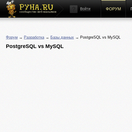
ФОРУМ
Войти
сообщество веб-маньяков
Форум
→
Разработка
→
Базы данных
→ PostgreSQL vs MySQL
PostgreSQL vs MySQL