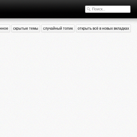
нное
скрытые темы
случайный топик
открыть всё в новых вкладках