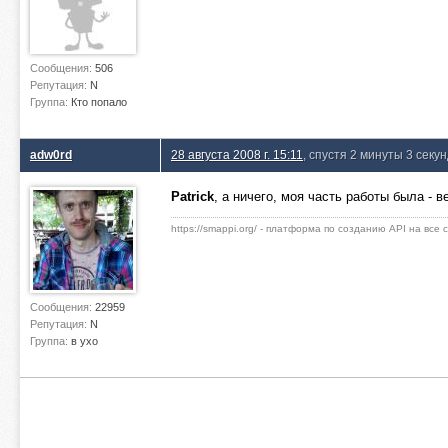
Сообщения:
506
Репутация:
N
Группа:
Кто попало
adw0rd
28 августа 2008 г. 15:11
, спустя 2 минуты 3 секу
Patrick
, а ничего, моя часть работы была - 
https://smappi.org/ - платформа по созданию API на все
Сообщения:
22959
Репутация:
N
Группа:
в ухо