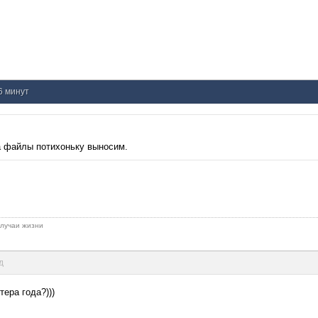
26 минут
а файлы потихоньку выносим.
 случаи жизни
д
тера года?)))