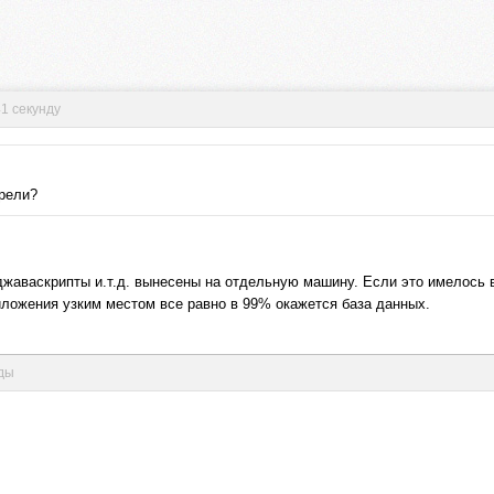
41 секунду
трели?
джаваскрипты и.т.д. вынесены на отдельную машину. Если это имелось 
иложения узким местом все равно в 99% окажется база данных.
нды