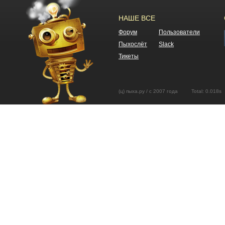
НАШЕ ВСЕ
Форум
Пользователи
Пыхослёт
Slack
Тикеты
(ц) пыха.ру / с 2007 года Total: 0.01