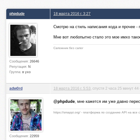
phpdude
18 марта 2016 г. 3:27
Смотрю на стиль написания кода и прочее - г
Мне вот любопытно стало это мое имхо такое
Сапожник без сапог
Сообщения:
26646
Репутация:
N
Группа:
в ухо
adw0rd
18 марта 2016 г. 5:53
, спустя 2 часа 25 минут 44
@phpdude
, мне кажется им уже давно пере
https://smappi.org/ - платформа по созданию API на все
Сообщения:
22959