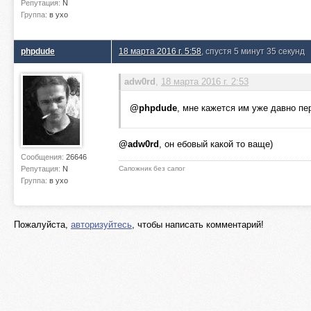
Репутация:
N
Группа:
в ухо
phpdude
18 марта 2016 г. 5:58
, спустя 5 минут 35 секунд
adw0rd
,
18 марта 2016 г. 2:53
@phpdude
, мне кажется им уже давно пе
@adw0rd
, он ебовый какой то ваще)
Сообщения:
26646
Репутация:
N
Сапожник без сапог
Группа:
в ухо
Пожалуйста,
авторизуйтесь
, чтобы написать комментарий!