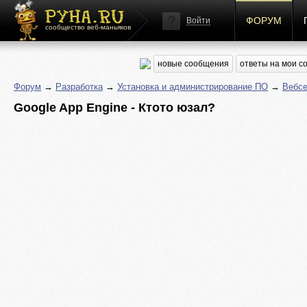
ФОРУМ
Войти
сообщество веб-маньяков
новые сообщения
ответы на мои 
Форум
→
Разработка
→
Установка и администрирование ПО
→
Вебс
Google App Engine - Ктото юзал?