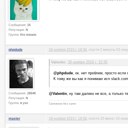
Сообщения:
16
Репутация:
N
Группа:
Кто попало
phpdude
28 ноября 2015 г. 18:38
, спустя 2 минуты 53 сек
Valentin
,
28 ноября 2015 г. 15:35
@phpdude
, ок. нет проблем, просто если
К тому же вы как я понимаю исп slack.com
Сообщения:
26646
@Valentin
, ну там далеко не все, а только 
Репутация:
N
Группа:
в ухо
Сапожник без сапог
master
28 ноября 2015 г. 18:58
, спустя 20 минут 33 сек