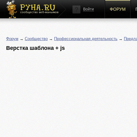
ФОРУМ
Войти
сообщество веб-маньяков
Форум
→
Сообщество
→
Профессиональная деятельность
→
Предла
Верстка шаблона + js