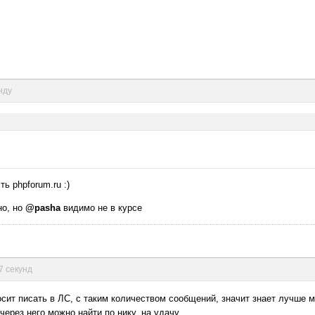
нду
ть phpforum.ru :)
но, но
@pasha
видимо не в курсе
7 секунд
росит писать в ЛС, с таким количеством сообщений, значит знает лучше м
через него можно найти по нику, на удачу.