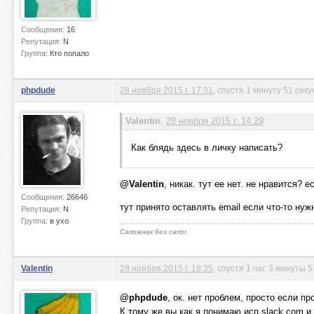
Сообщения:
16
Репутация:
N
Группа:
Кто попало
phpdude
28 ноября 2015 г. 17:31
, спустя 1 минуту 51 секу
Valentin
,
28 ноября 2015 г. 14:29
Как блядь здесь в личку написать?
@Valentin
, никак. тут ее нет. не нравится? ес
Сообщения:
26646
тут принято оставлять email если что-то нуж
Репутация:
N
Группа:
в ухо
Сапожник без сапог
Valentin
28 ноября 2015 г. 18:35
, спустя 1 час 3 минуты 5
@phpdude
, ок. нет проблем, просто если п
К тому же вы как я понимаю исп slack.com и 