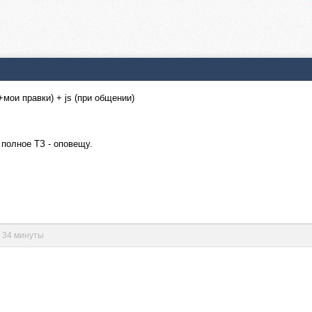
мои правки) + js (при общении)
о полное ТЗ - оповещу.
в 34 минуты