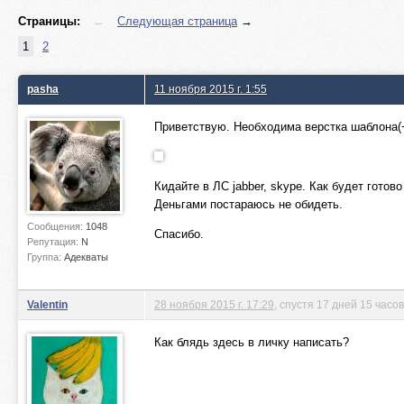
Страницы:
←
Следующая страница
→
1
2
pasha
11 ноября 2015 г. 1:55
Приветствую. Необходима верстка шаблона(+
Кидайте в ЛС jabber, skype. Как будет готов
Деньгами постараюсь не обидеть.
Сообщения:
1048
Спасибо.
Репутация:
N
Группа:
Адекваты
Valentin
28 ноября 2015 г. 17:29
, спустя 17 дней 15 часо
Как блядь здесь в личку написать?