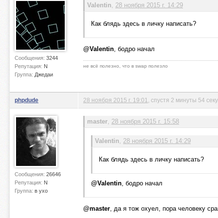
Valentin
,
28 ноября 2015 г. 14:29
Как блядь здесь в личку написать?
@Valentin
, бодро начал
Сообщения:
3244
Репутация:
N
не всё полезно, что в swap полезло
Группа:
Джедаи
phpdude
28 ноября 2015 г. 19:01
, спустя 2 минуты 54 сек
master
,
28 ноября 2015 г. 15:58
Valentin
,
28 ноября 2015 г. 14:29
Как блядь здесь в личку написать?
Сообщения:
26646
Репутация:
N
@Valentin
, бодро начал
Группа:
в ухо
@master
, да я тож охуел, пора человеку ср