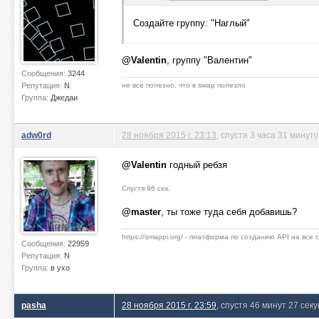
Создайте группу: "Наглый"
@Valentin
, группу "Валентин"
Сообщения:
3244
Репутация:
N
не всё полезно, что в swap полезло
Группа:
Джедаи
adw0rd
28 ноября 2015 г. 23:13
, спустя 3 часа 31 минуту
@Valentin
годный ребзя
Спустя 96 сек.
@master
, ты тоже туда себя добавишь?
https://smappi.org/ - платформа по созданию API на все
Сообщения:
22959
Репутация:
N
Группа:
в ухо
pasha
28 ноября 2015 г. 23:59
, спустя 46 минут 27 сек