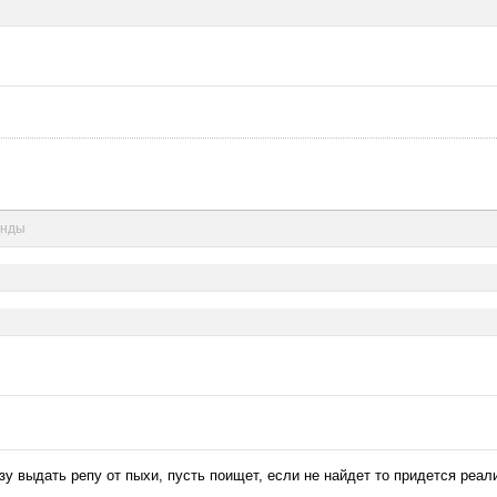
унды
азу выдать репу от пыхи, пусть поищет, если не найдет то придется реал