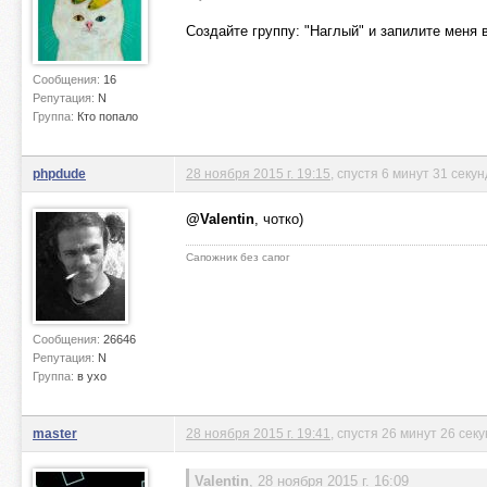
Создайте группу: "Наглый" и запилите меня 
Сообщения:
16
Репутация:
N
Группа:
Кто попало
phpdude
28 ноября 2015 г. 19:15
, спустя 6 минут 31 секун
@Valentin
, чотко)
Сапожник без сапог
Сообщения:
26646
Репутация:
N
Группа:
в ухо
master
28 ноября 2015 г. 19:41
, спустя 26 минут 26 сек
Valentin
,
28 ноября 2015 г. 16:09