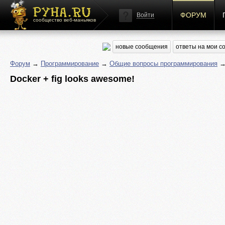
ФОРУМ
Войти
сообщество веб-маньяков
новые сообщения
ответы на мои 
Форум
→
Программирование
→
Общие вопросы программирования
→ 
Docker + fig looks awesome!