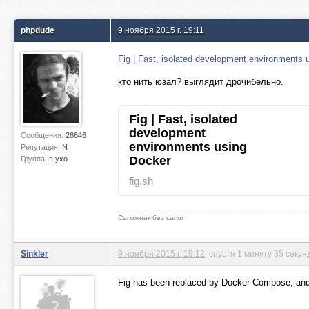
phpdude
9 ноября 2015 г. 19:11
Fig | Fast, isolated development environments u
кто нить юзал? выглядит дрочибельно.
Fig | Fast, isolated
development
Сообщения:
26646
environments using
Репутация:
N
Docker
Группа:
в ухо
fig.sh
Сапожник без сапог
Sinkler
9 ноября 2015 г. 19:12
, спустя 1 минуту 35 секун
Fig has been replaced by Docker Compose, and