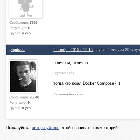
Сообщения:
7958
Репутация:
N
Группа:
в ухо
phpdude
9 ноября 2015 г. 19:15
, спустя 2 минуты 20 секу
о ничоси, отлично
Спустя 61 сек.
тогда кто юзал Docker Compose? :)
Сапожник без сапог
Сообщения:
26646
Репутация:
N
Группа:
в ухо
Пожалуйста,
авторизуйтесь
, чтобы написать комментарий!