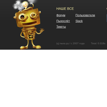
НАШЕ ВСЕ
Форум
Пользователи
Пыхослёт
Slack
Тикеты
(ц) пыха.ру / с 2007 года Total: 0.01