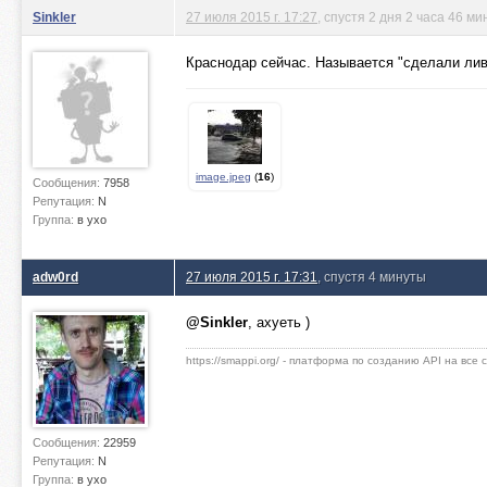
Sinkler
27 июля 2015 г. 17:27
, спустя 2 дня 2 часа 46 ми
Краснодар сейчас. Называется "сделали лив
image.jpeg
(
16
)
Сообщения:
7958
Репутация:
N
Группа:
в ухо
adw0rd
27 июля 2015 г. 17:31
, спустя 4 минуты
@Sinkler
, ахуеть )
https://smappi.org/ - платформа по созданию API на все
Сообщения:
22959
Репутация:
N
Группа:
в ухо