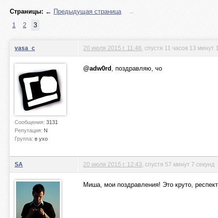
Страницы:
←
Предыдущая страница
→
1
2
3
vasa_c
20 июля 2015 г. 11:46
, спустя 11 часов 13 минут 
@adw0rd
, поздравляю, чо
Сообщения:
3131
Репутация:
N
Группа:
в ухо
SA
20 июля 2015 г. 12:43
, спустя 57 минут 7 секунд
Миша, мои поздравления! Это круто, респект