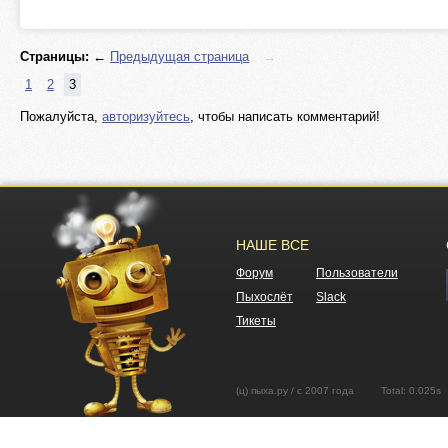
Страницы:
←
Предыдущая страница
→
1
2
3
Пожалуйста,
авторизуйтесь
, чтобы написать комментарий!
НАШЕ ВСЕ
Форум
Пользователи
Пыхослёт
Slack
Тикеты
(ц) пыха.ру / с 2007 года Total: 0.02