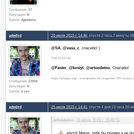
Сообщения:
37
Репутация:
N
Группа:
Адекваты
adw0rd
20 июля 2015 г. 14:46
, спустя 2 часа 2 минуты 3
@SA
,
@vasa_c
, спасибо! )
Спустя 18 сек.
@Faster
,
@kostyl
,
@artoodetoo
, Спасибо!
https://smappi.org/ - платформа по созданию API на все
Сообщения:
22959
Репутация:
N
Группа:
в ухо
adw0rd
25 июля 2015 г. 14:41
, спустя 4 дня 23 часа 55 м
artoodetoo
,
19 июля 2015 г. 16:49:51
круто! Миша, тебе бы ролики а не бо