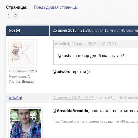
Страницы:
←
Предыдущая страница
→
1
2
kostyl
25 июня 2015 г. 21:36
, спустя 12 минут 40 секунд
adw0rd
,
25 июня 2015 г. 18:23:21
@kostyl, заговор для бана в гугле?
Сообщения:
5210
@adw0rd
, врятли ))
Репутация:
N
Группа:
Джедаи
adw0rd
31 августа 2015 г. 18:05
, спустя 66 дней 20 часо
@ArcaddaArcadda
, подсказка - не стоит сп
https://smappi.org/ - платформа по созданию API на все