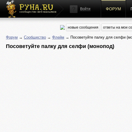
ФОРУМ
Войти
сообщество веб-маньяков
новые сообщения
ответы на мои 
Форум
→
Сообщество
→
Флейм
→ Посоветуйте палку для селфи (м
Посоветуйте палку для селфи (монопод)