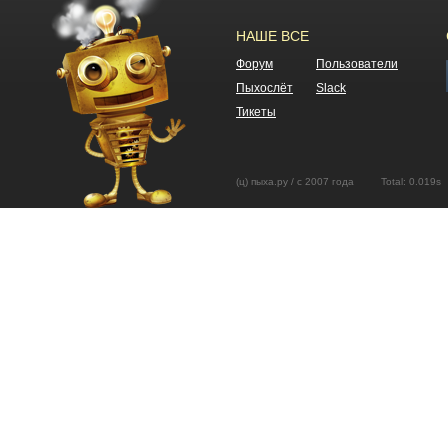
НАШЕ ВСЕ
Форум
Пользователи
Пыхослёт
Slack
Тикеты
(ц) пыха.ру / с 2007 года Total: 0.01