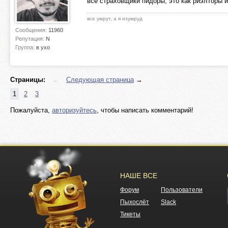
все страховщики пидоры, это как риэлторы и
все умрут, а я изумруд
Сообщения:
11960
Репутация:
N
Группа:
в ухо
Страницы:
←
Следующая страница
→
1
2
3
Пожалуйста,
авторизуйтесь
, чтобы написать комментарий!
НАШЕ ВСЕ
Форум
Пользователи
Пыхослёт
Slack
Тикеты