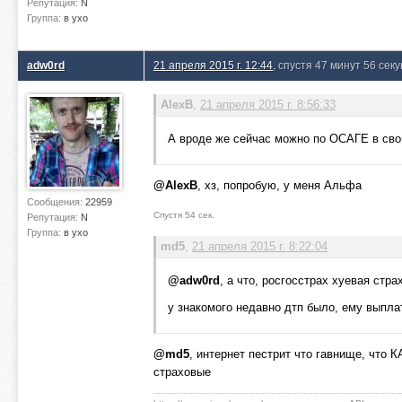
Репутация:
N
Группа:
в ухо
adw0rd
21 апреля 2015 г. 12:44
, спустя 47 минут 56 сек
AlexB
,
21 апреля 2015 г. 8:56:33
А вроде же сейчас можно по ОСАГЕ в сво
@AlexB
, хз, попробую, у меня Альфа
Сообщения:
22959
Спустя 54 сек.
Репутация:
N
Группа:
в ухо
md5
,
21 апреля 2015 г. 8:22:04
@adw0rd
, а что, росгосстрах хуевая стра
у знакомого недавно дтп было, ему выплат
@md5
, интернет пестрит что гавнище, что
страховые