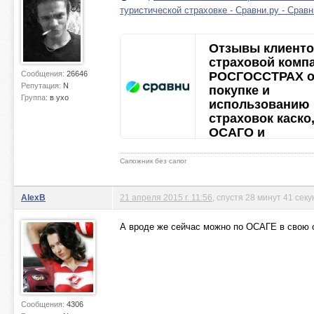
туристической страховке - Сравни.ру - Сравни.
Отзывы клиенто
страховой комп
Сообщения:
26646
РОСГОССТРАХ 
Репутация:
N
покупке и
Группа:
в ухо
использованию
страховок каско
ОСАГО и
туристической
страховке - Сра
Сапожник без сапог
- Сравни.ру
Отзывы посетителей Ср
AlexB
21 апреля 2015 г. 11:56
, спустя 28 минут 41 секу
о страховой компании
РОСГОССТРАХ. Здесь 
А вроде же сейчас можно по ОСАГЕ в свою 
оставляют свое мнение 
покупке и выплатах по
страховкам каско, ОСАГ
sravni.ru
Сообщения:
4306