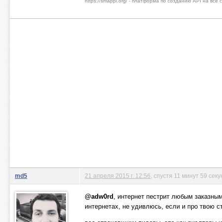
https://smappi.org/ - платформа по созданию API на все
md5
21 апреля 2015 г. 12:56
, спустя 11 минут 59 секу
@adw0rd
, интернет пестрит любым заказным
интернетах, не удивлюсь, если и про твою с