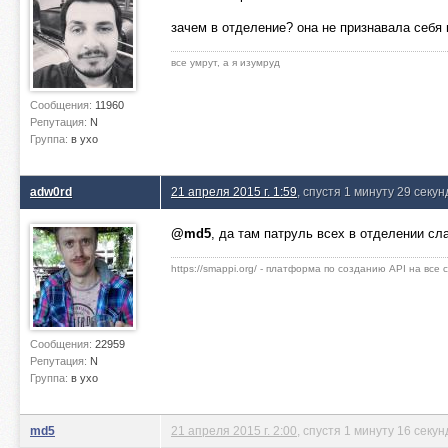
зачем в отделение? она не признавала себя
все умрут, а я изумруд
Сообщения:
11960
Репутация:
N
Группа:
в ухо
adw0rd
21 апреля 2015 г. 1:59
, спустя 1 минуту 29 секун
@md5
, да там патруль всех в отделении с
https://smappi.org/ - платформа по созданию API на все
Сообщения:
22959
Репутация:
N
Группа:
в ухо
md5
21 апреля 2015 г. 2:00
, спустя 1 минуту 16 секун