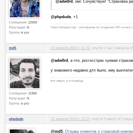
@adw0rd
, омг. Сочувствую! "Страховка р
@phpdude
, +1
Сообщения:
22959
Репутация:
N
https://smappi.org/ - платформа по созданию API на все
Группа:
в ухо
md5
21 апреля 2015 г. 11:22
, спустя 1 час 3 минуты 3
@adw0rd
, а что, росгосстрах хуевая страхо
у знакомого недавно дтп было, ему выплатил
все умрут, а я изумруд
Сообщения:
11960
Репутация:
N
Группа:
в ухо
phpdude
21 апреля 2015 г. 11:27
, спустя 5 минут 47 секун
@md5
,
Отзывы клиентов о страховой компа