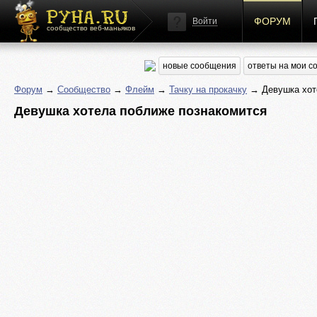
ФОРУМ
Войти
сообщество веб-маньяков
новые сообщения
ответы на мои 
Форум
→
Сообщество
→
Флейм
→
Тачку на прокачку
→ Девушка хот
Девушка хотела поближе познакомится