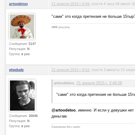
artoodetoo
21 апреля 2015 г. 6:49
, спустя 4 часа 46 минут 3
"сами" это когда претензия не больше 15тыр?
ιιlllιlllι унц-унц
Сообщения:
5147
Репутация:
N
Группа:
в ухо
phpdude
21 апреля 2015 г. 6:52
, спустя 3 минуты 15 секу
artoodetoo
,
21 апреля 2015 г. 3:49:28
"сами" это когда претензия не больше 15т
@artoodetoo
, именно. И если у девушки нет
Сообщения:
26646
деньгам.
Репутация:
N
Группа:
в ухо
Сапожник без сапог