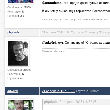
@artoodetoo
, ага, вроде даже сумма остала
Сообщения:
22959
В общем у виновницы торжества Росгосстрах
Репутация:
N
Группа:
в ухо
https://smappi.org/ - платформа по созданию API на все
phpdude
21 апреля 2015 г. 9:52
, спустя 31 минуту 31 секу
@adw0rd
, омг. Сочувствую! "Страховка ради
Сапожник без сапог
Сообщения:
26646
Репутация:
N
Группа:
в ухо
adw0rd
21 апреля 2015 г. 10:18
, спустя 26 минут
phpdude
,
21 апреля 2015 г. 6:52:28