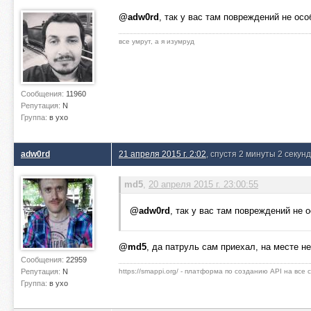
@adw0rd
, так у вас там повреждений не ос
все умрут, а я изумруд
Сообщения:
11960
Репутация:
N
Группа:
в ухо
adw0rd
21 апреля 2015 г. 2:02
, спустя 2 минуты 2 секун
md5
,
20 апреля 2015 г. 23:00:55
@adw0rd
, так у вас там повреждений не 
@md5
, да патруль сам приехал, на месте н
Сообщения:
22959
Репутация:
N
https://smappi.org/ - платформа по созданию API на все
Группа:
в ухо