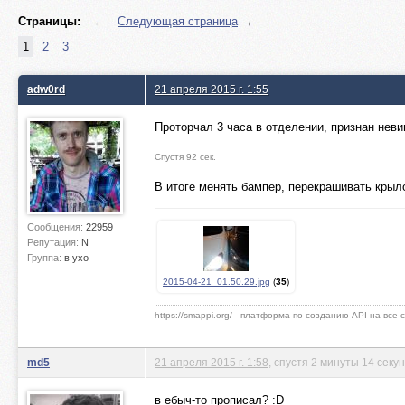
Страницы:
←
Следующая страница
→
1
2
3
adw0rd
21 апреля 2015 г. 1:55
Проторчал 3 часа в отделении, признан нев
Спустя 92 сек.
В итоге менять бампер, перекрашивать крыл
Сообщения:
22959
Репутация:
N
Группа:
в ухо
2015-04-21_01.50.29.jpg
(
35
)
https://smappi.org/ - платформа по созданию API на все
md5
21 апреля 2015 г. 1:58
, спустя 2 минуты 14 секу
в ебыч-то прописал? :D