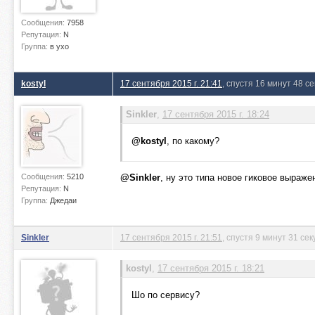
Сообщения:
7958
Репутация:
N
Группа:
в ухо
kostyl
17 сентября 2015 г. 21:41
, спустя 16 минут 48 с
Sinkler
,
17 сентября 2015 г. 18:24
@kostyl
, по какому?
Сообщения:
5210
@Sinkler
, ну это типа новое гиковое выраже
Репутация:
N
Группа:
Джедаи
Sinkler
17 сентября 2015 г. 21:51
, спустя 9 минут 31 се
kostyl
,
17 сентября 2015 г. 18:21
Шо по сервису?