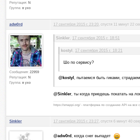
Репутация:
N
Группа:
в ухо
adw0rd
17 сентября 2015 г. 23:20
, спустя 11 минут 22 с
Sinkler
,
17 сентября 2015 г. 18:51
kostyl
,
17 сентября 2015 г. 18:21
Шо по сервису?
Сообщения:
22959
Репутация:
N
@kostyl
, пытаемся быть гиками, страдаем
Группа:
в ухо
@Sinkler
, ты когда приедешь покатать на л
https://smappi.org/ - платформа по созданию API на все
Sinkler
17 сентября 2015 г. 23:27
, спустя 6 минут 40 сек
@adw0rd
, когда снег выпадет