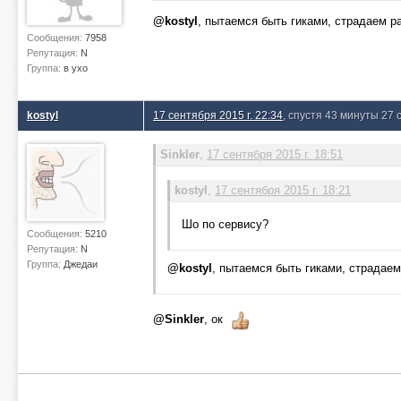
@kostyl
, пытаемся быть гиками, страдаем р
Сообщения:
7958
Репутация:
N
Группа:
в ухо
kostyl
17 сентября 2015 г. 22:34
, спустя 43 минуты 27 
Sinkler
,
17 сентября 2015 г. 18:51
kostyl
,
17 сентября 2015 г. 18:21
Шо по сервису?
Сообщения:
5210
Репутация:
N
Группа:
Джедаи
@kostyl
, пытаемся быть гиками, страдаем
@Sinkler
, ок