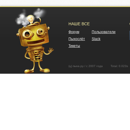
НАШЕ ВСЕ
Форум
Пользователи
Пыхослёт
Slack
Тикеты
(ц) пыха.ру / с 2007 года Total: 0.02