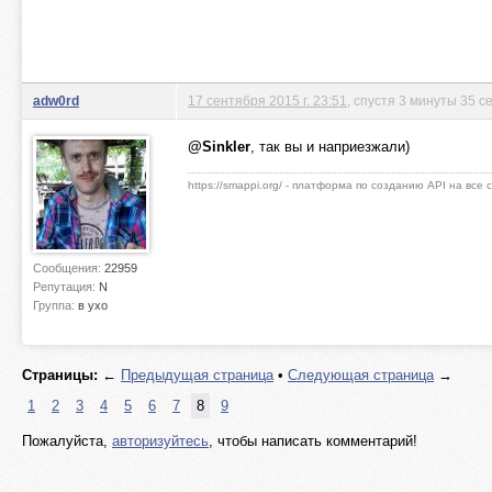
adw0rd
17 сентября 2015 г. 23:51
, спустя 3 минуты 35 с
@Sinkler
, так вы и наприезжали)
https://smappi.org/ - платформа по созданию API на все
Сообщения:
22959
Репутация:
N
Группа:
в ухо
Страницы:
←
Предыдущая страница
•
Следующая страница
→
1
2
3
4
5
6
7
8
9
Пожалуйста,
авторизуйтесь
, чтобы написать комментарий!