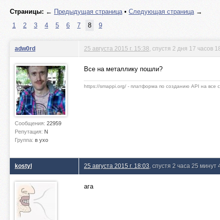
Страницы:
←
Предыдущая страница
•
Следующая страница
→
1
2
3
4
5
6
7
8
9
adw0rd
25 августа 2015 г. 15:38
, спустя 2 дня 17 часов 1
Все на металлику пошли?
https://smappi.org/ - платформа по созданию API на все
Сообщения:
22959
Репутация:
N
Группа:
в ухо
kostyl
25 августа 2015 г. 18:03
, спустя 2 часа 25 минут
ага