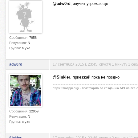
@adw0rd
, звучит угрожающе
Сообщения:
7958
Репутация:
N
Группа:
в ухо
adw0rd
17 сентября 2015 г. 23:45
, спустя 1 минуту 1 сек
@Sinkler
, приезжай пока не поздно
https://smappi.org/ - платформа по созданию API на все
Сообщения:
22959
Репутация:
N
Группа:
в ухо
Sinkler
17 сентября 2015 г. 23:48
, спустя 3 минуты 11 с