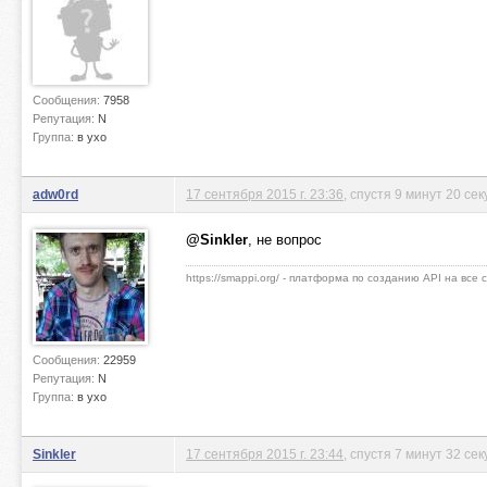
Сообщения:
7958
Репутация:
N
Группа:
в ухо
adw0rd
17 сентября 2015 г. 23:36
, спустя 9 минут 20 сек
@Sinkler
, не вопрос
https://smappi.org/ - платформа по созданию API на все
Сообщения:
22959
Репутация:
N
Группа:
в ухо
Sinkler
17 сентября 2015 г. 23:44
, спустя 7 минут 32 се