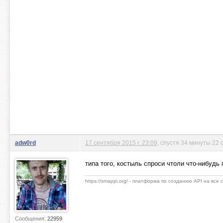
adw0rd
17 сентября 2015 г. 23:09
, спустя 34 минуты 22 
типа того, костыль спроси чтоли что-нибудь 
https://smappi.org/ - платформа по созданию API на все
Сообщения:
22959