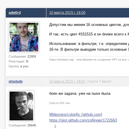
adw0rd
10 марта 2015 г. 18:00
Допустим мы имеем 16 основных цветов, для
И так, есть цвет #151515 и он ближе всего к 
Использование: в фильтре, т.е. определяем
16-ти. В фильтре выводим только основные 
Сообщения:
22959
https://smappi.org/ - платформа по созданию API на все
Репутация:
N
Группа:
в ухо
phpdude
10 марта 2015 г. 18:07
, спустя 7 минут
боян же задача. уже на пыхе была
Спустя 202 сек.
99designs/colorific [github.com]
https://gist.github.com/zollinger/1722663
Сообщения:
26646