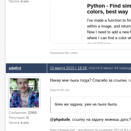
Группа:
в ухо
Python - Find sim
    save_palette(colors, outfile 
colors, best way
I've made a function to fi
within a image, and return
Now I need to add a new f
where I can find a color w
given tolerenc
stackoverflow.com
Сапожник без сапог
adw0rd
10 марта 2015 г. 18:28
, спустя 6 минут 44 секун
Нахер мне пыха тогда? Спасибо за ссылки, г
Спустя 46 сек.
боян же задача. уже на пыхе была
Сообщения:
22959
Репутация:
N
@phpdude
, ссылку на задачу можешь дать?
Группа:
в ухо
https://smappi.org/ - платформа по созданию API на все