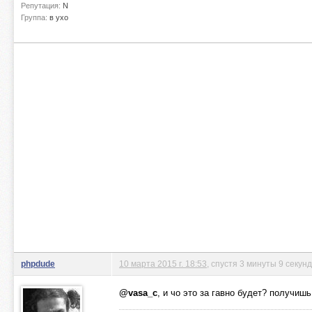
Репутация:
N
Группа:
в ухо
phpdude
10 марта 2015 г. 18:53
, спустя 3 минуты 9 секунд
@vasa_c
, и чо это за гавно будет? получишь