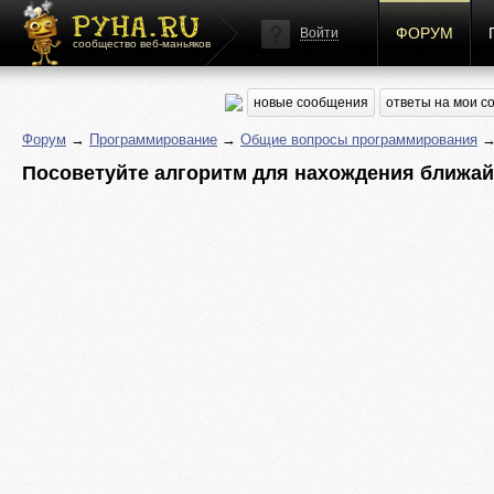
ФОРУМ
Войти
сообщество веб-маньяков
новые сообщения
ответы на мои 
Форум
→
Программирование
→
Общие вопросы программирования
→ 
Посоветуйте алгоритм для нахождения ближай