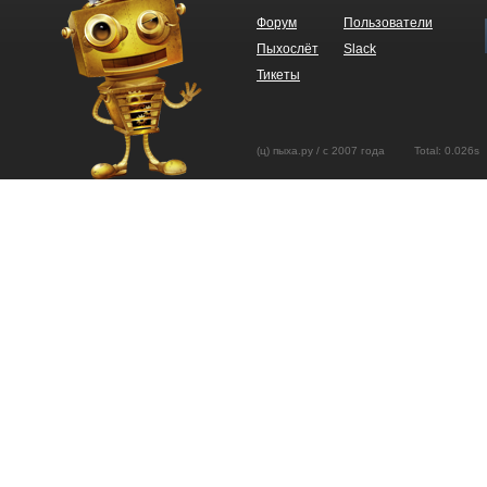
Форум
Пользователи
Пыхослёт
Slack
Тикеты
(ц) пыха.ру / с 2007 года Total: 0.02