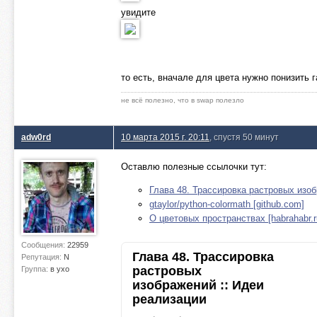
увидите
то есть, вначале для цвета нужно понизить г
не всё полезно, что в swap полезло
adw0rd
10 марта 2015 г. 20:11
, спустя 50 минут
Оставлю полезные ссылочки тут:
Глава 48. Трассировка растровых изоб
gtaylor/python-colormath [github.com]
О цветовых пространствах [habrahabr.r
Сообщения:
22959
Глава 48. Трассировка
Репутация:
N
растровых
Группа:
в ухо
изображений :: Идеи
реализации