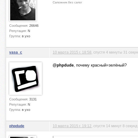
Сапожник без сапог
Сообщения:
26646
Репутация:
N
Группа:
в ухо
vasa_c
10 марта 2015 г. 18:58
, спустя 4 минуты 31 секу
@phpdude
, почему красный=зелёный?
Сообщения:
3131
Репутация:
N
Группа:
в ухо
phpdude
10 марта 2015 г. 19:12
, спустя 14 минут 8 секунд