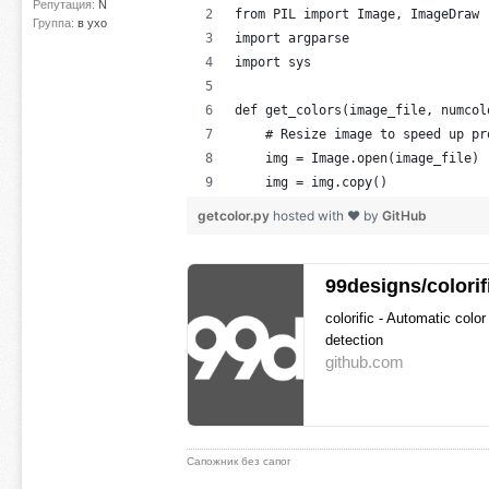
Репутация:
N
from PIL import Image, ImageDraw
Группа:
в ухо
import argparse
import sys
def get_colors(image_file, numcol
    # Resize image to speed up pr
    img = Image.open(image_file)
    img = img.copy()
    img.thumbnail((resize, resize
getcolor.py
hosted with ❤ by
GitHub
    # Reduce to palette
    paletted = img.convert('P', p
99designs/colorif
colorific - Automatic color
    # Find dominant colors
detection
    palette = paletted.getpalette
github.com
    color_counts = sorted(palette
    colors = list()
    for i in range(numcolors):
        palette_index = color_cou
Сапожник без сапог
        dominant_color = palette[