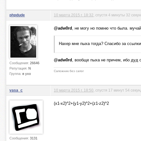
phpdude
10 марта 2015 г. 18:32
, спустя 4 минуты 32 секу
@adw0rd
, не могу но помню что была. мучай
Нахер мне пыха тогда? Спасибо за ссылки
@adw0rd
, вообще пыха не причем, ибо дуд о
Сообщения:
26646
Репутация:
N
Сапожник без сапог
Группа:
в ухо
vasa_c
10 марта 2015 г. 18:50
, спустя 17 минут 54 секу
(x1-x2)^2+(y1-y2)^2+(z1-z2)^2
Сообщения:
3131