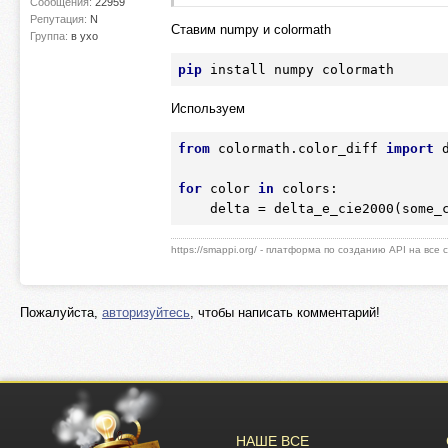
Сообщения:
22959
Репутация:
N
Ставим numpy и colormath
Группа:
в ухо
pip
Используем
from
 colormath.color_diff 
import
 
for
 color 
in
 colors:

https://smappi.org/ - платформа по созданию API на все
Пожалуйста,
авторизуйтесь
, чтобы написать комментарий!
НАШЕ ВСЕ