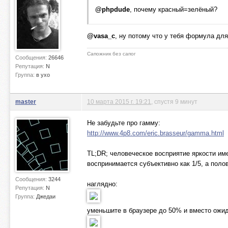
@phpdude
, почему красный=зелёный?
@vasa_c
, ну потому что у тебя формула дл
Сапожник без сапог
Сообщения:
26646
Репутация:
N
Группа:
в ухо
master
10 марта 2015 г. 19:21
, спустя 9 минут
Не забудьте про гамму:
http://www.4p8.com/eric.brasseur/gamma.html
TL;DR; человеческое восприятие яркости им
воспринимается субъективно как 1/5, а полов
Сообщения:
3244
наглядно:
Репутация:
N
Группа:
Джедаи
уменьшите в браузере до 50% и вместо ожи