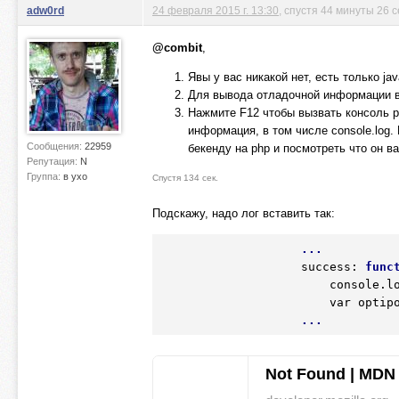
adw0rd
24 февраля 2015 г. 13:30
, спустя 44 минуты 26 
@combit
,
Явы у вас никакой нет, есть только jav
Для вывода отладочной информации в
Нажмите F12 чтобы вызвать консоль р
информация, в том числе console.log.
Сообщения:
22959
бекенду на php и посмотреть что он в
Репутация:
N
Группа:
в ухо
Спустя 134 сек.
Подскажу, надо лог вставить так:
...
                    success: 
func
                        con
                      
...
Not Found | MDN