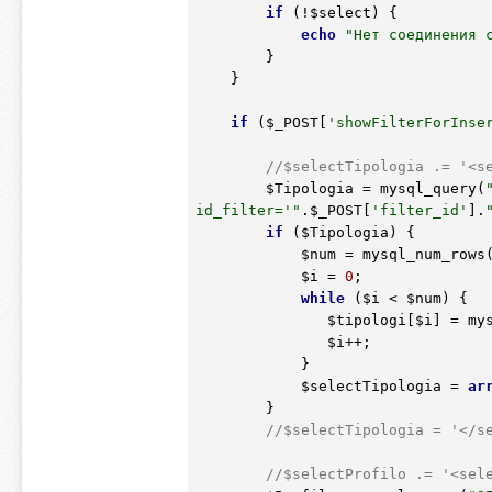
if
 (!
$select
) {

echo
"Нет соединения 
        }

    }

if
 (
$_POST
[
'showFilterForInse
//$selectTipologia .= '<s
$Tipologia
 = mysql_query(
id_filter='"
.
$_POST
[
'filter_id'
].
if
 (
$Tipologia
) {

$num
 = mysql_num_rows
$i
 = 
0
;

while
 (
$i
 < 
$num
) {

$tipologi
[
$i
] = my
$i
++;

            }     

$selectTipologia
 = 
ar
        }

//$selectTipologia = '</s
//$selectProfilo .= '<sel