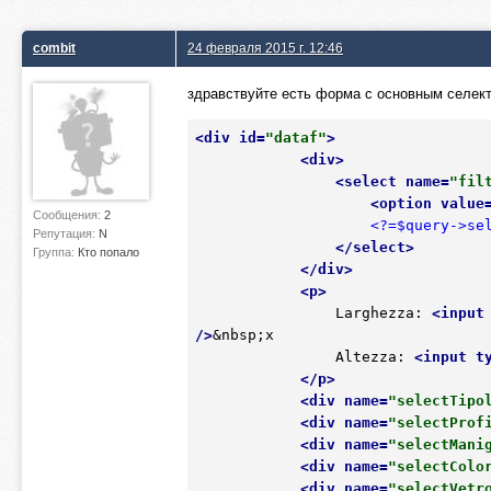
combit
24 февраля 2015 г. 12:46
здравствуйте есть форма с основным селекто
<
div
id
=
"dataf"
>
<
div
>
<
select
name
=
"fil
<
option
value
Сообщения:
2
<?=$query->se
Репутация:
N
</
select
>
Группа:
Кто попало
</
div
>
<
p
>
                Larghezza: 
<
input
/>
&nbsp;x

                Altezza: 
<
input
t
</
p
>
<
div
name
=
"selectTipo
<
div
name
=
"selectProf
<
div
name
=
"selectMani
<
div
name
=
"selectColo
<
div
name
=
"selectVetr