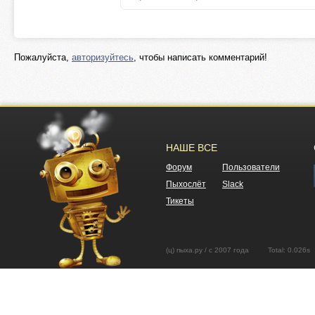
Пожалуйста,
авторизуйтесь
, чтобы написать комментарий!
НАШЕ ВСЕ
Форум
Пользователи
Пыхослёт
Slack
Тикеты
(ц) пыха.ру / с 2007 года Total: 0.02