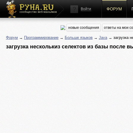
ФОРУМ
Войти
сообщество веб-маньяков
новые сообщения
ответы на мои 
Форум
→
Программирование
→
Больше языков
→
Java
→ загрузка не
загрузка несколькиз селектов из базы после в