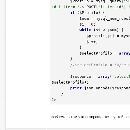
$Profilo
 = mysql_query(
"S
id_filter='"
.
$_POST
[
'filter_id'
].
if
 (
$Profilo
) {

$num
 = mysql_num_rows
$i
 = 
0
;

while
 (
$i
 < 
$num
) {

$profili
[
$i
] = mys
$i
++;

            }     

$selectProfilo
 = 
arra
        }

//$selectProfilo = '</sel
$responce
 = 
array
(
'select
$selectProfilo
);

print
 json_encode(
$respon
?>
проблема в том что возвращается пустой рез