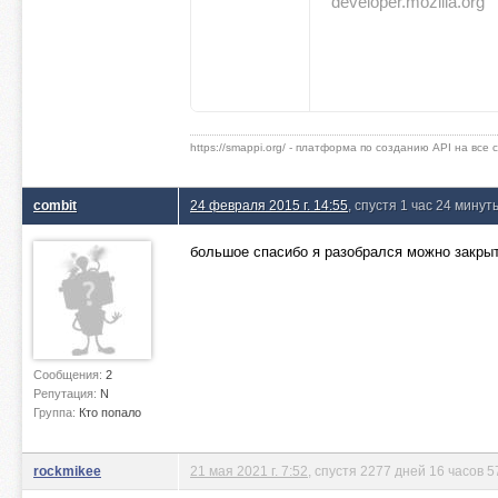
developer.mozilla.org
https://smappi.org/ - платформа по созданию API на все
combit
24 февраля 2015 г. 14:55
, спустя 1 час 24 минут
большое спасибо я разобрался можно закрыть
Сообщения:
2
Репутация:
N
Группа:
Кто попало
rockmikee
21 мая 2021 г. 7:52
, спустя 2277 дней 16 часов 5