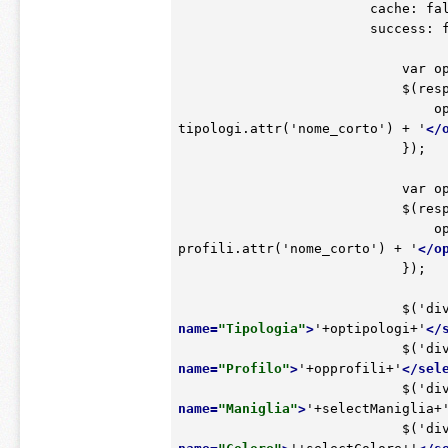
                        cache: false,

                        success: function(responce){

                            var optipologi = '';

                            $(responce.selectTipologia).each(function() {

     
tipologi.attr('nome_corto') + '
</
                            });

                            var opprofili = '';

                            $(responce.selectProfilo).each(function() {

     
profili.attr('nome_corto') + '
</
o
                            });

         
name
=
"Tipologia"
>
'+optipologi+'
</
          
name
=
"Profilo"
>
'+opprofili+'
</
sel
          
name
=
"Maniglia"
>
'+selectManiglia+
          