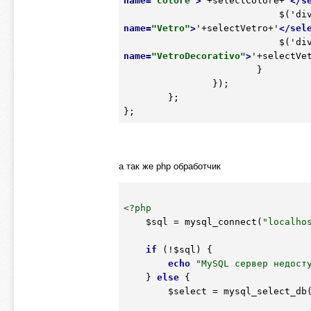
name
=
"Colore"
>
'+selectColore+'
</
s
          
name
=
"Vetro"
>
'+selectVetro+'
</
sel
         
name
=
"VetroDecorativo"
>
'+selectVe
                        }

                });

        };

а так же php обработчик
<?php
$sql
 = mysql_connect(
"localho
if
 (!
$sql
) {

echo
"MySQL сервер недост
    } 
else
 {

$select
 = mysql_select_db