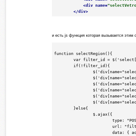
<
div
name
=
"selectVetr
</
div
>
и есть js функция которая вызывается этим 
function selectRegion(){

        var filter_id = $('select[name="filter_id"]').val();

        if(!filter_id){

                $('div[name="selectTipologia"]').html('');

                $('div[name="selectProfilo"]').html('');

                $('div[name="selectManiglia"]').html('');

                $('div[name="selectColore"]').html('');

                $('div[name="selectVetro"]').html('');

                $('div[name="selectVetroDecorativo"]').html('');

        }else{

                $.ajax({

                        type: "POST",

                        url: "filter.php",

                        data: { action: 'showFilterForInsert', filter_id: filter_id },
