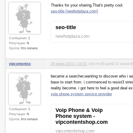
Thanks for your sharing,That's pretty cool.
seo-title [newhotplaza.com]
seo-title
newhotplaza.com
Сообщения:
1
Репутация:
N
Группа:
Кто попало
vipcontentss
20 июля 2021 г. 19:33
, спустя 60 дней 11 часов 
became a searcher,wanting to discover who i wa
base to start from. i commenced to resist3 stres
reality become. i got here to feel a good deal e
voip phone system service provider
Сообщения:
1
Voip Phone & Voip
Репутация:
N
Phone system -
Группа:
Кто попало
vipcontentshop.com
vipcontentshop.com