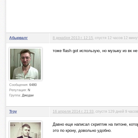
Абырвалг
8 декабря 2013 г. 12:15
, спустя 12 часов 12 мину
тоже flash got использую, но музыку из вк н
Сообщения:
6480
Репутация:
N
Группа:
Джедаи
Trоy
16 апреля 2014 г. 21:33
, спустя 129 дней 9 часо
Давно еще написал скриптик на питоне, кото
это по крону, довольно удобно.