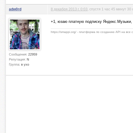
adw0rd
8 декабря 2013 г. 0:03
, спустя 1 час 45 минут 30
+1, юзаю платную подписку Яндекс.Музыки,
https://smappi.org/ - платформа по созданию API на все
Сообщения:
22959
Репутация:
N
Группа:
в ухо