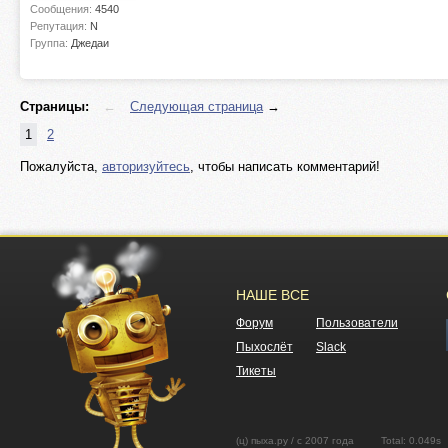
Сообщения:
4540
Репутация:
N
Группа:
Джедаи
Страницы:
←
Следующая страница
→
1
2
Пожалуйста,
авторизуйтесь
, чтобы написать комментарий!
НАШЕ ВСЕ
Форум
Пользователи
Пыхослёт
Slack
Тикеты
(ц) пыха.ру / с 2007 года Total: 0.04