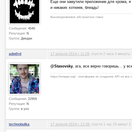
Еще они замутили приложение для хрома, я 
и никаких хоткеев, блеадь!
Высокоуровневое абстрактное говно
Сообщения:
4540
Репутация:
N
Группа:
Джедаи
adw0rd
17 апреля 2014 г. 11:28
, спустя 2 часа 3 минуты 
@Stasovsky
, ага, все верно говоришь... у в
https://smappi.org/ - платформа по созданию API на все
Сообщения:
22959
Репутация:
N
Группа:
в ухо
technobulka
17 апреля 2014 г. 12:48
, спустя 1 час 20 минут 2