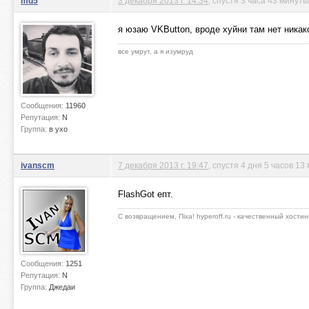
md5
3 декабря 2013 г. 14:34
, спустя 3 часа 43 минуты
я юзаю VKButton, вроде хуйни там нет никак
все умрут, а я изумруд
Сообщения:
11960
Репутация:
N
Группа:
в ухо
ivanscm
7 декабря 2013 г. 19:47
, спустя 4 дня 5 часов 13
FlashGot епт.
С возвращением, Пiха! hyperoff.ru - качественный хостин
Сообщения:
1251
Репутация:
N
Группа:
Джедаи