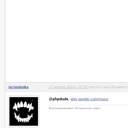
technobulka
17 апреля 2014 г. 15:18
, спустя 2 часа 20 минут 
@phpdude
,
play.google.com/music
Высокоуровневое абстрактное говно