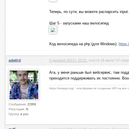
Теперь, по сути, вы можете распарсить input.
Шаг 5 - запускаем наш велосипед
Код велосипеда на php (для Windows):
https
adw0rd
3 декабря 2013 г. 10:51
, спустя 36 минут 57 секу
Ага, у меня раньше был вебсервис, там подд
приходится поддерживать их постоянно. Во
https://smappi.org/ - платформа по созданию API на все
Сообщения:
22959
Репутация:
N
Группа:
в ухо