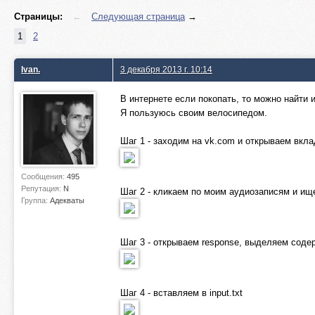
Страницы:
←
Следующая страница
→
1
2
Ivan.
3 декабря 2013 г. 10:14
В интернете если покопать, то можно найти
Я пользуюсь своим велосипедом.
Шаг 1 - заходим на vk.com и открываем вкл
Сообщения:
495
Репутация:
N
Шаг 2 - кликаем по моим аудиозаписям и ищ
Группа:
Адекваты
Шаг 3 - открываем response, выделяем содерж
Шаг 4 - вставляем в input.txt