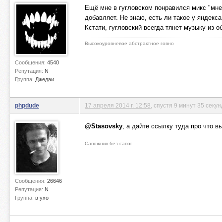
Ещё мне в гугловском понравился микс "мне
добавляет. Не знаю, есть ли такое у яндекса
Кстати, гугловский всегда тянет музыку из 
Высокоуровневое абстрактное говно
Сообщения:
4540
Репутация:
N
Группа:
Джедаи
phpdude
17 апреля 2014 г. 12:58
, спустя 9 минут 35 секун
@Stasovsky
, а дайте ссылку туда про что в
Сапожник без сапог
Сообщения:
26646
Репутация:
N
Группа:
в ухо