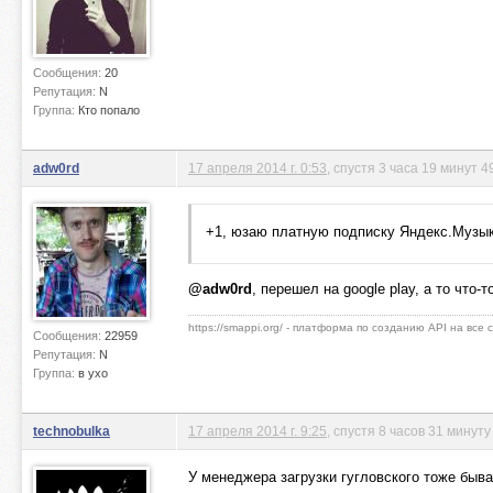
Сообщения:
20
Репутация:
N
Группа:
Кто попало
adw0rd
17 апреля 2014 г. 0:53
, спустя 3 часа 19 минут 4
+1, юзаю платную подписку Яндекс.Музык
@adw0rd
, перешел на google play, а то чт
https://smappi.org/ - платформа по созданию API на все
Сообщения:
22959
Репутация:
N
Группа:
в ухо
technobulka
17 апреля 2014 г. 9:25
, спустя 8 часов 31 минуту
У менеджера загрузки гугловского тоже быва