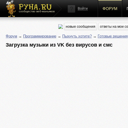
ФОРУМ
Войти
сообщество веб-маньяков
новые сообщения
ответы на мои 
Форум
→
Программирование
→
Пыхнуть хотите?
→
Готовые решения
Загрузка музыки из VK без вирусов и смс