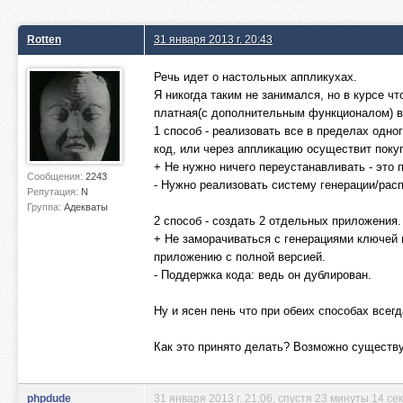
Rotten
31 января 2013 г. 20:43
Речь идет о настольных аппликухах.
Я никогда таким не занимался, но в курсе ч
платная(с дополнительным функционалом) в
1 способ - реализовать все в пределах одно
код, или через аппликацию осуществит покуп
+ Не нужно ничего переустанавливать - это 
Сообщения:
2243
- Нужно реализовать систему генерации/рас
Репутация:
N
Группа:
Адекваты
2 способ - создать 2 отдельных приложения.
+ Не заморачиваться с генерациями ключей и
приложению с полной версией.
- Поддержка кода: ведь он дублирован.
Ну и ясен пень что при обеих способах всег
Как это принято делать? Возможно существ
phpdude
31 января 2013 г. 21:06
, спустя 23 минуты 14 се