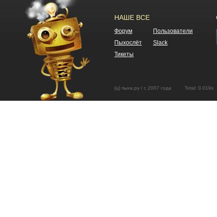
НАШЕ ВСЕ
Форум
Пользователи
Пыхослёт
Slack
Тикеты
(ц) пыха.ру / с 2007 года Total: 0.01