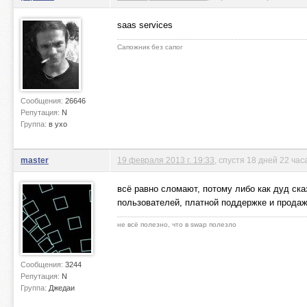
saas services
Сапожник без сапог
Сообщения:
26646
Репутация:
N
Группа:
в ухо
master
19 февраля 2013 г. 19:33
, спустя 18 дней 22 час
всё равно сломают, потому либо как дуд сказ
пользователей, платной поддержке и прода
не всё полезно, что в swap полезло
Сообщения:
3244
Репутация:
N
Группа:
Джедаи