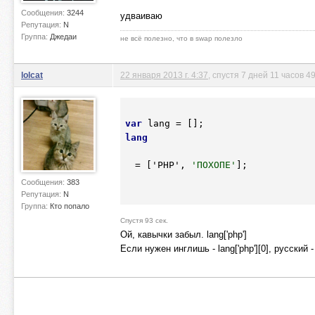
Сообщения:
3244
удваиваю
Репутация:
N
Группа:
Джедаи
не всё полезно, что в swap полезло
lolcat
22 января 2013 г. 4:37
, спустя 7 дней 11 часов 4
var
lang
 = ['
PHP'
,
 'ПОХОПЕ'
];

Сообщения:
383
Репутация:
N
Группа:
Кто попало
Спустя 93 сек.
Ой, кавычки забыл. lang['php']
Если нужен инглишь - lang['php'][0], русский 