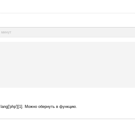
9 минут
- lang['php'][1]. Можно обернуть в функцию.