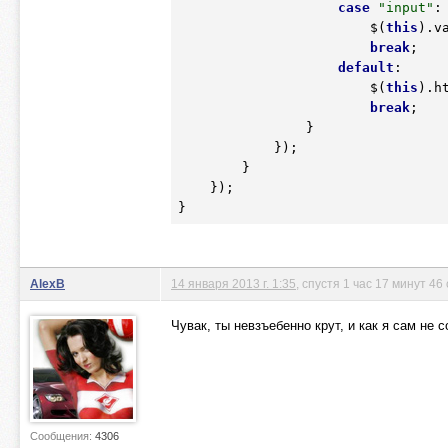
case
"input"
:

                        $(
this
).va
break
;

default
:

                        $(
this
).ht
break
;

                }

            });

        }

    });

}
AlexB
14 января 2013 г. 1:35
, спустя 1 час 17 минут 46
Чувак, ты невзъебенно крут, и как я сам не 
Сообщения:
4306