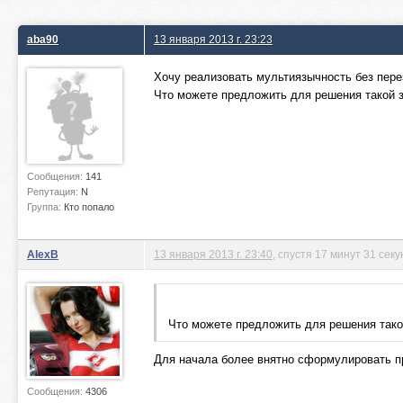
aba90
13 января 2013 г. 23:23
Хочу реализовать мультиязычность без перез
Что можете предложить для решения такой 
Сообщения:
141
Репутация:
N
Группа:
Кто попало
AlexB
13 января 2013 г. 23:40
, спустя 17 минут 31 секу
Что можете предложить для решения тако
Для начала более внятно сформулировать 
Сообщения:
4306