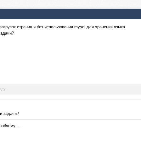
агрузок страниц и без использования mysql для хранения языка.
задачи?
нду
й задачи?
проблему …