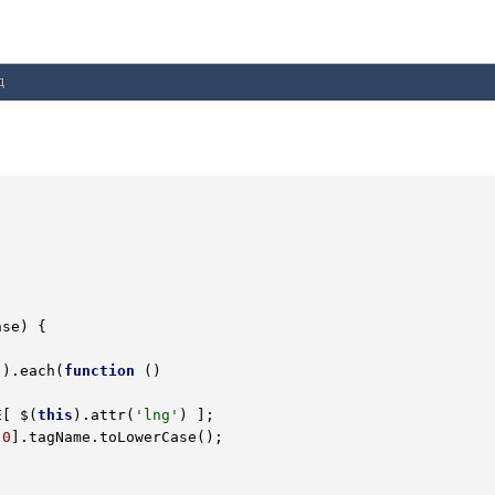
д
nse)
 {
"
).each(
function
()
E[ $(
this
).attr(
'lng'
) ]; 

[
0
].tagName.toLowerCase();
