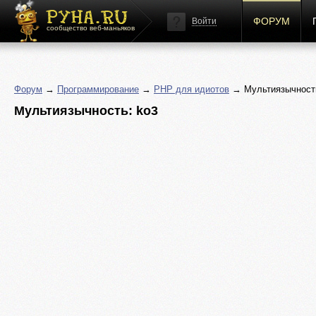
ФОРУМ
Войти
сообщество веб-маньяков
Форум
→
Программирование
→
PHP для идиотов
→ Мультиязычность
Мультиязычность: ko3