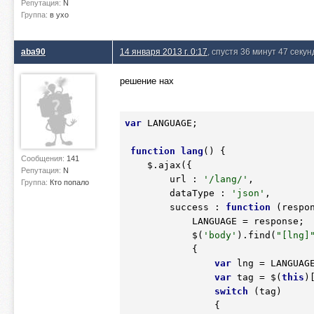
Репутация:
N
Группа:
в ухо
aba90
14 января 2013 г. 0:17
, спустя 36 минут 47 секун
решение нах
var
 LANGUAGE;

function
lang
()
 {
Сообщения:
141
    $.ajax({

Репутация:
N
        url : 
'/lang/'
, 

Группа:
Кто попало
        dataType : 
'json'
,

        success : 
function
(respo
            LANGUAGE = response; 

            $(
'body'
).find(
"[lng]
            {
var
 lng = LANGUAG
var
 tag = $(
this
)
switch
 (tag) 

                {
