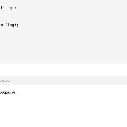
l(lng);

ml(lng);

 секунд
сообразил …