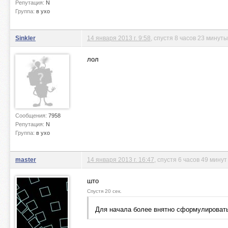
Репутация:
N
Группа:
в ухо
Sinkler
14 января 2013 г. 9:58
, спустя 8 часов 23 минуты
лол
Сообщения:
7958
Репутация:
N
Группа:
в ухо
master
14 января 2013 г. 16:47
, спустя 6 часов 49 минут
што
Спустя 20 сек.
Для начала более внятно сформулироват