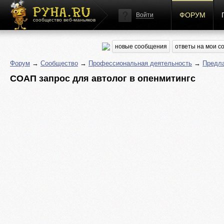
ФОРУМ
Войти
сообщество веб-маньяков
новые сообщения
ответы на мои 
Форум
→
Сообщество
→
Профессиональная деятельность
→
Предла
СОАП запрос для автолог в опенмитингс