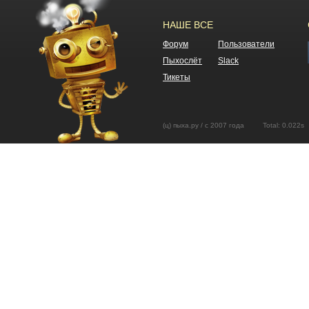
НАШЕ ВСЕ
Форум
Пользователи
Пыхослёт
Slack
Тикеты
(ц) пыха.ру / с 2007 года Total: 0.02