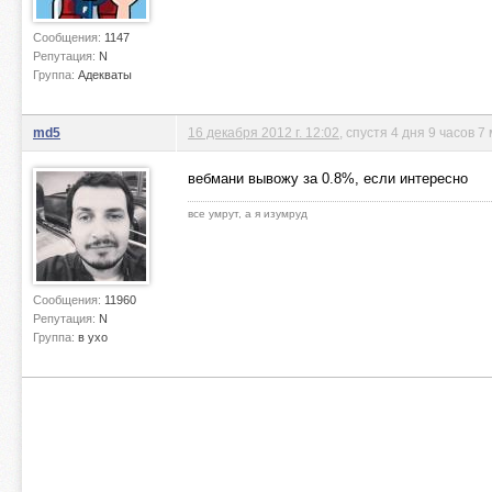
Сообщения:
1147
Репутация:
N
Группа:
Адекваты
md5
16 декабря 2012 г. 12:02
, спустя 4 дня 9 часов 7
вебмани вывожу за 0.8%, если интересно
все умрут, а я изумруд
Сообщения:
11960
Репутация:
N
Группа:
в ухо