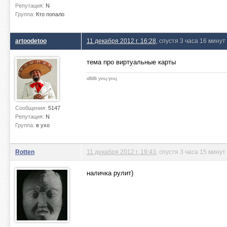
Репутация:
N
Группа:
Кто попало
artoodetoo
11 декабря 2012 г. 16:28
, спустя 3 часа 16 минут
тема про виртуальные карты
ιιlllιlllι унц-унц
Сообщения:
5147
Репутация:
N
Группа:
в ухо
Rotten
11 декабря 2012 г. 19:43
, спустя 3 часа 15 минут
наличка рулит)