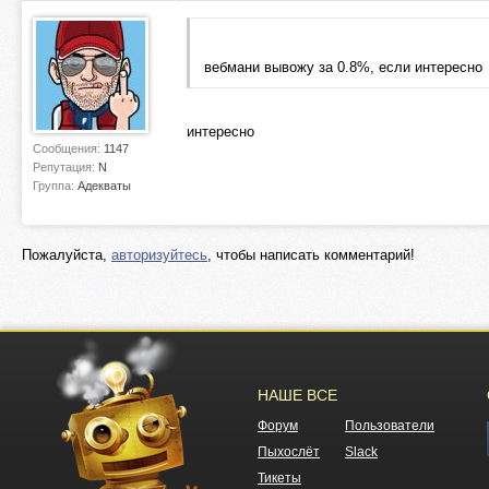
вебмани вывожу за 0.8%, если интересно
интересно
Сообщения:
1147
Репутация:
N
Группа:
Адекваты
Пожалуйста,
авторизуйтесь
, чтобы написать комментарий!
НАШЕ ВСЕ
Форум
Пользователи
Пыхослёт
Slack
Тикеты