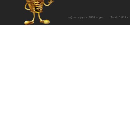
(ц) пыха.ру / с 2007 года Total: 0.01