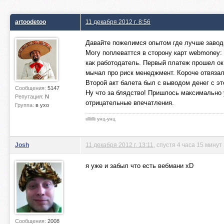
artoodetoo
11 декабря 2012 г. 8:56
Давайте пожелимся опытом где лучше заводи
Могу поплеваттся в сторону карт webmoney:
как работодатель. Первый платеж прошел ок,
мычал про риск менеджмент. Короче отвязал 
Второй акт балета был с выводом денег с эт
Сообщения:
5147
Ну что за блядство! Пришлось максимально
Репутация:
N
отрицательные впечатления.
Группа:
в ухо
ιιlllιlllι унц-унц
Josh
11 декабря 2012 г. 13:11
, спустя 4 часа 15 минут
я уже и забыл что есть вебмани xD
Сообщения:
2008