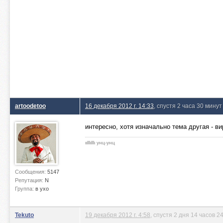
artoodetoo
16 декабря 2012 г. 14:33
, спустя 2 часа 30 минут
интересно, хотя изначально тема другая - ви
ιιlllιlllι унц-унц
Сообщения:
5147
Репутация:
N
Группа:
в ухо
Tekuto
19 декабря 2012 г. 4:58
, спустя 2 дня 14 часов 