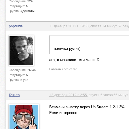
Сообщения:
2243
Репутация:
N
Группа:
Адекваты
phpdude
11 декабря 2012 г. 19:58
, спустя 14 минут 57 сек
наличка рулит)
ага, в магазине тети мани :D
Сапожник без сапог
Сообщения:
26646
Репутация:
N
Группа:
в ухо
Tekuto
12 декабря 2012 г. 2:55
, спустя 6 часов 56 минут
Вебмани вывожу через UniStream 1.2-1.3%
Если интересно.