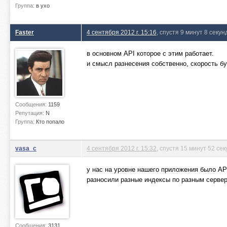
Группа:
в ухо
Faster
4 сентября 2012 г. 15:16
, спустя 9 минут 8 секун
в основном API которое с этим работает.
и смысл разнесения собственно, скорость б
Сообщения:
1159
Репутация:
N
Группа:
Кто попало
vasa_c
4 сентября 2012 г. 15:32
, спустя 15 минут 52 се
у нас на уровне нашего приложения было API
разносили разные индексы по разным сервер
Сообщения:
3131