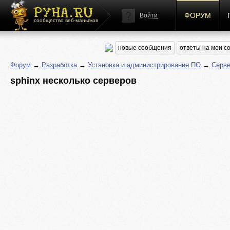
ФОРУМ
Войти
сообщество веб-маньяков
новые сообщения
ответы на мои 
Форум
→
Разработка
→
Установка и администрирование ПО
→
Серве
sphinx несколько серверов