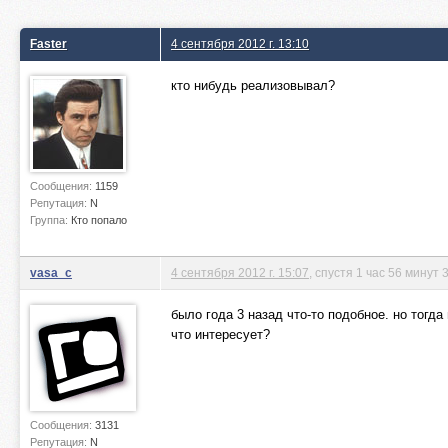
Faster
4 сентября 2012 г. 13:10
кто нибудь реализовывал?
Сообщения:
1159
Репутация:
N
Группа:
Кто попало
vasa_c
4 сентября 2012 г. 15:07
, спустя 1 час 56 минут
было года 3 назад что-то подобное. но тогда
что интересует?
Сообщения:
3131
Репутация:
N