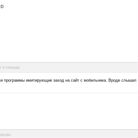
:D
ут 4 секунды
или программы имитирующие заход на сайт с мобильника. Вроде слышал 
екунды