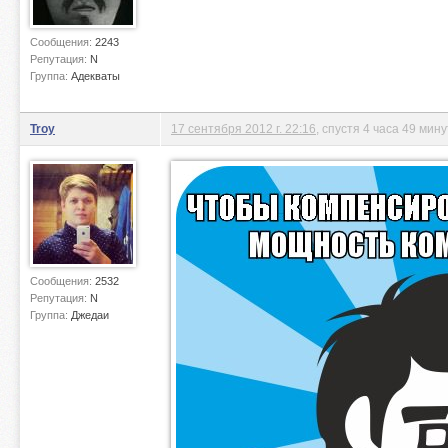
Сообщения:
2243
Репутация:
N
Группа:
Адекваты
Troy
17 сентября 2012 г. 22:16
, спустя 4 часа 49 мину
Сообщения:
2532
Репутация:
N
Группа:
Джедаи