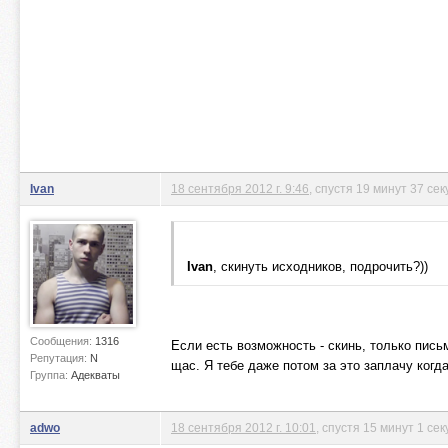
Ivan
18 сентября 2012 г. 9:46
, спустя 19 минут 37 сек
Ivan
, скинуть исходников, подрочить?))
Сообщения:
1316
Если есть возможность - скинь, только пись
Репутация:
N
щас. Я тебе даже потом за это заплачу когд
Группа:
Адекваты
adwo
18 сентября 2012 г. 10:01
, спустя 15 минут 1 се