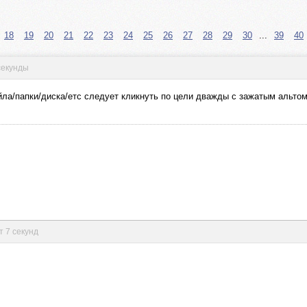
18
19
20
21
22
23
24
25
26
27
28
29
30
...
39
40
секунды
йла/папки/диска/етс следует кликнуть по цели дважды с зажатым альтом
т 7 секунд