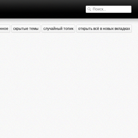
нное
скрытые темы
случайный топик
открыть всё в новых вкладках