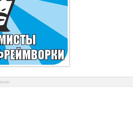
екунды