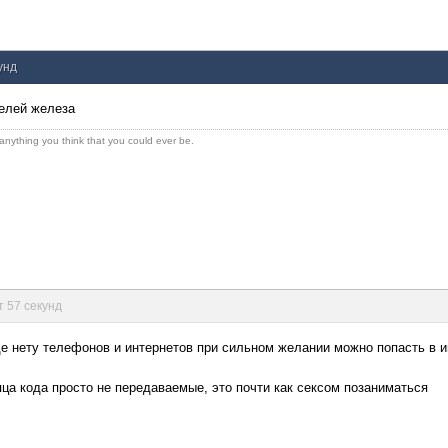
унд
телей железа
 anything you think that you could ever be.
т 57 секунд
де нету телефонов и интернетов при сильном желании можно попасть в и
ца кода просто не передаваемые, это почти как сексом позаниматься