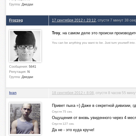
Группа:
Джедаи
Frozzeg
17 сентября 2012 г. 23:12
, спустя 7 минут 38 сек
Troy
, на самом деле это происки производи
You can be anything you want to be. Just turn yourself into
Сообщения:
5641
Репутация:
N
Группа:
Джедаи
Ivan
18 сентября 2012 г. 8:08
, спустя 8 часов 55 мину
Привет пыха =) Даже в секретной дивизии, г
Спустя 75 сек.
Ощущения от вновь увиденного через 4 меся
Спустя 127 сек.
Да не - это куда круче!