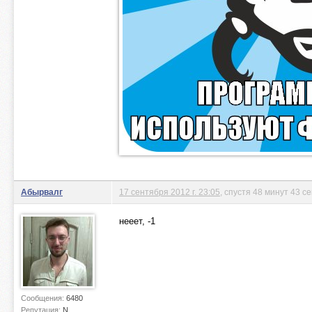
Абырвалг
17 сентября 2012 г. 23:05
, спустя 48 минут 43 с
нееет, -1
Сообщения:
6480
Репутация:
N