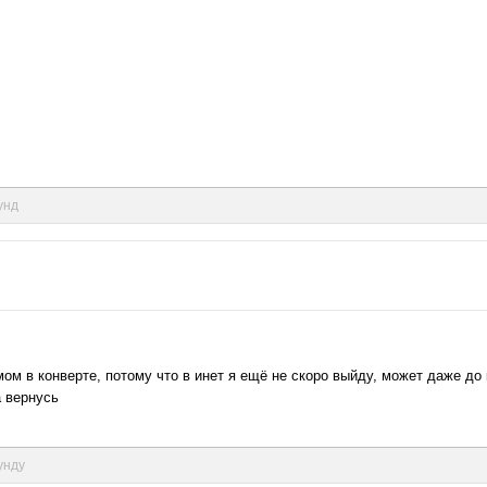
унд
мом в конверте, потому что в инет я ещё не скоро выйду, может даже д
а вернусь
кунду