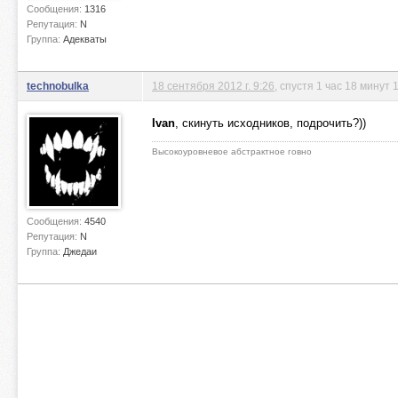
Сообщения:
1316
Репутация:
N
Группа:
Адекваты
technobulka
18 сентября 2012 г. 9:26
, спустя 1 час 18 минут 
Ivan
, скинуть исходников, подрочить?))
Высокоуровневое абстрактное говно
Сообщения:
4540
Репутация:
N
Группа:
Джедаи