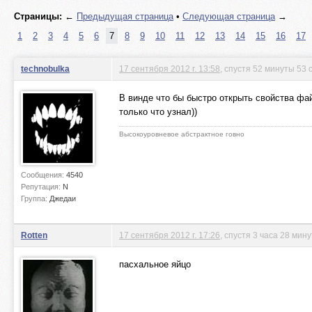
Страницы:
←
Предыдущая страница
•
Следующая страница
→
1
2
3
4
5
6
7
8
9
10
11
12
13
14
15
16
17
technobulka
17 сентября 2012 г. 13:58
, спустя 52 минуты 53 
В винде что бы быстро открыть свойства фа
только что узнал))
Высокоуровневое абстрактное говно
Сообщения:
4540
Репутация:
N
Группа:
Джедаи
Rotten
17 сентября 2012 г. 17:26
, спустя 3 часа 28 мину
пасхальное яйцо