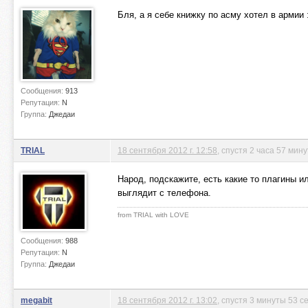
Бля, а я себе книжку по асму хотел в армии 
Сообщения:
913
Репутация:
N
Группа:
Джедаи
TRIAL
18 сентября 2012 г. 12:58
, спустя 2 часа 57 мин
Народ, подскажите, есть какие то плагины 
выглядит с телефона.
from TRIAL with LOVE
Сообщения:
988
Репутация:
N
Группа:
Джедаи
megabit
18 сентября 2012 г. 13:02
, спустя 3 минуты 53 с