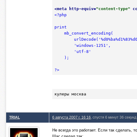
<
meta
http-equiv
=
"content-type"
c
<?php

print 

    mb_convert_encoding(

        urlDecode('%d0%ba%d1%83%d0%bb%d0%b5%d1%80%d1%8b+%d0%bc%d0%be%d1%81%d0%ba%d0%b2%d0%b0'),    

        'windows-1251', 

        'utf-8'

    );

?>
кулеры москва
TRIAL
6 августа 2007 г. 16:16
, спустя 6 минут 36 секунд
Не всегда это работает. Если так сделать, 
Щас сделал так: