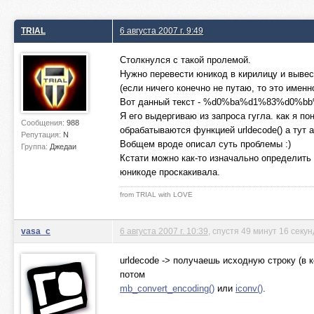
TRIAL
6 августа 2007 г. 9:49
Столкнулся с такой пролемой.
Нужно перевести юникод в кирилицу и вывес
(если ничего конечно не путаю, то это именн
Вот данный текст - %d0%ba%d1%83%d
Я его выдергиваю из запроса гугла. как я по
Сообщения:
988
обрабатываются функцией urldecode() а тут 
Репутация:
N
Вобщем вроде описал суть проблемы :)
Группа:
Джедаи
Кстати можно как-то изначально определить 
юникоде проскакивала.
from TRIAL with LOVE
vasa_c
6 августа 2007 г. 10:39
, спустя 49 минут 16 секун
urldecode -> получаешь исходную строку (в к
потом
mb_convert_encoding()
или
iconv()
.