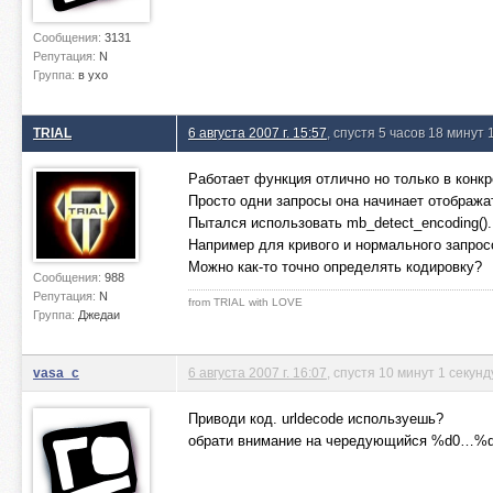
Сообщения:
3131
Репутация:
N
Группа:
в ухо
TRIAL
6 августа 2007 г. 15:57
, спустя 5 часов 18 минут 
Работает функция отлично но только в конк
Просто одни запросы она начинает отображат
Пытался использовать mb_detect_encoding().
Например для кривого и нормального запросо
Можно как-то точно определять кодировку?
Сообщения:
988
Репутация:
N
from TRIAL with LOVE
Группа:
Джедаи
vasa_c
6 августа 2007 г. 16:07
, спустя 10 минут 1 секунд
Приводи код. urldecode используешь?
обрати внимание на чередующийся %d0…%d1