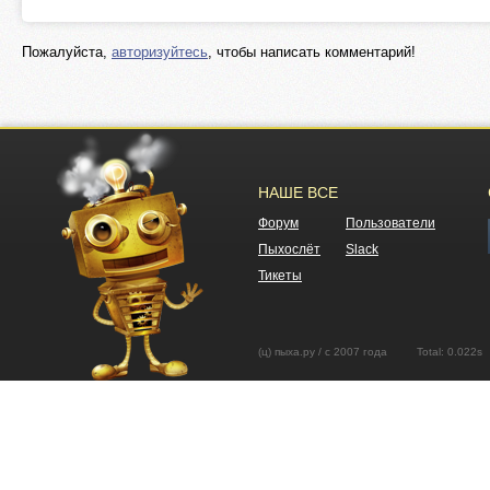
Пожалуйста,
авторизуйтесь
, чтобы написать комментарий!
НАШЕ ВСЕ
Форум
Пользователи
Пыхослёт
Slack
Тикеты
(ц) пыха.ру / с 2007 года Total: 0.02