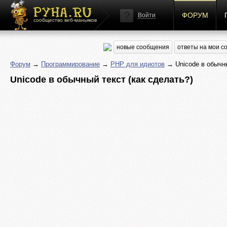
ФОРУМ
Войти
сообщество веб-маньяков
новые сообщения
ответы на мои 
Форум
→
Программирование
→
PHP для идиотов
→ Unicode в обычны
Unicode в обычный текст (как сделать?)