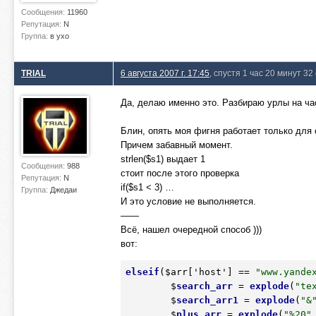
Сообщения:
11960
Репутация:
N
Группа:
в ухо
TRIAL
6 августа 2007 г. 17:45
, спустя 1 час 20 минут 32
Да, делаю именно это. Разбираю урлы на ча
Блин, опять моя фигня работает только для
Причем забавный момент.
strlen($s1) выдает 1
Сообщения:
988
стоит после этого проверка
Репутация:
N
if($s1 < 3) …
Группа:
Джедаи
И это условие не выполняется.
——
Всё, нашел очередной способ )))
вот:
elseif
($arr['host'] == 
"www.yande
	$
search_arr
 = 
explode
(
"te
	$
search_arr1
 = 
explode
(
"&
	$
plus_arr
 = 
explode
(
"%20"