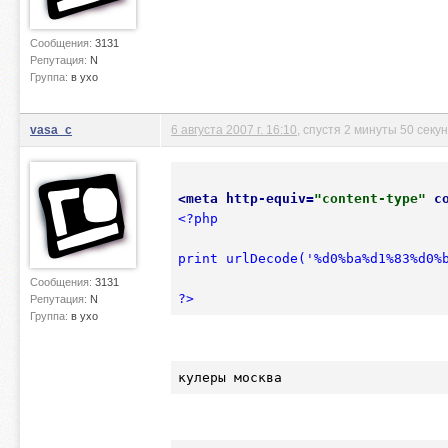
Сообщения:
3131
Репутация:
N
Группа:
в ухо
vasa_c
6 августа 2007 г. 16:10
, спустя 2 минуты 50 секу
<
meta
http-equiv
=
"content-type"
c
<?php

print urlDecode('%d0%ba%d1%83%d0%b
Сообщения:
3131
?>
Репутация:
N
Группа:
в ухо
кулеры москва