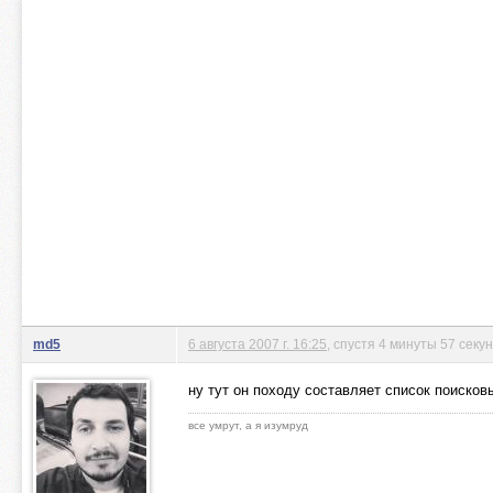
md5
6 августа 2007 г. 16:25
, спустя 4 минуты 57 секу
ну тут он походу составляет список поисков
все умрут, а я изумруд