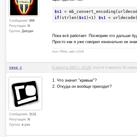
$s1
 = mb_convert_encoding(urldeco
if
(strlen(
$s1
)<1) 
$s1
 = urldecode
Сообщения:
988
Репутация:
N
Группа:
Джедаи
Пока всё работает. Посморим что дальше бу
Просто как я уже говорил изначально не знаю
from TRIAL with LOVE
vasa_c
6 августа 2007 г. 16:20
, спустя 3 минуты 30 секу
1. Что значит "кривые"?
2. Откуда он вообще приходит?
Сообщения:
3131
Репутация:
N
Группа:
в ухо