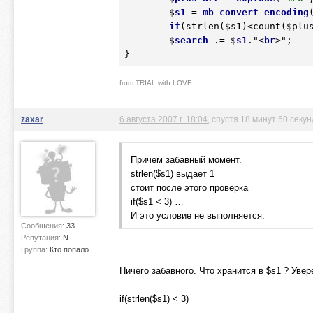
	$
s1
 = 
mb_convert_encoding
if
(
strlen
($s1)<
count
($plu
	$
search
 .= $
s1
."<
br
>";

}
from TRIAL with LOVE
zaxar
6 августа 2007 г. 18:04
, спустя 18 минут 50 секун
Причем забавный момент.
strlen($s1) выдает 1
стоит после этого проверка
if($s1 < 3) …
И это условие не выполняется.
Сообщения:
33
Репутация:
N
Группа:
Кто попало
Ничего забавного. Что хранится в $s1 ? Увер
if(strlen($s1) < 3)