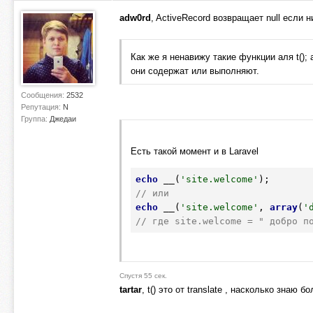
adw0rd
, ActiveRecord возвращает null если н
Как же я ненавижу такие функции аля t();
они содержат или выполняют.
Сообщения:
2532
Репутация:
N
Группа:
Джедаи
Есть такой момент и в Laravel
echo
 __(
'site.welcome'
// или
echo
 __(
'site.welcome'
, 
array
(
'
// где site.welcome = " добро п
Спустя 55 сек.
tartar
, t() это от translate , насколько знаю 