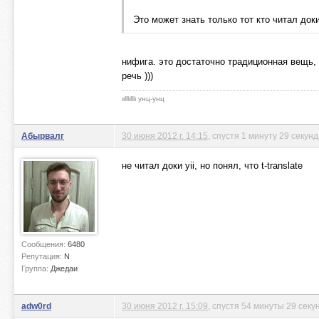
Это может знать только тот кто читал док
нифига. это достаточно традиционная вещь, 
речь )))
ιιlllιlllι унц-унц
Абырвалг
30 июня 2012 г. 14:15
, спустя 1 минуту 29 секунд
не читал доки yii, но понял, что t-translate
Сообщения:
6480
Репутация:
N
Группа:
Джедаи
adw0rd
30 июня 2012 г. 15:09
, спустя 54 минуты 29 секу