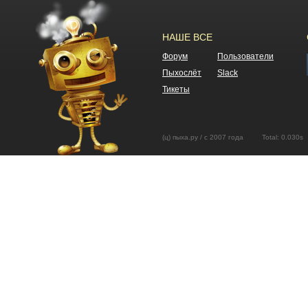
НАШЕ ВСЕ
Форум
Пользователи
Пыхослёт
Slack
Тикеты
(ц) пыха.ру / с 2007 года Total: 0.03