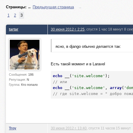
Страницы:
←
Предыдущая страница
→
1
2
3
tartar
30 июня 2012 г. 2:25
, спустя 1 час 18 минут 8 се
ясно, в django обычно делается так:
Есть такой момент и в Laravel
Сообщения:
186
echo
 __(
'site.welcome'
Репутация:
N
// или
Группа:
Кто попало
echo
 __(
'site.welcome'
, 
array
(
'do
// где site.welcome = " добро пож
Troy
30 июня 2012 г. 13:40
, спустя 11 часов 15 минут