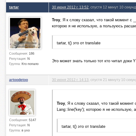
tartar
30 июня 2012 г. 13:52
, спустя 12 минут 10 секунд
Troy
, Я к слову сказал, что такой момент с __
которою я не использую, а пользуюсь расшир
tartar, t() это от translate
Сообщения:
186
Репутация:
N
Это может знать только тот кто читал доки 
Группа:
Кто попало
artoodetoo
30 июня 2012 г. 14:13
, спустя 21 минуту 10 секу
Troy
, Я к слову сказал, что такой момент с
Lang::line('key'); которою я не использую,
Сообщения:
5147
Репутация:
N
tartar, t() это от translate
Группа:
в ухо