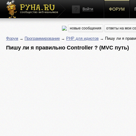
ФОРУМ
Войти
сообщество веб-маньяков
новые сообщения
ответы на мои 
Форум
→
Программирование
→
PHP для идиотов
→ Пишу ли я правил
Пишу ли я правильно Controller ? (MVC путь)