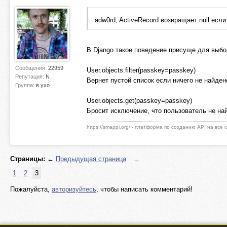
adw0rd, ActiveRecord возвращает null если
В Django такое поведение присуще для выбо
Сообщения:
22959
User.objeсts.filter(passkey=passkey)
Репутация:
N
Вернет пустой список если ничего не найден
Группа:
в ухо
User.objects.get(passkey=passkey)
Бросит исключение, что пользователь не на
https://smappi.org/ - платформа по созданию API на все
Страницы:
←
Предыдущая страница
→
1
2
3
Пожалуйста,
авторизуйтесь
, чтобы написать комментарий!