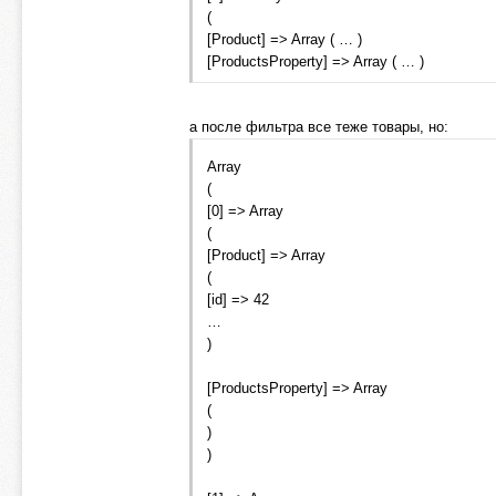
(
[Product] => Array ( … )
[ProductsProperty] => Array ( … )
а после фильтра все теже товары, но:
Array
(
[0] => Array
(
[Product] => Array
(
[id] => 42
…
)
[ProductsProperty] => Array
(
)
)