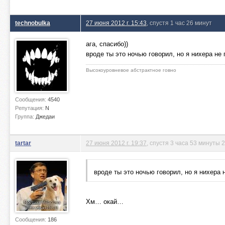
technobulka
27 июня 2012 г. 15:43
, спустя 1 час 26 минут
ага, спасибо))
вроде ты это ночью говорил, но я нихера не
Высокоуровневое абстрактное говно
Сообщения:
4540
Репутация:
N
Группа:
Джедаи
tartar
27 июня 2012 г. 19:37
, спустя 3 часа 53 минуты 
вроде ты это ночью говорил, но я нихера 
Хм… окай…
Сообщения:
186