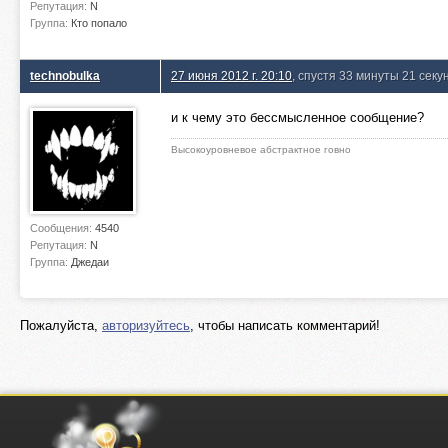
Репутация:
N
Группа:
Кто попало
technobulka
27 июня 2012 г. 20:10
, спустя 33 минуты 21 секу
и к чему это бессмысленное сообщение?
Высокоуровневое абстрактное говно
Сообщения:
4540
Репутация:
N
Группа:
Джедаи
Пожалуйста,
авторизуйтесь
, чтобы написать комментарий!