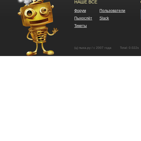
НАШЕ ВСЕ
Форум
Пользователи
Пыхослёт
Slack
Тикеты
(ц) пыха.ру / с 2007 года Total: 0.02