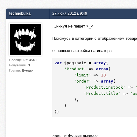
technobulka
27 июня 2012 г. 9:49
…нихуя не пашет >_<
Нахожусь в категории с отображением това
основные настройки пагинатора:
Сообщения:
4540
var
$paginate
 = 
array
(

Репутация:
N
'Product'
 => 
array
(

Группа:
Джедаи
'limit'
 => 
10
,

'order'
 => 
array
(

'Product.instock'
 => 
'Product.title'
 => 
'a
        ),

    )

);
дальше функия вывода: