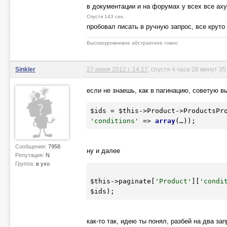
в документации и на форумах у всех все ахуе
Спустя 143 сек.
пробовал писать в ручную запрос, все круто
Высокоуровневое абстрактное говно
Sinkler
27 июня 2012 г. 14:17
, спустя 4 часа 28 минут 35
если не знаешь, как в пагинацию, советую вы
$ids
 = 
$this
->Product->ProductsPr
'conditions'
 => 
array
(…));
Сообщения:
7958
ну и далее
Репутация:
N
Группа:
в ухо
$this
->paginate[
'Product'
][
'condi
$ids
как-то так, идею ты понял, разбей на два за