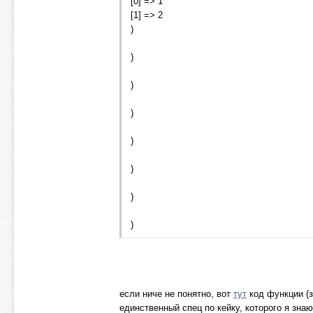
[0] => 1
[1] => 2
)
)
)
)
)
)
)
)
если ниче не понятно, вот
тут
код функции (з
единственный спец по кейку, которого я знаю