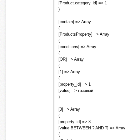
[Product.category_id] => 1
)
[contain] => Array
(
[ProductsProperty] => Array
(
[conditions] => Array
(
[OR] => Array
(
[1] => Array
(
[property_id] => 1
[value] => газовый
)
[3] => Array
(
[property_id] => 3
[value BETWEEN ? AND ?] => Array
(