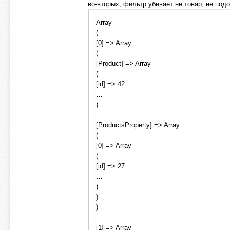
во-вторых, фильтр убивает не товар, не под
Array
(
[0] => Array
(
[Product] => Array
(
[id] => 42
…
)
[ProductsProperty] => Array
(
[0] => Array
(
[id] => 27
…
)
)
)
[1] => Array