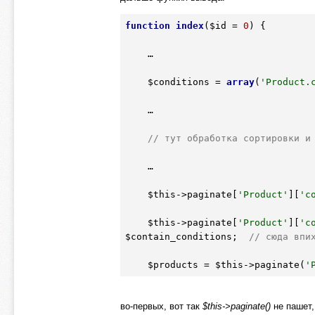
function
index
(
$id
 = 
0
)
 {
    …

$conditions
 = 
array
(
'Product.
    …

// тут обработка сортировки и
    …

$this
->paginate[
'Product'
][
'c
$this
->paginate[
'Product'
][
'c
$contain_conditions
;  
// сюда впи
$products
 = 
$this
->paginate(
'
во-первых, вот так
$this->paginate()
не пашет, 