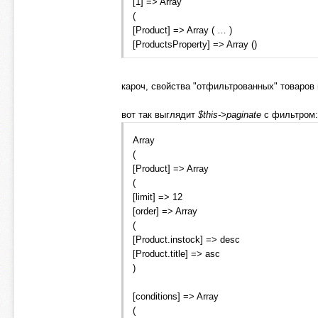
[1] => Array
(
[Product] => Array ( … )
[ProductsProperty] => Array ()
кароч, свойства "отфильтрованных" товаров 
вот так выглядит
$this->paginate
с фильтром:
Array
(
[Product] => Array
(
[limit] => 12
[order] => Array
(
[Product.instock] => desc
[Product.title] => asc
)
[conditions] => Array
(