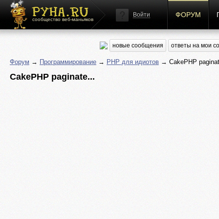
ФОРУМ
Войти
сообщество веб-маньяков
новые сообщения
ответы на мои 
Форум
→
Программирование
→
PHP для идиотов
→ CakePHP paginate
CakePHP paginate...