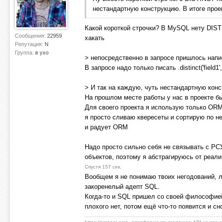
нестандартную конструкцию. В итоге проек
Какой короткой строчки? В MySQL нету DIST
Сообщения:
22959
хакать
Репутация:
N
Группа:
в ухо
> непосредственно в запросе пришлось напи
В запросе надо только писать .distinct('field1'
> И так на каждую, чуть нестандартную кон
На прошлом месте работы у нас в проекте б
Для своего проекта я использую только ORM,
я просто сливаю квересеты и сортирую по н
и радует ORM
Надо просто сильно себя не связывать с РСУ
объектов, поэтому я абстрагируюсь от реал
Спустя 157 сек.
Вообщем я не понимаю твоих негодований, 
закоренелый адепт SQL.
Когда-то и SQL пришел со своей философией
плохого нет, потом ещё что-то появится и с