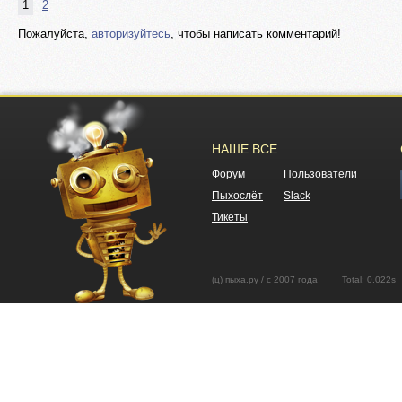
1
2
Пожалуйста,
авторизуйтесь
, чтобы написать комментарий!
НАШЕ ВСЕ
Форум
Пользователи
Пыхослёт
Slack
Тикеты
(ц) пыха.ру / с 2007 года Total: 0.02