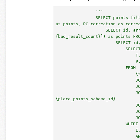
'''

                SELECT points_filter.id as id, COALESCE(PC.correction, 0) + points_filter.points 
as points, PC.correction as correc
                    SELECT id, array_sum(arr_points[0:array_length(arr_points, 1) - 
{bad_result_count}]) as points FRO
                        SELECT id, array_agg(points) as arr_points FROM (

                            SELECT

                                T.country_id as id,

                                P.points as points

                            FROM

                                {sport}_result as R

                                JOIN {sport}_competition as C ON R.competition_id = C.id

                                JOIN {sport}_event as E ON C.event_id = E.id

                                JOIN sports_placepointsschema as S ON E.place_points_schema_id = 
{place_points_schema_id}

                                JOIN sports_placepoints as P ON P.schema_id = S.id

                                JOIN {sport}_team as T ON R.team_id = T.id

                                JOIN gaming_pro_region as O ON T.country_id = O.id

                            WHERE

                                E.id IN ({ids_events})

                                AND R.team_id IS NOT NULL
