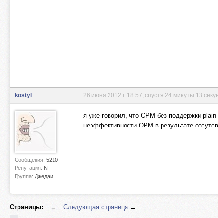
kostyl
26 июня 2012 г. 18:57
, спустя 24 минуты 13 секу
я уже говорил, что ОРМ без поддержки plain
неэффективности ОРМ в результате отсутсв
Сообщения:
5210
Репутация:
N
Группа:
Джедаи
Страницы:
←
Следующая страница
→