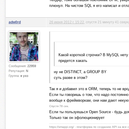
плюнул. На чистом SQL я его написал и отла
adw0rd
26 июня 2012 г. 15:22
, спустя 21 минуту 41 секу
Какой короткой строчки? В MySQL нету
придется хакать
Сообщения:
22959
Репутация:
N
ну не DISTINCT, а GROUP BY
Группа:
в ухо
суть разве в этом?
Так я и добавил это в ORM, теперь то не вр
Если ты говоришь о том, что надо постоянно
вообще к фреймворкам, они нам дают некую
Спустя 78 сек.
Если ты пользуешься Open Source - будь доб
Только так он эфолюционирует
https://smappi.org/ - платформа по созданию API на все