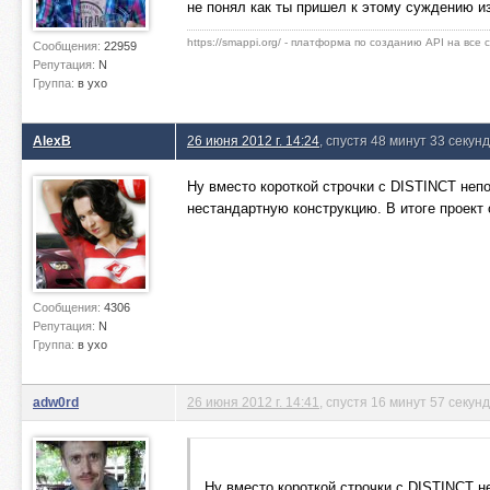
не понял как ты пришел к этому суждению из
https://smappi.org/ - платформа по созданию API на все
Сообщения:
22959
Репутация:
N
Группа:
в ухо
AlexB
26 июня 2012 г. 14:24
, спустя 48 минут 33 секун
Ну вместо короткой строчки с DISTINCT непо
нестандартную конструкцию. В итоге проект 
Сообщения:
4306
Репутация:
N
Группа:
в ухо
adw0rd
26 июня 2012 г. 14:41
, спустя 16 минут 57 секунд
Ну вместо короткой строчки с DISTINCT н