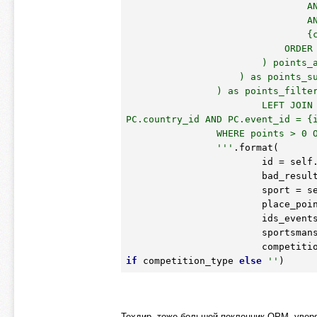
                                AND C.sportsmans_category IN ({sportsmans_category})

                                AND P.place = R.finish_position

                                {competition_type}

                            ORDER BY T.country_id, points DESC

                        ) points_agg GROUP BY id

                    ) as points_sum

                ) as points_filter

		        LEFT JOIN biathlon_pointscorrection as PC ON points_filter.id = 
PC.country_id AND PC.event_id = {i
                WHERE points > 0 ORDER BY points DESC

                '''
.format(

                        id = self.id,

                        bad_result_count = self.bad_result_count,

                        sport = s
                        place_points_schema_id = self.place_points_schema_id,

                        ids_event
                        sportsman
                        competiti
if
 competition_type 
else
''
Техдир, тоже большой поклонник ОРМ, уверя