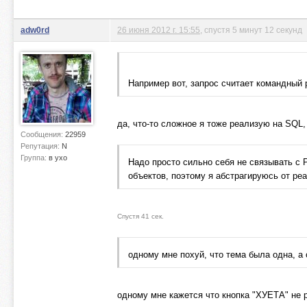
adw0rd
26 июня 2012 г. 15:55
, спустя 5 минут 12 секунд
Например вот, запрос считает командный 
да, что-то сложное я тоже реализую на SQL,
Сообщения:
22959
Репутация:
N
Группа:
в ухо
Надо просто сильно себя не связывать с 
объектов, поэтому я абстрагируюсь от р
Спустя 41 сек.
одному мне похуй, что тема была одна, а
одному мне кажется что кнопка "ХУЕТА" не 