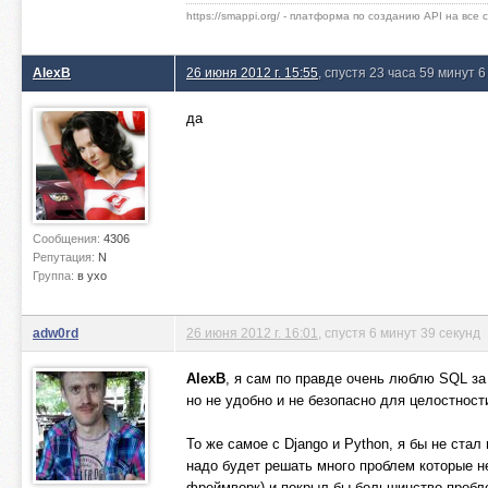
https://smappi.org/ - платформа по созданию API на все
AlexB
26 июня 2012 г. 15:55
, спустя 23 часа 59 минут 6
да
Сообщения:
4306
Репутация:
N
Группа:
в ухо
adw0rd
26 июня 2012 г. 16:01
, спустя 6 минут 39 секунд
AlexB
, я сам по правде очень люблю SQL за
но не удобно и не безопасно для целостност
То же самое с Django и Python, я бы не стал
надо будет решать много проблем которые н
фреймворк) и покрыл бы большинство пробле