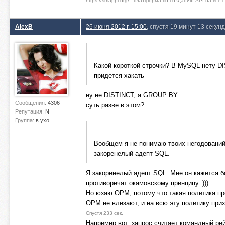
https://smappi.org/ - платформа по созданию API на все
AlexB
26 июня 2012 г. 15:00
, спустя 19 минут 13 секунд
Какой короткой строчки? В MySQL нету DI
придется хакать
ну не DISTINCT, а GROUP BY
Сообщения:
4306
суть разве в этом?
Репутация:
N
Группа:
в ухо
Вообщем я не понимаю твоих негодований
закоренелый адепт SQL.
Я закоренелый адепт SQL. Мне он кажется 
противоречат окамовскому принципу. )))
Но юзаю ОРМ, потому что такая политика про
ОРМ не влезают, и на всю эту политику прих
Спустя 233 сек.
Например вот, запрос считает командный рей