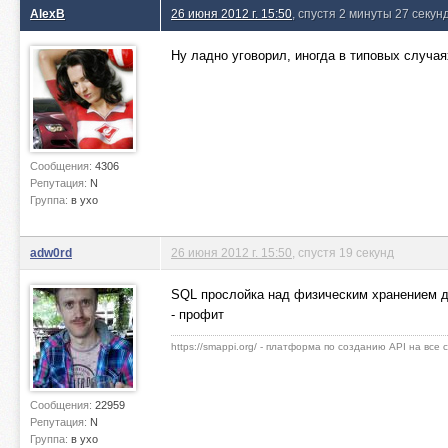
AlexB
26 июня 2012 г. 15:50
, спустя 2 минуты 27 секун
Ну ладно уговорил, иногда в типовых случаях
Сообщения:
4306
Репутация:
N
Группа:
в ухо
adw0rd
26 июня 2012 г. 15:50
, спустя 19 секунд
SQL прослойка над физическим хранением д
- профит
https://smappi.org/ - платформа по созданию API на все
Сообщения:
22959
Репутация:
N
Группа:
в ухо