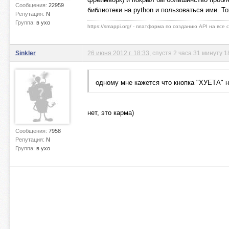
Сообщения:
22959
библиотеки на python и пользоваться ими. Т
Репутация:
N
Группа:
в ухо
https://smappi.org/ - платформа по созданию API на все
Sinkler
26 июня 2012 г. 18:33
, спустя 2 часа 31 минуту 1
одному мне кажется что кнопка "ХУЕТА" н
нет, это карма)
Сообщения:
7958
Репутация:
N
Группа:
в ухо