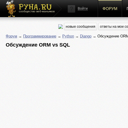
ФОРУМ
Войти
сообщество веб-маньяков
новые сообщения
ответы на мои 
Форум
→
Программирование
→
Python
→
Django
→ Обсуждение ORM
Обсуждение ORM vs SQL