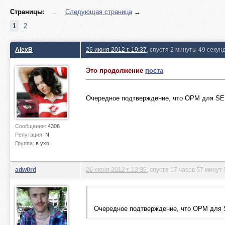
Страницы:
←
Следующая страница
→
1
2
AlexB
26 июня 2012 г. 19:37
, спустя 2 минуты 49 секун
Это продолжение
поста
Очередное подтверждение, что ОРМ для SEL
Сообщения:
4306
Репутация:
N
Группа:
в ухо
adw0rd
26 июня 2012 г. 13:35
, спустя 17 часов 57 минут 
Очередное подтверждение, что ОРМ для S