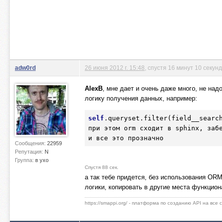
adw0rd
26 июня 2012 г. 15:48
, спустя 16 минут 10 секунд
AlexB
, мне дает и очень даже много, не над
логику получения данных, например:
self
.queryset
.filter
(field__searc
при этом orm сходит в sphinx, заб
Сообщения:
22959
Репутация:
N
Группа:
в ухо
Спустя 88 сек.
а так тебе придется, без использования OR
логики, копировать в другие места функцио
https://smappi.org/ - платформа по созданию API на все