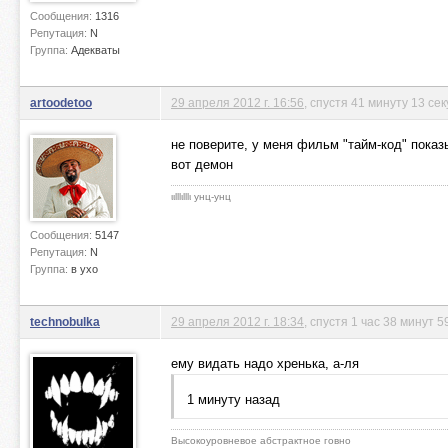
Сообщения:
1316
Репутация:
N
Группа:
Адекваты
artoodetoo
29 апреля 2012 г. 16:56
, спустя 41 минуту 13 се
не поверите, у меня фильм "тайм-код" показ
вот демон
ιιlllιlllι унц-унц
Сообщения:
5147
Репутация:
N
Группа:
в ухо
technobulka
29 апреля 2012 г. 18:34
, спустя 1 час 38 минут 5
ему видать надо хренька, а-ля
1 минуту назад
Высокоуровневое абстрактное говно