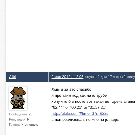
Albi
2 мая 2012 г. 12:05
, спустя 2 дня 17 часов 9 мин
Хмм и за это спасибо
я про тайм код как на ю трубе
хочу что б в посте вот такая вот хрень стан
"02:44" or "00:21" or "01:37:21"
http://ololo.com/#time=37m&22s
Сообщения:
23
в пхп реализовал, но мне на js надо.
Репутация:
N
Группа:
Кто попало