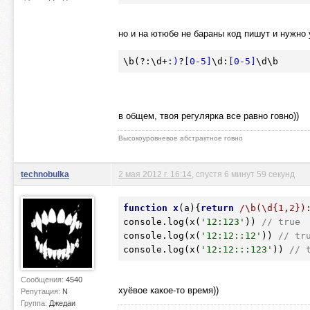
но и на ютюбе не бараны код пишут и нужно 
\
b
(?:\
d
+
:)
?
[0-5]
\
d
:
[0-5]
\
d
\
b
в общем, твоя регулярка все равно говно))
Высокоуровневое абстрактное говно
technobulka
2 мая 2012 г. 16:14
, спустя 6 минут 59 секунд
function
x
(a)
{
return
/\b(\d{1,2})
console.log(x(
'12:123'
)) 
// true
console.log(x(
'12:12::12'
)) 
// tr
console.log(x(
'12:12:::123'
)) 
// 
Сообщения:
4540
хуёвое какое-то время))
Репутация:
N
Группа:
Джедаи