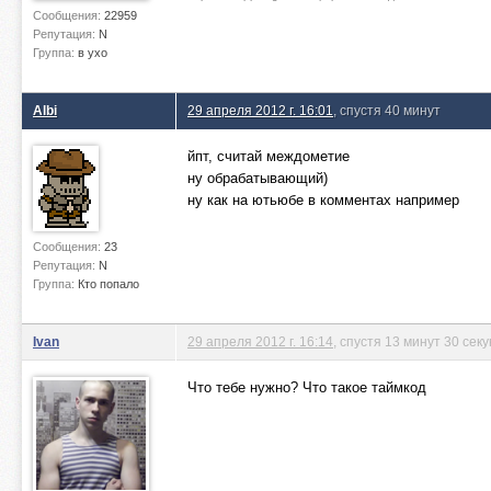
Сообщения:
22959
Репутация:
N
Группа:
в ухо
Albi
29 апреля 2012 г. 16:01
, спустя 40 минут
йпт, считай междометие
ну обрабатывающий)
ну как на ютьюбе в комментах например
Сообщения:
23
Репутация:
N
Группа:
Кто попало
Ivan
29 апреля 2012 г. 16:14
, спустя 13 минут 30 сек
Что тебе нужно? Что такое таймкод