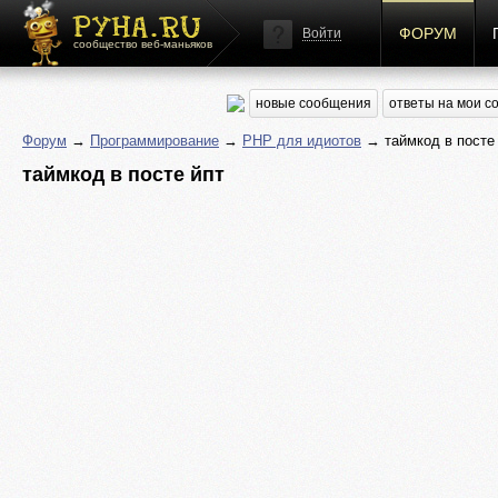
ФОРУМ
Войти
сообщество веб-маньяков
новые сообщения
ответы на мои 
Форум
→
Программирование
→
PHP для идиотов
→ таймкод в посте
таймкод в посте йпт