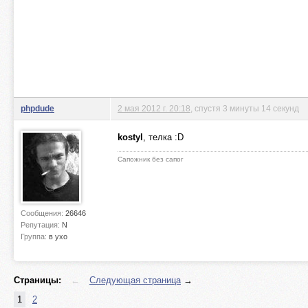
phpdude
2 мая 2012 г. 20:18
, спустя 3 минуты 14 секунд
kostyl
, телка :D
Сапожник без сапог
Сообщения:
26646
Репутация:
N
Группа:
в ухо
Страницы:
←
Следующая страница
→
1
2