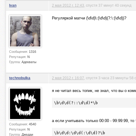
Ivan
2 мая 2012 г. 12:43
, спустя 37 минут 40 секунд
Регуляркой матчи (\d\d)\:(\d\d)(?:\:(\d\d))?
Сообщения:
1316
Репутация:
N
Группа:
Адекваты
technobulka
2 мая 2012 г. 16:07
, спустя 3 часа 23 минуты 58 
я не читал весь топик, не знал, что вы о ко
\b\d\d(?::\d\d)
*\
b
а если учитывать только 00:00 - 99:99:99, то 
Сообщения:
4540
Репутация:
N
\b\d\
d:
\d\d(:\d\d)?\b
Группа:
Джедаи