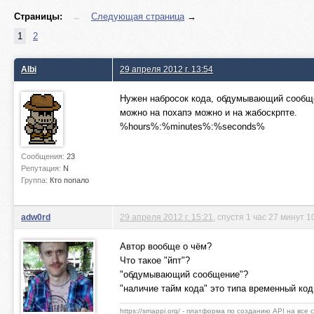
Страницы:
←
Следующая страница
→
1
2
Albi
29 апреля 2012 г. 13:54
Нужен набросок кода, обдумывающий сообще
можно на похапэ можно и на жабоскрпте.
%hours%:%minutes%:%seconds%
Сообщения:
23
Репутация:
N
Группа:
Кто попало
adw0rd
29 апреля 2012 г. 15:21
, спустя 1 час 27 минут 1
Автор вообще о чём?
Что такое "йпт"?
"обдумывающий сообщение"?
"наличие тайм кода" это типа временный код
https://smappi.org/ - платформа по созданию API на все