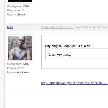
Сообщения:
4540
Репутация:
N
Группа:
Джедаи
Ivan
29 апреля 2012 г. 18:55
, спустя 20 минут 43 сек
ему видать надо хренька, а-ля
1 минуту назад
Сообщения:
1316
Репутация:
N
Группа:
Адекваты
http://studentivan.github.com/LocalizedDate.JS