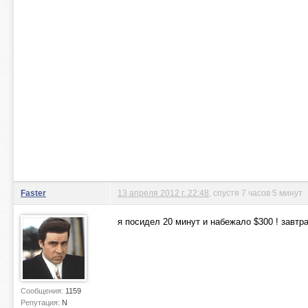
Faster
13 апреля 2012 г. 22:48
, спустя 7 часов 5 минут
я посидел 20 минут и набежало $300 ! завтр
Сообщения:
1159
Репутация:
N