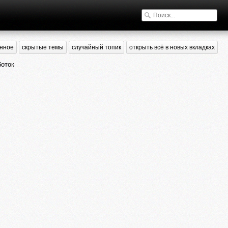
нное
скрытые темы
случайный топик
открыть всё в новых вкладках
боток