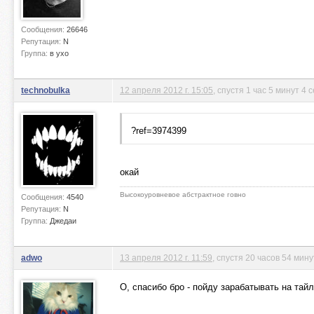
Сообщения:
26646
Репутация:
N
Группа:
в ухо
technobulka
12 апреля 2012 г. 15:05
, спустя 1 час 5 минут 4 
?ref=3974399
окай
Высокоуровневое абстрактное говно
Сообщения:
4540
Репутация:
N
Группа:
Джедаи
adwo
13 апреля 2012 г. 11:59
, спустя 20 часов 54 мин
О, спасибо бро - пойду зарабатывать на тай