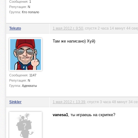
Сообщения:
1
Репутация:
N
Группа:
Кто попало
Tekuto
1 мая 2012 г. 9:50
, спустя 2 часа 14 минут 44 се
Там же написано) Хуй)
Сообщения:
1147
Репутация:
N
Группа:
Адекваты
Sinkler
1 мая 2012 г. 13:39
, спустя 3 часа 48 минут 34 с
vanesa1
, ты играешь на скрипке?