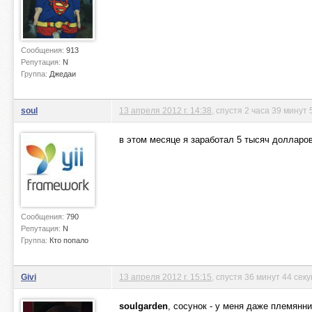
Сообщения:
913
Репутация:
N
Группа:
Джедаи
soul
13 апреля 2012 г. 14:38
, спустя 2 часа 39 минут 
в этом месяце я заработал 5 тысяч долларов
Сообщения:
790
Репутация:
N
Группа:
Кто попало
Givi
13 апреля 2012 г. 15:15
, спустя 36 минут 44 сек
soulgarden
, сосунок - у меня даже племянни