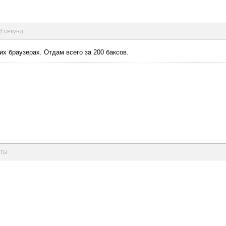
6 секунд
х браузерах. Отдам всего за 200 баксов.
уты