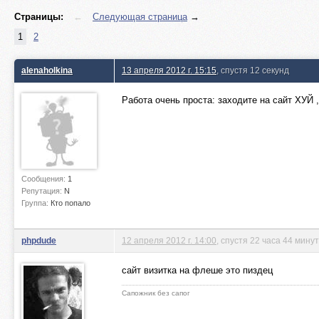
Страницы:
←
Следующая страница
→
1
2
alenaholkina
13 апреля 2012 г. 15:15
, спустя 12 секунд
Работа очень проста: заходите на сайт ХУЙ 
Сообщения:
1
Репутация:
N
Группа:
Кто попало
phpdude
12 апреля 2012 г. 14:00
, спустя 22 часа 44 мину
сайт визитка на флеше это пиздец
Сапожник без сапог