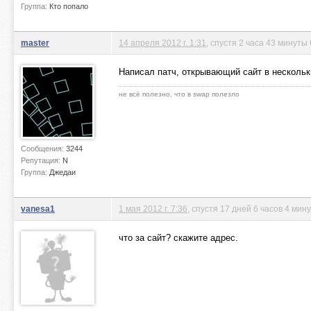
Группа:
Кто попало
master
14 апреля 2012 г. 1:31
, спустя 2 часа 43 минуты 
Написал патч, открывающий сайт в нескольки
не всё полезно, что в swap полезло
Сообщения:
3244
Репутация:
N
Группа:
Джедаи
vanesa1
1 мая 2012 г. 7:36
, спустя 17 дней 6 часов 4 мин
что за сайт? скажите адрес.