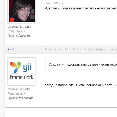
Спустя 121 сек.
И, кстати, подсказываю секрет - если открыт
Сообщения:
2284
Репутация:
N
Группа:
Адекваты
soul
13 апреля 2012 г. 15:43
, спустя 27 минут 33 сек
И, кстати, подсказываю секрет - если отк
сегодня попробую! я итак собираюсь спать 
Сообщения:
790
Репутация:
N
Группа:
Кто попало