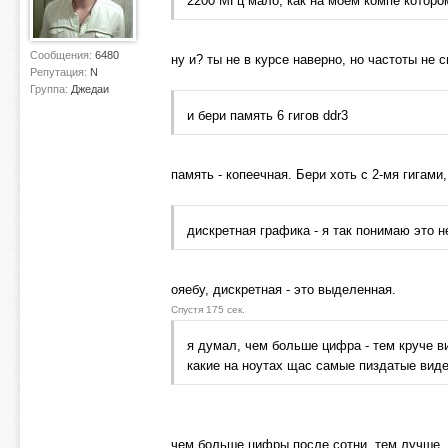
2200 МГц мало, как на моем компе которо
Сообщения:
6480
ну и? ты не в курсе наверно, но частоты не 
Репутация:
N
Группа:
Джедаи
и бери память 6 гигов ddr3
память - копеечная. Бери хоть с 2-мя гигами
дискретная графика - я так понимаю это 
ояебу, дискретная - это выделенная.
Спустя 175 сек.
я думал, чем больше цифра - тем круче в
какие на ноутах щас самые пиздатые виде
чем больше цифры после сотни, тем лучше. Т