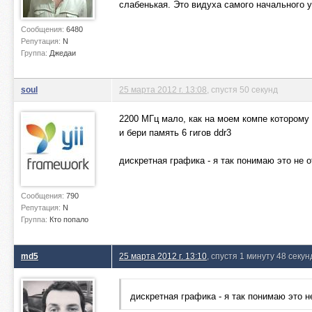
слабенькая. Это видуха самого начального у
Сообщения:
6480
Репутация:
N
Группа:
Джедаи
soul
25 марта 2012 г. 13:08
, спустя 50 секунд
2200 МГц мало, как на моем компе которому 
и бери память 6 гигов ddr3
дискретная графика - я так понимаю это не 
Сообщения:
790
Репутация:
N
Группа:
Кто попало
md5
25 марта 2012 г. 13:10
, спустя 1 минуту 48 секун
дискретная графика - я так понимаю это 