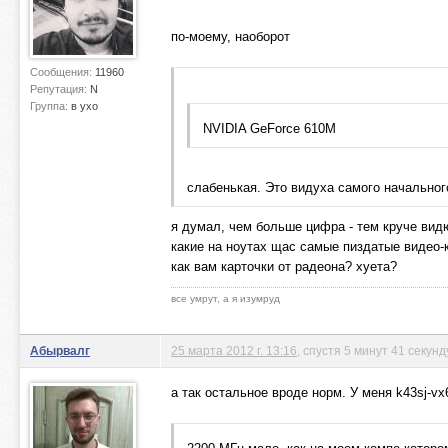
по-моему, наоборот
Сообщения:
11960
Репутация:
N
Группа:
в ухо
NVIDIA GeForce 610M
слабенькая. Это видуха самого начального
я думал, чем больше цифра - тем круче вид
какие на ноутах щас самые пиздатые видео-
как вам карточки от радеона? хуета?
все умрут, а я изумруд
Абырвалг
25 марта 2012 г. 13:16
, спустя 5 минут 41 секунд
а так остальное вроде норм. У меня k43sj-vx