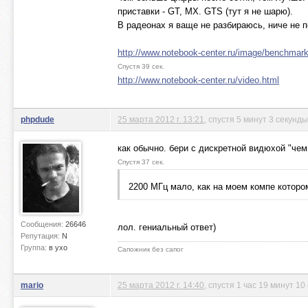
приставки - GT, MX. GTS (тут я не шарю).
В радеонах я ваще не разбираюсь, ниче не 
http://www.notebook-center.ru/image/benchmar
Спустя 39 сек.
http://www.notebook-center.ru/video.html
phpdude
25 марта 2012 г. 13:21
, спустя 5 минут 3 секунды
как обычно. бери с дискретной видюхой "чем
Спустя 37 сек.
2200 МГц мало, как на моем компе которо
Сообщения:
26646
лол. гениальный ответ)
Репутация:
N
Группа:
в ухо
Сапожник без сапог
mario
25 марта 2012 г. 14:40
, спустя 1 час 19 минут 10