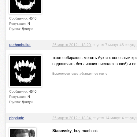
Сообщения:
4540
Репутация:
N
Группа:
Джедаи
technobulka
25 марта 2012 г. 18:20
, спустя 7 минут 46 секунд
тоже собираюсь менять бук и к основным кр
подключить без лишних писюлек в юсб) и есть
Высокоуровневое абстрактное говно
Сообщения:
4540
Репутация:
N
Группа:
Джедаи
phpdude
25 марта 2012 г. 18:34
, спустя 14 минут 4 секун
Stasovsky
, buy macbook