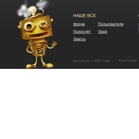
НАШЕ ВСЕ
Форум
Пользователи
Пыхослёт
Slack
Тикеты
(ц) пыха.ру / с 2007 года Total: 0.01