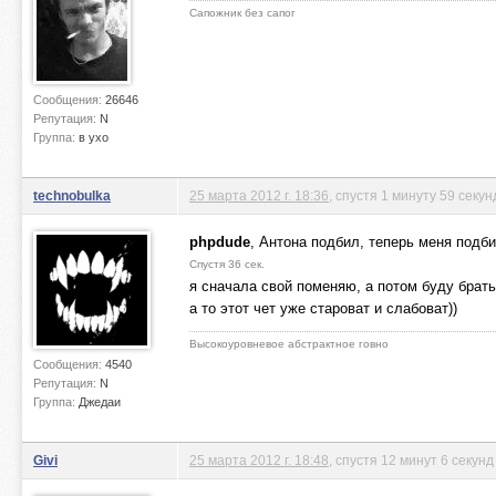
Сапожник без сапог
Сообщения:
26646
Репутация:
N
Группа:
в ухо
technobulka
25 марта 2012 г. 18:36
, спустя 1 минуту 59 секун
phpdude
, Антона подбил, теперь меня подб
Спустя 36 сек.
я сначала свой поменяю, а потом буду брать
а то этот чет уже староват и слабоват))
Высокоуровневое абстрактное говно
Сообщения:
4540
Репутация:
N
Группа:
Джедаи
Givi
25 марта 2012 г. 18:48
, спустя 12 минут 6 секунд