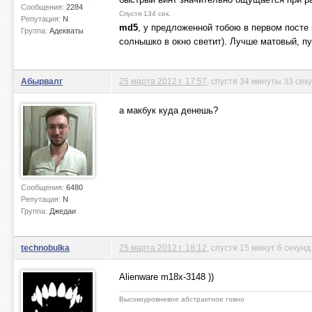
Сообщения:
2284
Спустя 134 сек.
Репутация:
N
md5
, у предложенной тобою в первом посте
Группа:
Адекваты
солнышко в окно светит). Лучше матовый, пу
Абырвалг
25 марта 2012 г. 17:57
, спустя 34 минуты 33 сек
а макбук куда денешь?
Сообщения:
6480
Репутация:
N
Группа:
Джедаи
technobulka
25 марта 2012 г. 18:12
, спустя 15 минут 6 секунд
Alienware m18x-3148 ))
Высокоуровневое абстрактное говно