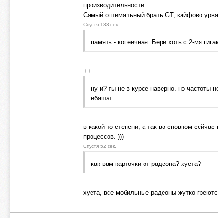
производительности.
Самый оптимальный брать GT, кайфово урв
Спустя 133 сек.
память - копеечная. Бери хоть с 2-мя гиг
++
ну и? ты не в курсе наверно, но частоты 
ебашат.
в какой то степени, а так во сновном сейчас
процессов. )))
Спустя 52 сек.
как вам карточки от радеона? хуета?
хуета, все мобильные радеоны жутко греютс