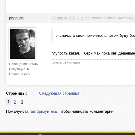
phpdude
25 марта 2012 г. 18:55
, спустя 6 минут 44 секун
я сначала свой поменяю, а потом буду бра
глупость какая… бери мак пока они дешевые.
Сапожник без сапог
Сообщения:
26646
Репутация:
N
Группа:
в ухо
Страницы:
←
Следующая страница
→
1
2
3
Пожалуйста,
авторизуйтесь
, чтобы написать комментарий!