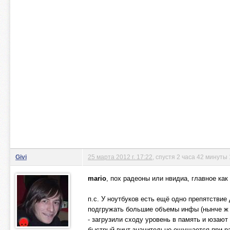
Givi
25 марта 2012 г. 17:22
, спустя 2 часа 42 минуты
mario
, пох радеоны или нвидиа, главное как
п.с. У ноутбуков есть ещё одно препятствие 
подгружать большие объемы инфы (нынче ж и
- загрузили сходу уровень в память и юзают 
быстрый винт значительно ощущается при р