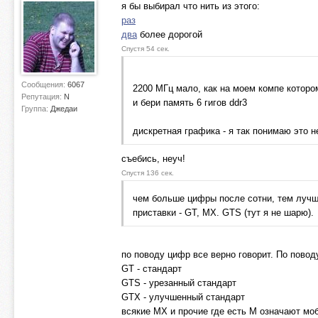
я бы выбирал что нить из этого:
раз
два
более дорогой
Спустя 54 сек.
Сообщения:
6067
2200 МГц мало, как на моем компе которо
Репутация:
N
и бери память 6 гигов ddr3
Группа:
Джедаи
дискретная графика - я так понимаю это 
съебись, неуч!
Спустя 136 сек.
чем больше цифры после сотни, тем лучше.
приставки - GT, MX. GTS (тут я не шарю).
по поводу цифр все верно говорит. По повод
GT - стандарт
GTS - урезанный стандарт
GTX - улучшенный стандарт
всякие MX и прочие где есть M означают моб