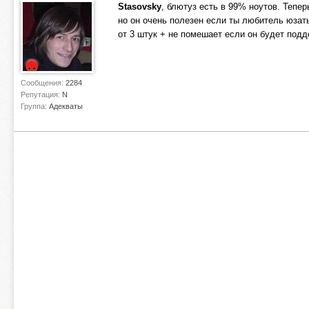
Stasovsky
, блютуз есть в 99% ноутов. Тепер
но он очень полезен если ты любитель юзат
от 3 штук + не помешает если он будет подд
Сообщения:
2284
Репутация:
N
Группа:
Адекваты