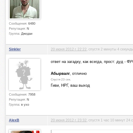
Сообщения:
6480
Репутация:
N
Группа:
Джедаи
Sinkler
20 июня 2012 г. 22:22
, спустя 2 минуты 4 секунд
ответ на загадку, как всегда, прост: дуд -
Абырвалг
, отлично
Спустя 23 сек.
Гиви, НРГ, ваш выход
Сообщения:
7958
Репутация:
N
Группа:
в ухо
AlexB
20 июня 2012 г. 23:32
, спустя 1 час 10 минут 24