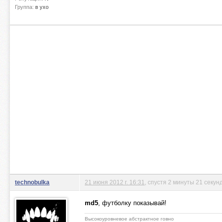
Группа:
в ухо
technobulka
21 июня 2012 г. 16:31
, спустя 2 минуты 21 секун
md5
, футболку показывай!
Высокоуровневое абстрактное говно