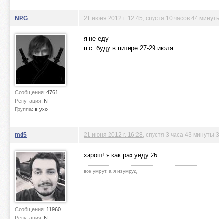
NRG
21 июня 2012 г. 12:45
, спустя 10 часов 44 минут
я не еду.
п.с. буду в питере 27-29 июля
Сообщения:
4761
Репутация:
N
Группа:
в ухо
md5
21 июня 2012 г. 16:28
, спустя 3 часа 43 минуты 
харош! я как раз уеду 26
все умрут, а я изумруд
Сообщения:
11960
Репутация:
N