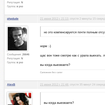
Репутация:
N
Группа:
в ухо
phpdude
21 июня 2012 г. 21:13
, спустя 2 минуты 15 секун
но это компенсируется почти полным отсу
норм :-)
Сообщения:
26646
щас вон тоже смотрю как с урала выехать. л
Репутация:
N
Группа:
в ухо
вы когда выезжаете?
Сапожник без сапог
AlexB
21 июня 2012 г. 21:48
, спустя 35 минут 24 секун
вы когда выезжаете?