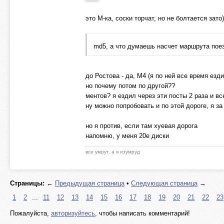
это М-ка, соски торчат, но не болтается зато)
md5, а что думаешь насчет маршрута пое
до Ростова - да, М4 (я по ней все время езди
но почему потом по другой??
ментов? я ездил через эти посты 2 раза и вс
ну можно попробовать и по этой дороге, я з
но я против, если там хуевая дорога
напомню, у меня 20е диски
все умрут, а я изумруд
Страницы:
←
Предыдущая страница
•
Следующая страница
→
1
2
...
11
12
13
14
15
16
17
18
19
20
21
22
23
Пожалуйста,
авторизуйтесь
, чтобы написать комментарий!