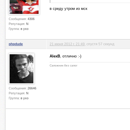
в среду утром из мск
Сообщения:
4306
Репутация:
N
Группа:
в ухо
phpdude
21 июня 2012 г. 21:49
, спустя 57 секунд
AlexB
, отлично :-)
Сапожник без сапог
Сообщения:
26646
Репутация:
N
Группа:
в ухо