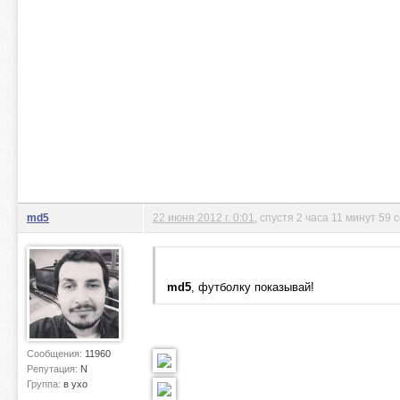
md5
22 июня 2012 г. 0:01
, спустя 2 часа 11 минут 59 
md5
, футболку показывай!
Сообщения:
11960
Репутация:
N
Группа:
в ухо