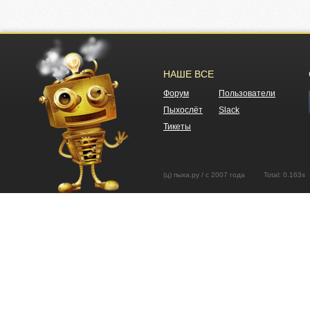
НАШЕ ВСЕ
Форум
Пользователи
Пыхослёт
Slack
Тикеты
(ц) пыха.ру / с 2007 года Total: 0.16