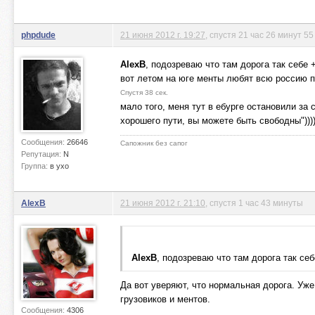
phpdude
21 июня 2012 г. 19:27
, спустя 21 час 26 минут 55
AlexB
, подозреваю что там дорога так себе 
вот летом на юге менты любят всю россию п
Спустя 38 сек.
мало того, меня тут в ебурге остановили за 
хорошего пути, вы можете быть свободны")))))
Сообщения:
26646
Сапожник без сапог
Репутация:
N
Группа:
в ухо
AlexB
21 июня 2012 г. 21:10
, спустя 1 час 43 минуты
AlexB
, подозреваю что там дорога так себ
Да вот уверяют, что нормальная дорога. Уже
грузовиков и ментов.
Сообщения:
4306