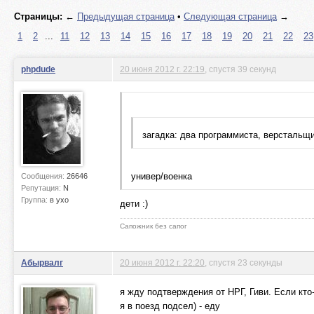
Страницы:
←
Предыдущая страница
•
Следующая страница
→
1
2
...
11
12
13
14
15
16
17
18
19
20
21
22
23
phpdude
20 июня 2012 г. 22:19
, спустя 39 секунд
загадка: два программиста, верстальщ
универ/военка
Сообщения:
26646
Репутация:
N
Группа:
в ухо
дети :)
Сапожник без сапог
Абырвалг
20 июня 2012 г. 22:20
, спустя 23 секунды
я жду подтверждения от НРГ, Гиви. Если кто-
я в поезд подсел) - еду