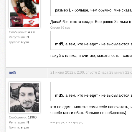
размер L - больше, чем обычно, мне сказа
Давай без текста сзади. Все равно 3 эльки (
Спустя 79 сек.
Сообщения:
4306
Репутация:
N
Группа:
в ухо
md5
, а тем, кто не едет - не высылаются 
нахуй с пляжа, я считаю, макеты есть - сами
md5
21 июня 2012 г. 2:00
, спустя 2 часа 28 минут 22
md5
, а тем, кто не едет - не высылаются 
кто не едет - можете сами себе напечатать,
я себе мозги ебать больше не собираюсь)
Сообщения:
11960
Репутация:
N
все умрут, а я изумруд
Группа:
в ухо