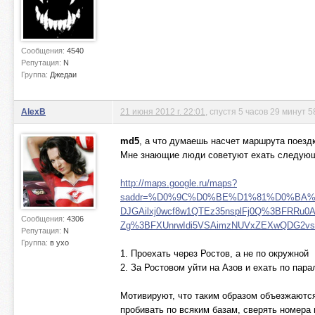
Сообщения:
4540
Репутация:
N
Группа:
Джедаи
AlexB
21 июня 2012 г. 22:01
, спустя 5 часов 29 минут 5
md5
, а что думаешь насчет маршрута поезд
Мне знающие люди советуют ехать следую
http://maps.google.ru/maps?
saddr=%D0%9C%D0%BE%D1%81%D0%BA%D0%B2
DJGAilxj0wcf8w1QTEz35nsplFj0Q%3BFRRu0
Сообщения:
4306
Zg%3BFXUnrwIdi5VSAimzNUVxZEXwQDG2vsR
Репутация:
N
Группа:
в ухо
1. Проехать через Ростов, а не по окружной
2. За Ростовом уйти на Азов и ехать по пар
Мотивируют, что таким образом объезжаются
пробивать по всяким базам, сверять номера 