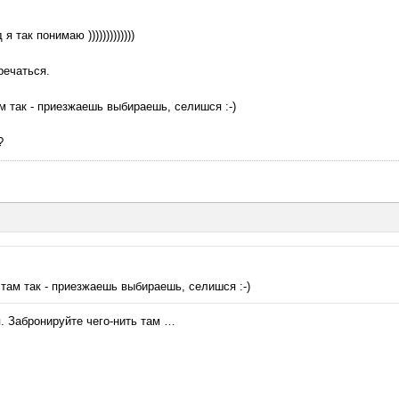
 так понимаю )))))))))))))
речаться.
ам так - приезжаешь выбираешь, селишся :-)
?
 там так - приезжаешь выбираешь, селишся :-)
. Забронируйте чего-нить там …