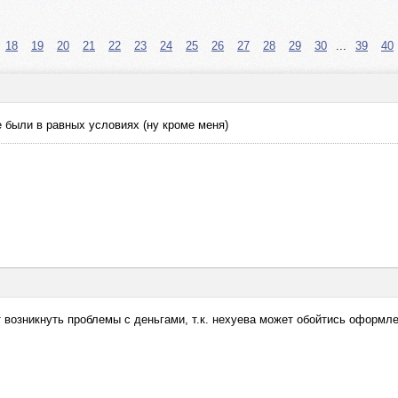
18
19
20
21
22
23
24
25
26
27
28
29
30
...
39
40
 были в равных условиях (ну кроме меня)
т возникнуть проблемы с деньгами, т.к. нехуева может обойтись оформле