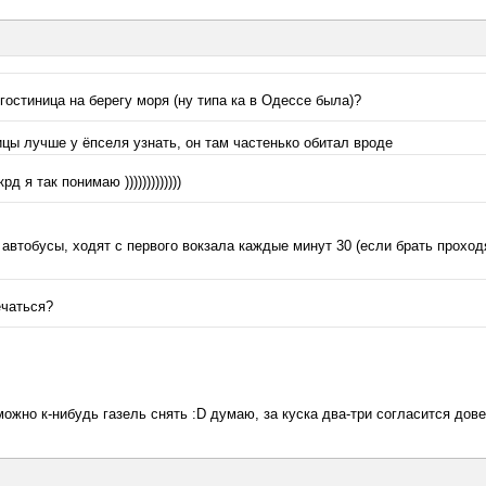
гостиница на берегу моря (ну типа ка в Одессе была)?
ницы лучше у ёпселя узнать, он там частенько обитал вроде
 я так понимаю )))))))))))))
о автобусы, ходят с первого вокзала каждые минут 30 (если брать прохо
ечаться?
можно к-нибудь газель снять :D думаю, за куска два-три согласится дове