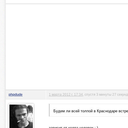
phpdude
1 марта 2012 г. 17:34
, спустя 3 минуты 27 секунд
Будем ли всей толпой в Краснодаре встр
зависит от колва человек :-)