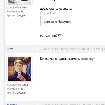
Сообщения:
510
добавила голосовалку
Репутация:
N
Спустя 69 сек.
Группа:
Джедаи
особенно Чифу)))))
вот схуяли???
Troy
1 марта 2012 г. 15:56
, спустя 5 минут 23 секунды
Конец июня, сдам экзамены наконец)
Сообщения:
2532
Репутация:
N
Группа:
Джедаи
master
1 марта 2012 г. 16:46
, спустя 50 минут 31 секунд