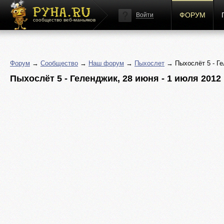
ФОРУМ
Войти
сообщество веб-маньяков
Форум
→
Сообщество
→
Наш форум
→
Пыхослет
→ Пыхослёт 5 - Ге
Пыхослёт 5 - Геленджик, 28 июня - 1 июля 2012