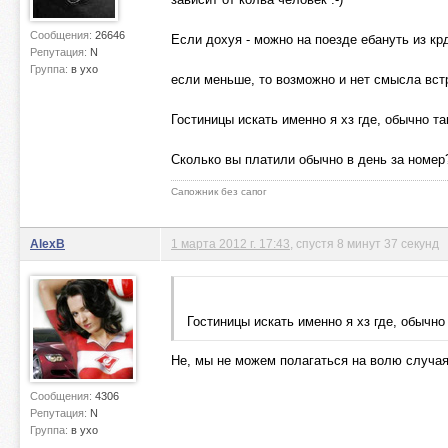
Сообщения:
26646
Если дохуя - можно на поезде ебануть из крд я
Репутация:
N
Группа:
в ухо
если меньше, то возможно и нет смысла вст
Гостиницы искать именно я хз где, обычно т
Сколько вы платили обычно в день за номер
Сапожник без сапог
AlexB
1 марта 2012 г. 17:43
, спустя 8 минут 37 секунд
Гостиницы искать именно я хз где, обычно
Не, мы не можем полагаться на волю случая
Сообщения:
4306
Репутация:
N
Группа:
в ухо