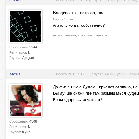
Владивосток, острова, лол.
Спустя 36 сек.
А это… когда, собственно?
не всё полезно, что в swap полезло
Сообщения:
3244
Репутация:
N
Группа:
Джедаи
AlexB
1 марта 2012 г. 17:31
, спустя 44 минуты 22 секу
Да фиг с ним с Дудом - приедет отлично, не п
Вы лучше скажи где там размещаться будем.
Краснодаре встречаться?
Сообщения:
4306
Репутация:
N
Группа:
в ухо