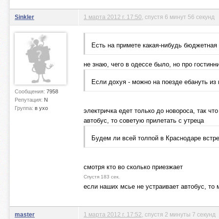
Sinkler
1 марта 2012 г. 17:50
, спустя 6 минут 56 секунд
Есть на примете какая-нибудь бюджетная 
не знаю, чего в одессе было, но про гостин
Если дохуя - можно на поезде ебануть из крд
Сообщения:
7958
Репутация:
N
Группа:
в ухо
электричка едет только до новороса, так чт
автобус, то советую прилетать с утреца
Будем ли всей толпой в Краснодаре встр
смотря кто во сколько приезжает
Спустя 183 сек.
если наших мсье не устраивает автобус, то 
master
1 марта 2012 г. 17:52
, спустя 2 минуты 7 секунд