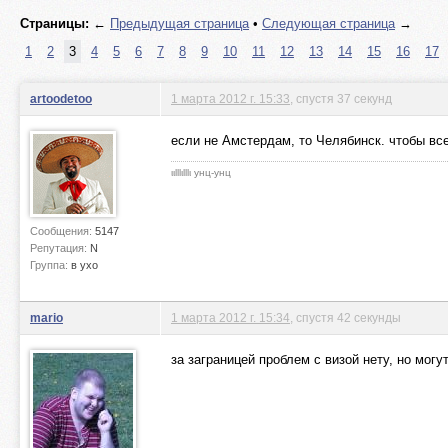
Страницы:
←
Предыдущая страница
•
Следующая страница
→
1
2
3
4
5
6
7
8
9
10
11
12
13
14
15
16
17
artoodetoo
1 марта 2012 г. 15:33
, спустя 37 секунд
если не Амстердам, то Челябинск. чтобы все
ιιlllιlllι унц-унц
Сообщения:
5147
Репутация:
N
Группа:
в ухо
mario
1 марта 2012 г. 15:34
, спустя 42 секунды
за заграницей проблем с визой нету, но могу