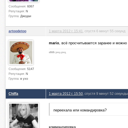
Сообщения:
6067
Репутация:
N
Группа:
Джедаи
artoodetoo
1 марта 2012 г. 15:41
, спустя 6 минут 55 секунд
mario
, всё просчитывается заранее и можно
ιιlllιlllι унц-унц
Сообщения:
5147
Репутация:
N
Группа:
в ухо
Chiffa
1 марта 2012 г. 15:50
, спустя 9 минут 52 секунды
переехала или командировка?
коммандировка.