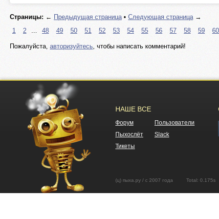
Страницы:
←
Предыдущая страница
•
Следующая страница
→
1
2
...
48
49
50
51
52
53
54
55
56
57
58
59
60
Пожалуйста,
авторизуйтесь
, чтобы написать комментарий!
НАШЕ ВСЕ
Форум
Пользователи
Пыхослёт
Slack
Тикеты
(ц) пыха.ру / с 2007 года Total: 0.17