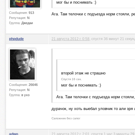
мог бы и поснимать :)
Сообщения:
913
Ага. Там телочки с подъезда норм стояли, 
Репутация:
N
Группа:
Джедаи
phpdude
21 августа 2012 г. 0:58
, спустя 36 минут 21 секун
второй этаж не страшно
Спустя 16 сек.
Сообщения:
26646
мог бы и поснимать :)
Репутация:
N
Группа:
в ухо
Ага. Там телочки с подъезда норм стояли
дурачок, ну хоть выебал уловчик то али зря
Сапожник без сапог
adwo
21 августа 2012 г. 2:01
, спустя 1 час 3 минуты 29