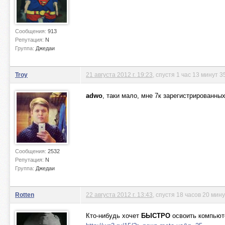
Сообщения:
913
Репутация:
N
Группа:
Джедаи
Troy
21 августа 2012 г. 19:23
, спустя 1 час 13 минут 3
adwo
, таки мало, мне 7к зарегистрированны
Сообщения:
2532
Репутация:
N
Группа:
Джедаи
Rotten
22 августа 2012 г. 13:43
, спустя 18 часов 20 мин
Кто-нибудь хочет
БЫСТРО
освоить компьют