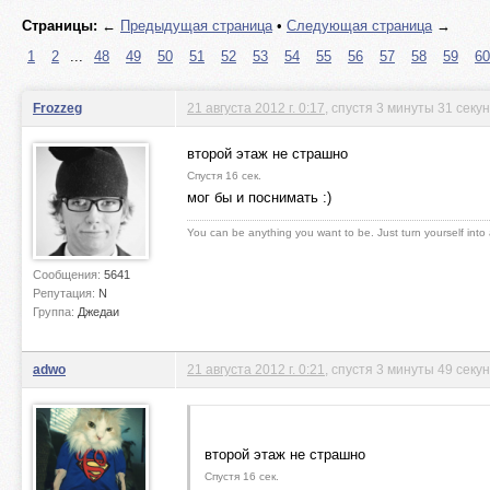
Страницы:
←
Предыдущая страница
•
Следующая страница
→
1
2
...
48
49
50
51
52
53
54
55
56
57
58
59
60
Frozzeg
21 августа 2012 г. 0:17
, спустя 3 минуты 31 секу
второй этаж не страшно
Спустя 16 сек.
мог бы и поснимать :)
You can be anything you want to be. Just turn yourself into
Сообщения:
5641
Репутация:
N
Группа:
Джедаи
adwo
21 августа 2012 г. 0:21
, спустя 3 минуты 49 секу
второй этаж не страшно
Спустя 16 сек.