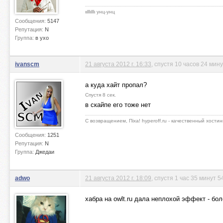
ιιlllιlllι унц-унц
Сообщения:
5147
Репутация:
N
Группа:
в ухо
ivanscm
21 августа 2012 г. 16:33
, спустя 10 часов 24 мин
а куда хайт пропал?
Спустя 8 сек.
в скайпе его тоже нет
С возвращением, Пiха! hyperoff.ru - качественный хостин
Сообщения:
1251
Репутация:
N
Группа:
Джедаи
adwo
21 августа 2012 г. 18:09
, спустя 1 час 35 минут 
хабра на owlt.ru дала неплохой эффект - бо