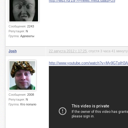
http://wq3.ru/15/?r=news.meta.ua&p=25
Сообщения:
2243
Репутация:
N
Группа:
Адекваты
Josh
22 августа 2012 г. 17:25
, спустя 3 часа 41 минуту
http://www.youtube.com/watch?v=My9GTplH3A
Сообщения:
2008
Репутация:
N
Группа:
Кто попало