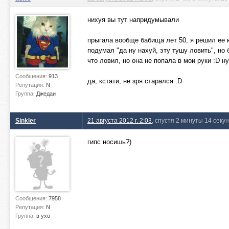
нихуя вы тут напридумывали
прыгала вообще бабища лет 50, я решил ее к
подумал "да ну нахуй, эту тушу ловить", но 
что ловил, но она не попала в мои руки :D н
Сообщения:
913
да, кстати, не зря старался :D
Репутация:
N
Группа:
Джедаи
Sinkler
21 августа 2012 г. 2:03
, спустя 2 минуты 14 секу
гипс носишь?)
Сообщения:
7958
Репутация:
N
Группа:
в ухо