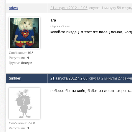
adwo
21 августа 2012 г. 2:05
, спустя 1 минуту 59 секун
ага
Спустя 29 сек.
какой-то пиздец. я этот же палец ломал, ког
Сообщения:
913
Репутация:
N
Группа:
Джедаи
Sinkler
21 августа 2012 г. 2:08
, спустя 2 минуты 27 секу
поберег бы ты себя, бабок он ловит второэт
Сообщения:
7958
Репутация:
N