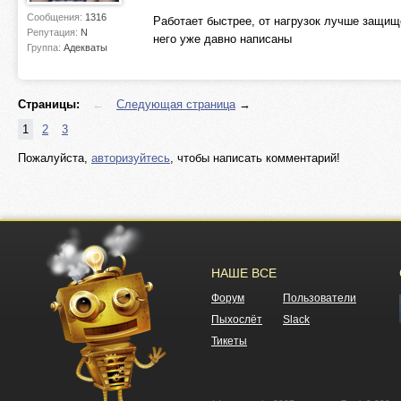
Сообщения:
1316
Работает быстрее, от нагрузок лучше защищ
Репутация:
N
него уже давно написаны
Группа:
Адекваты
Страницы:
←
Следующая страница
→
1
2
3
Пожалуйста,
авторизуйтесь
, чтобы написать комментарий!
НАШЕ ВСЕ
Форум
Пользователи
Пыхослёт
Slack
Тикеты