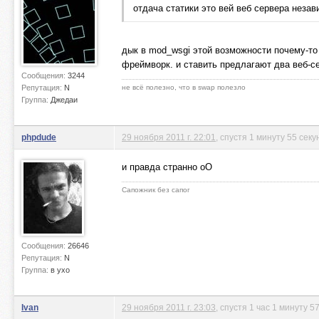
отдача статики это вей веб сервера неза
дык в mod_wsgi этой возможности почему-то н
фреймворк. и ставить предлагают два веб-се
Сообщения:
3244
Репутация:
N
не всё полезно, что в swap полезло
Группа:
Джедаи
phpdude
29 ноября 2011 г. 22:01
, спустя 1 минуту 55 секу
и правда странно oO
Сапожник без сапог
Сообщения:
26646
Репутация:
N
Группа:
в ухо
Ivan
29 ноября 2011 г. 23:03
, спустя 1 час 1 минуту 5