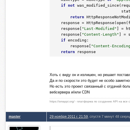
if
not
 was_modified_since(req
                              statobj.st_mtime, statobj.st_size):

return
 HttpResponseNotModi
    response = HttpResponse(open
    response[
"Last-Modified"
] = ht
    response[
"Content-Length"
] = s
if
 encoding:

        response[
"Content-Encodin
return
Хоть с виду он и излишен, но решает поста
Да и по скорости это будет не особо заметно
Но есть это проект связанный с отдачей боль
вебсервера и/или CDN
https://smappi.org/ - платформа по созданию API на все
master
29 ноября 2011 г. 21:59
, спустя 7 минут 48 секун