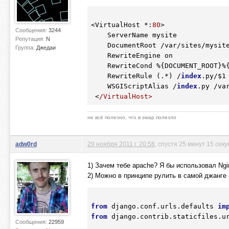
<VirtualHost 
*:
80
>

Сообщения:
3244
    ServerName mysite

Репутация:
N
    DocumentRoot /var/sites/mysite/public

Группа:
Джедаи
    RewriteEngine on

    RewriteCond 
%{DOCUMENT_ROOT}
%
    RewriteRule (.
*)
 /
index
.py/
$1
    WSGIScriptAlias /
index
.py /var
 <
/VirtualHost>
не всё полезно, что в swap полезло
adw0rd
29 ноября 2011 г. 20:58
, спустя 25 минут 15 секу
1) Зачем тебе apache? Я бы использовал Ngi
2) Можно в принципе рулить в самой джанге (u
from
 django.conf.urls.defaults 
im
from
 django.contrib.staticfiles.u
Сообщения:
22959