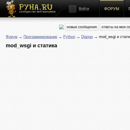
ФОРУМ
Войти
сообщество веб-маньяков
новые сообщения
ответы на мои 
Форум
→
Программирование
→
Python
→
Django
→ mod_wsgi и стати
mod_wsgi и статика