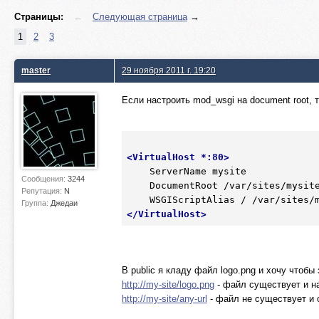
Страницы:
←
Следующая страница
→
1
2
3
master
29 ноября 2011 г. 19:20
Если настроить mod_wsgi на document root, 
<
VirtualHost
 *
:80
>
    ServerName mysite

Сообщения:
3244
    DocumentRoot /var/sites/mysite/public

Репутация:
N
Группа:
Джедаи
</
VirtualHost
>
В public я кладу файл logo.png и хочу что
http://my-site/logo.png
- файл существует и н
http://my-site/any-url
- файл не существует и 