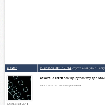
master
29 ноября 2011 г. 21:44
, спустя 4 минуты 13 сек
adw0rd
, а какой вообще python-way для этой
не всё полезно, что в swap полезло
Сообщения:
3244