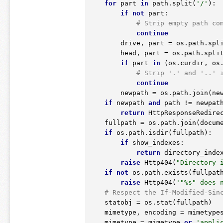
for
 part 
in
 path.split(
'/'
):

if
not
 part:

# Strip empty path co
continue
        drive, part = os.path.splitdrive(part)

        head, part = os.path.split(part)

if
 part 
in
 (os.curdir, os.
# Strip '.' and '..' 
continue
        newpath = os.path.join
if
 newpath 
and
 path != newpath
return
 HttpResponseRedirec
    fullpath = os.path.join(document_root, newpath)

if
 os.path.isdir(fullpath):

if
 show_indexes:

return
 directory_index
raise
 Http404(
"Directory 
if
not
 os.path.exists(fullpath
raise
 Http404(
'"%s" does 
# Respect the If-Modified-Sin
    statobj = os.stat(fullpath)

    mimetype, encoding = mimetypes.guess_type(fullpath)

    mimetype = mimetype 
or
'appli