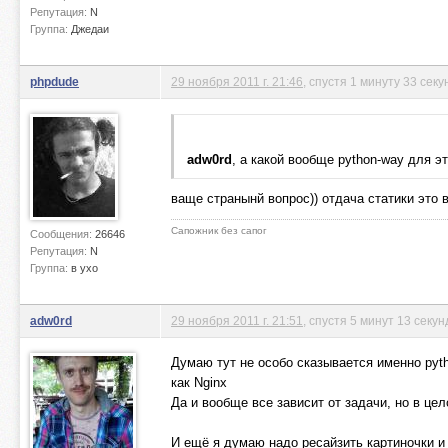
Репутация:
N
Группа:
Джедаи
phpdude
29 ноября 2011 г. 21:46
, спустя 1 минуту 33 сек
adw0rd
, а какой вообще python-way для э
ваще странынй вопрос)) отдача статики это 
Сапожник без сапог
Сообщения:
26646
Репутация:
N
Группа:
в ухо
adw0rd
29 ноября 2011 г. 21:51
, спустя 5 минут 13 секун
Думаю тут не особо сказывается именно pyth
как Nginx
Да и вообще все зависит от задачи, но в це
И ещё я думаю надо ресайзить картиночки и т