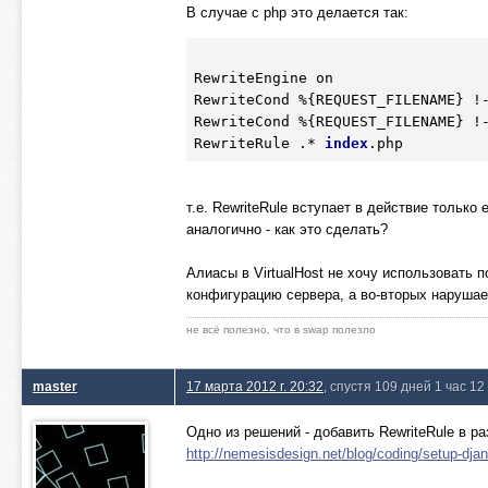
В случае с php это делается так:
RewriteEngine on

RewriteCond 
%{REQUEST_FILENAME}
 !-
RewriteCond 
%{REQUEST_FILENAME}
 !-
RewriteRule .* 
index
т.е. RewriteRule вступает в действие только
аналогично - как это сделать?
Алиасы в VirtualHost не хочу использовать
конфигурацию сервера, а во-вторых нарушае
не всё полезно, что в swap полезло
master
17 марта 2012 г. 20:32
, спустя 109 дней 1 час 12
Одно из решений - добавить RewriteRule в ра
http://nemesisdesign.net/blog/coding/setup-dja