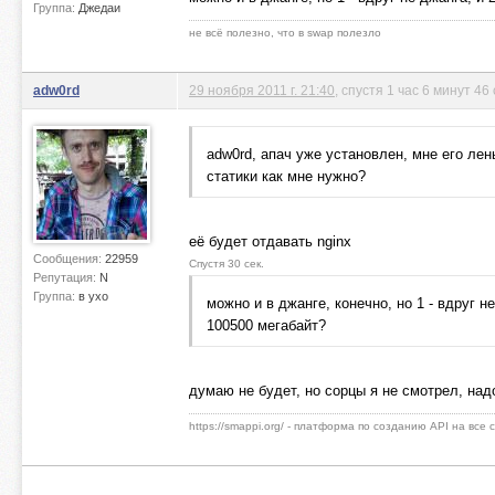
Группа:
Джедаи
не всё полезно, что в swap полезло
adw0rd
29 ноября 2011 г. 21:40
, спустя 1 час 6 минут 46
adw0rd, апач уже установлен, мне его лен
статики как мне нужно?
её будет отдавать nginx
Сообщения:
22959
Спустя 30 сек.
Репутация:
N
Группа:
в ухо
можно и в джанге, конечно, но 1 - вдруг 
100500 мегабайт?
думаю не будет, но сорцы я не смотрел, на
https://smappi.org/ - платформа по созданию API на все