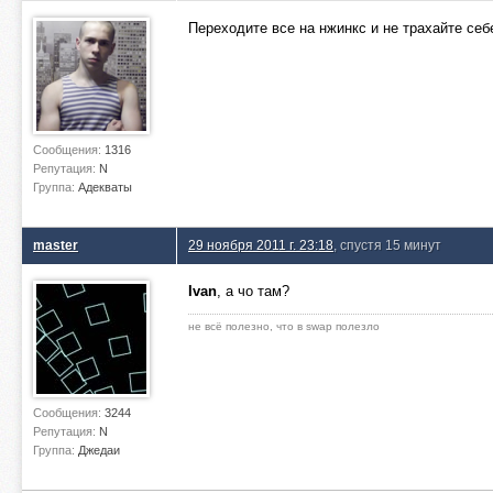
Переходите все на нжинкс и не трахайте себ
Сообщения:
1316
Репутация:
N
Группа:
Адекваты
master
29 ноября 2011 г. 23:18
, спустя 15 минут
Ivan
, а чо там?
не всё полезно, что в swap полезло
Сообщения:
3244
Репутация:
N
Группа:
Джедаи