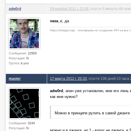
adw0rd
29 ноября 2011 г. 21:06
, спустя 3 минуты 48 сек
vasa_c
, да
https://smappi.org/ - платформа по созданию API на все
Сообщения:
22959
Репутация:
N
Группа:
в ухо
master
17 марта 2012 г. 20:33
, спустя 108 дней 23 часа
adw0rd
, апач уже установлен, мне его лень 
как мне нужно?
Можно в принципе рулить в самой джанге (
Сообщения:
3244
Репутация:
N
можно и в джанге, но 1 - вдруг не джанга, 