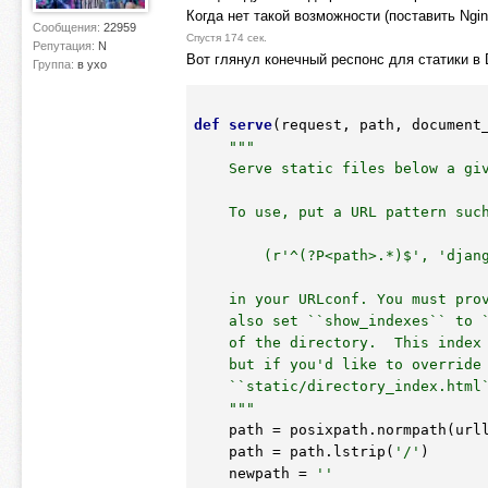
Когда нет такой возможности (поставить Ngin
Сообщения:
22959
Спустя 174 сек.
Репутация:
N
Вот глянул конечный респонс для статики в Dj
Группа:
в ухо
def
serve
(request, path, document
"""

    Serve static files below a given point in the directory structure.

    To use, put a URL pattern such as::

        (r'^(?P<path>.*)$', 'django.views.static.serve', {'document_root' : '/path/to/my/files/'})

    in your URLconf. You must provide the ``document_root`` param. You may

    also set ``show_indexes`` to ``True`` if you'd like to serve a basic index

    of the directory.  This index view will use the template hardcoded below,

    but if you'd like to override it, you can create a template called

    ``static/directory_index.html``.

    """
    path = posixpath.normpath(urllib.unquote(path))

    path = path.lstrip(
'/'
)

    newpath = 
''