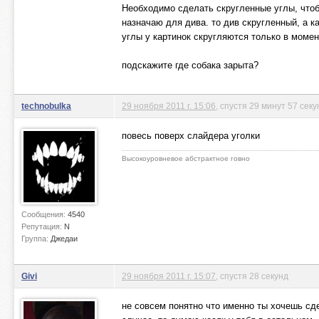
Необходимо сделать скругленные углы, чтобы
назначаю для дива. то див скругленный, а к
углы у картинок скругляются только в моме
подскажите где собака зарыта?
technobulka
29 ноября 2011 г. 15:06
, спустя 29 минут 57 секу
повесь поверх слайдера уголки
Высокоуровневое абстрактное говно
Сообщения:
4540
Репутация:
N
Группа:
Джедаи
Givi
29 ноября 2011 г. 15:07
, спустя 28 секунд
не совсем понятно что именно ты хочешь сд