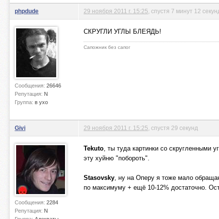
phpdude
29 ноября 2011 г. 15:25
, спустя 7 минут 12 секун
СКРУГЛИ УГЛЫ БЛЕЯДЬ!
Сапожник без сапог
Сообщения:
26646
Репутация:
N
Группа:
в ухо
Givi
29 ноября 2011 г. 15:25
, спустя 29 секунд
Tekuto
, ты туда картинки со скругленными у
эту хуйню "побороть".
Stasovsky
, ну на Оперу я тоже мало обращ
по максимуму + ещё 10-12% достаточно. Оста
Сообщения:
2284
Репутация:
N