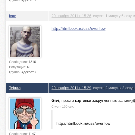
Группа:
Адекваты
Ivan
29 ноября 2011 г. 15:26
, спустя 1 минуту 5 секун
http://htmlbook.ru/css/overflow
Сообщения:
1316
Репутация:
N
Группа:
Адекваты
Tekuto
29 ноября 2011 г. 15:29
, спустя 2 минуты 3 секу
Givi
, просто картинки закругленные залили)))
Спустя 100 сек.
http://htmlbook.ru/css/overflow
Сообщения:
1147