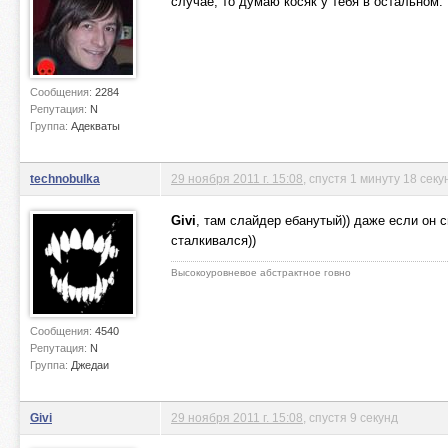
случае, то думаю косяк у тебя в остальном. 
Сообщения:
2284
Репутация:
N
Группа:
Адекваты
technobulka
29 ноября 2011 г. 15:08
, спустя 1 минуту 18 секу
Givi
, там слайдер ебанутый)) даже если он 
сталкивался))
Высокоуровневое абстрактное говно
Сообщения:
4540
Репутация:
N
Группа:
Джедаи
Givi
29 ноября 2011 г. 15:08
, спустя 9 секунд