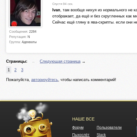
Спустя 94 сек.
Ivan
, там вообще нихуя из нормального не к
отображает, да ещё и без скругленных как м
Сейчас ещё гляну в ява-скрипты. если они н
Сообщения:
2284
Репутация:
N
Группа:
Адекваты
Страницы:
←
Следующая страница
→
1
2
3
Пожалуйста,
авторизуйтесь
, чтобы написать комментарий!
НАШЕ ВСЕ
Форум
Пользователи
Пыхослёт
Slack