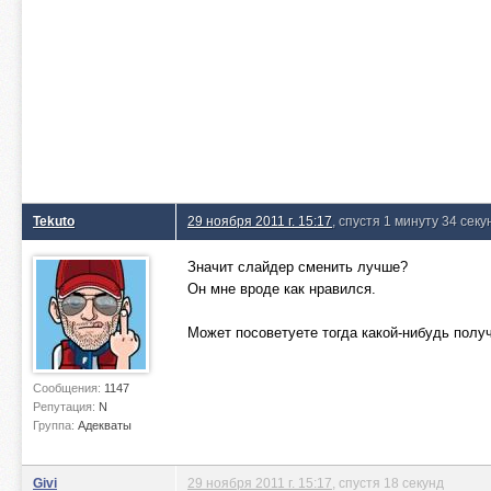
Tekuto
29 ноября 2011 г. 15:17
, спустя 1 минуту 34 сек
Значит слайдер сменить лучше?
Он мне вроде как нравился.
Может посоветуете тогда какой-нибудь полу
Сообщения:
1147
Репутация:
N
Группа:
Адекваты
Givi
29 ноября 2011 г. 15:17
, спустя 18 секунд