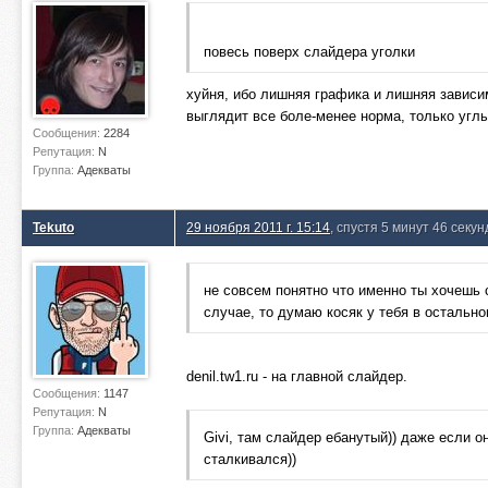
повесь поверх слайдера уголки
хуйня, ибо лишняя графика и лишняя зависи
выглядит все боле-менее норма, только углы
Сообщения:
2284
Репутация:
N
Группа:
Адекваты
Tekuto
29 ноября 2011 г. 15:14
, спустя 5 минут 46 секун
не совсем понятно что именно ты хочешь 
случае, то думаю косяк у тебя в остально
denil.tw1.ru - на главной слайдер.
Сообщения:
1147
Репутация:
N
Группа:
Адекваты
Givi, там слайдер ебанутый)) даже если о
сталкивался))