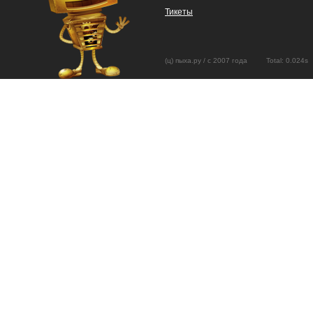
Тикеты
(ц) пыха.ру / с 2007 года Total: 0.02