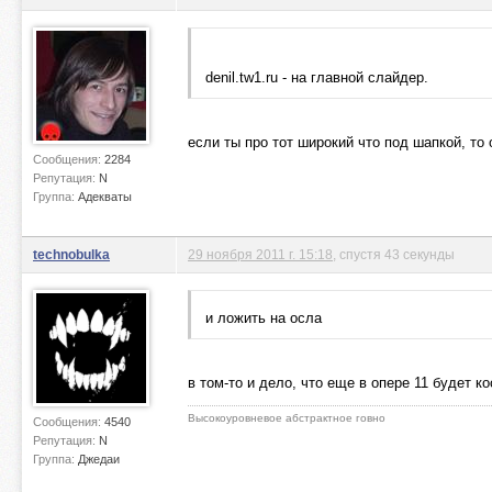
denil.tw1.ru - на главной слайдер.
если ты про тот широкий что под шапкой, то 
Сообщения:
2284
Репутация:
N
Группа:
Адекваты
technobulka
29 ноября 2011 г. 15:18
, спустя 43 секунды
и ложить на осла
в том-то и дело, что еще в опере 11 будет к
Высокоуровневое абстрактное говно
Сообщения:
4540
Репутация:
N
Группа:
Джедаи