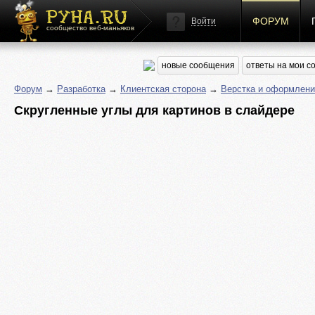
ФОРУМ
Войти
сообщество веб-маньяков
новые сообщения
ответы на мои 
Форум
→
Разработка
→
Клиентская сторона
→
Верстка и оформлени
Скругленные углы для картинов в слайдере