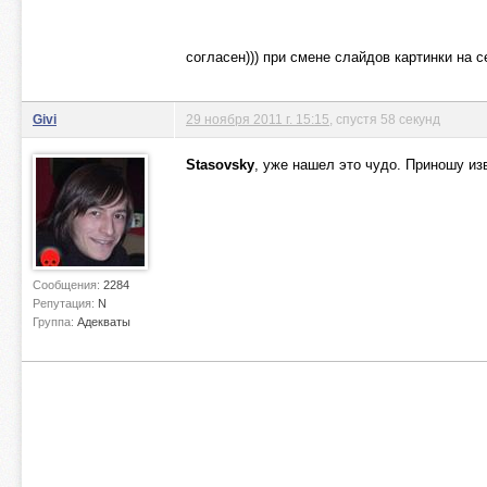
согласен))) при смене слайдов картинки на с
Givi
29 ноября 2011 г. 15:15
, спустя 58 секунд
Stasovsky
, уже нашел это чудо. Приношу изв
Сообщения:
2284
Репутация:
N
Группа:
Адекваты