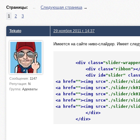
Страницы:
←
Следующая страница
→
1
2
3
Tekuto
29 ноября 2011 г. 14:37
Имеется на сайте ниво-слайдер. Имеет сле
<
div
class
=
"slider-wrappe
<
div
class
=
"ribbon"
>
<
<
div
id
=
"slider"
clas
Сообщения:
1147
<
a
href
=
""
>
<
img
src
=
"./slider/sli
Репутация:
N
<
a
href
=
""
>
<
img
src
=
"./slider/ck0
Группа:
Адекваты
<
a
href
=
""
>
<
img
src
=
"./slider/ck0
<
a
href
=
""
>
<
img
src
=
"./slider/sli
<
a
href
=
""
>
<
img
src
=
"./slider/sli
</
div
>
</
div
>