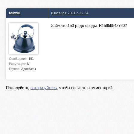
felix90
6 ноября 2011 г. 22:34
Займите 150 р. до среды. R158598427802
Сообщения:
191
Репутация:
N
Группа:
Адекваты
Пожалуйста,
авторизуйтесь
, чтобы написать комментарий!