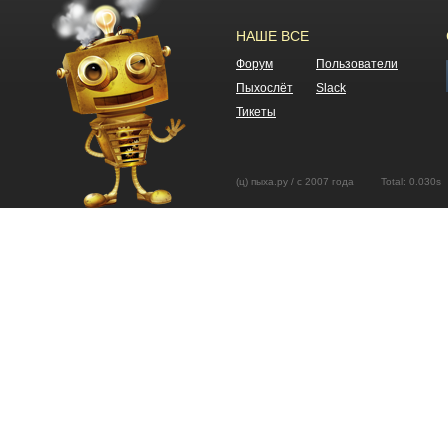
НАШЕ ВСЕ
Форум
Пользователи
Пыхослёт
Slack
Тикеты
(ц) пыха.ру / с 2007 года Total: 0.03