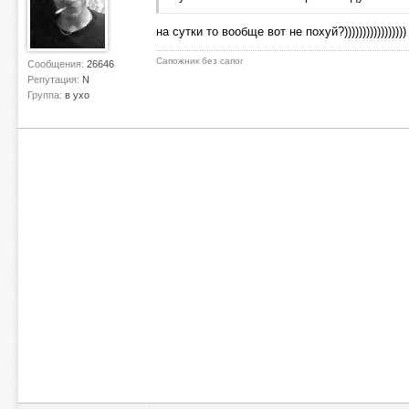
на сутки то вообще вот не похуй?)))))))))))))
Сапожник без сапог
Сообщения:
26646
Репутация:
N
Группа:
в ухо