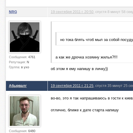
NRG
19 сентября 2011 г. 20:50
, спустя 8 минут 58 сек
но тока блять чтоб мыл за собой посуду
а как же дрочка хозяину жилья?!!!
Сообщения:
4761
Репутация:
N
Группа:
в ухо
об этом я ему напишу в личку))
Абырвалг
19 сентября 2011 г. 21:25
, спустя 35 минут 25 се
во-во, это я так напрашиваюсь в гости к кие
отлично, ближе к дате старта напишу
Сообщения:
6480