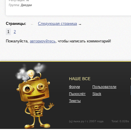
Репутация:
N
Группа:
Джедаи
Страницы:
←
Следующая страница
→
1
2
Пожалуйста,
авторизуйтесь
, чтобы написать комментарий!
НАШЕ ВСЕ
Форум
Пользователи
Пыхослёт
Slack
Тикеты
(ц) пыха.ру / с 2007 года Total: 0.02