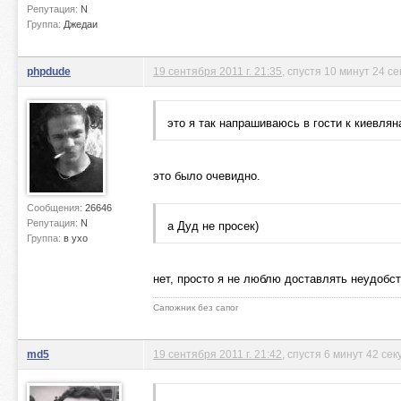
Репутация:
N
Группа:
Джедаи
phpdude
19 сентября 2011 г. 21:35
, спустя 10 минут 24 с
это я так напрашиваюсь в гости к киевлян
это было очевидно.
Сообщения:
26646
Репутация:
N
а Дуд не просек)
Группа:
в ухо
нет, просто я не люблю доставлять неудобст
Сапожник без сапог
md5
19 сентября 2011 г. 21:42
, спустя 6 минут 42 се