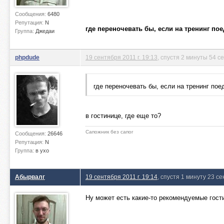
Сообщения:
6480
Репутация:
N
где переночевать бы, если на тренинг по
Группа:
Джедаи
phpdude
19 сентября 2011 г. 19:13
, спустя 2 минуты 54 с
где переночевать бы, если на тренинг по
в гостинице, где еще то?
Сапожник без сапог
Сообщения:
26646
Репутация:
N
Группа:
в ухо
Абырвалг
19 сентября 2011 г. 19:14
, спустя 1 минуту 23 с
Ну может есть какие-то рекомендуемые гост