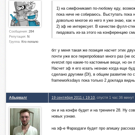
1) на симфоникамп по-любому еду, возмож
пока ниче не собираюсь. Выступать пока н
довольно многое из него я уже знаю, как 
2) зф не интересует. В качестве фулл-ст
Сообщения:
284
пиздовать из-за этого на конференцию см
Репутация:
N
Группа:
Кто попало
бгг у меня такая же позиция насчет этих дву
почти уже все перепробовал много раз (не о
everzet про какие-то кастомные вещи, но он 
Насчет зф я его юзать незнаю когда еще буд
сделано другими (DI), в общем развитие по 
frameworksdays пока только 2 доклада видны
Абырвалг
19 сентября 2011 г. 19:10
, спустя 1 час 36 минут
он и на конфе будет и на тренинге 28. Ну со
новых узнаю.
на зф-е Фараздаги будет про апишку рассказ