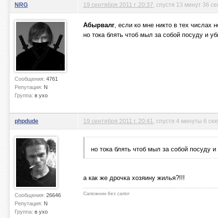
NRG
19 сентября 2011 г. 20:37
, спустя 13 минут 36 се
Абырвалг
, если ко мне никто в тех числах 
но тока блять чтоб мыл за собой посуду и уб
Сообщения:
4761
Репутация:
N
Группа:
в ухо
phpdude
19 сентября 2011 г. 20:41
, спустя 4 минуты 6 се
но тока блять чтоб мыл за собой посуду и 
а как же дрочка хозяину жилья?!!!
Сапожник без сапог
Сообщения:
26646
Репутация:
N
Группа:
в ухо