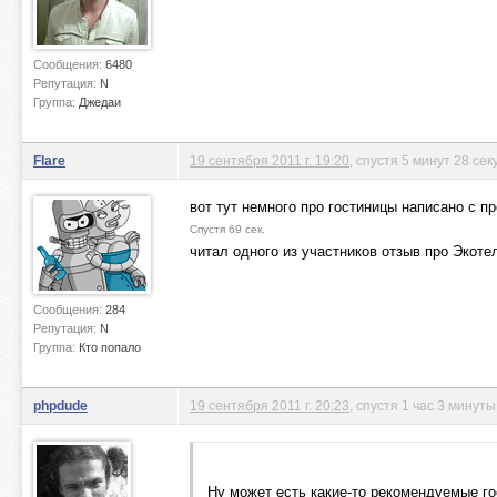
Сообщения:
6480
Репутация:
N
Группа:
Джедаи
Flare
19 сентября 2011 г. 19:20
, спустя 5 минут 28 сек
вот тут немного про гостиницы написано с 
Спустя 69 сек.
читал одного из участников отзыв про Экоте
Сообщения:
284
Репутация:
N
Группа:
Кто попало
phpdude
19 сентября 2011 г. 20:23
, спустя 1 час 3 минуты
Ну может есть какие-то рекомендуемые г