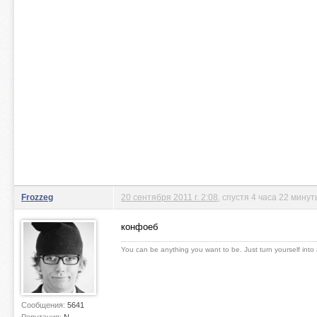
Frozzeg
20 сентября 2011 г. 2:08
, спустя 4 часа 22 минут
конфоеб
You can be anything you want to be. Just turn yourself into
Сообщения:
5641