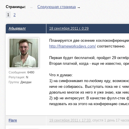
Страницы:
←
Следующая страница
→
1
2
Абырвалг
18 сентября 2011 г. 0:29
Планируется две осенние хохлоконференции
http://frameworksdays.com/
соответственно.
Первая будет бесплатной, пройдет 29 октябр
Вторая платной, когда - еще не известно, о
Сообщения:
6480
Что я думаю:
Репутация:
N
1) на симфоникамп по-любому еду, возможно 
Группа:
Джедаи
ниче не собираюсь. Выступать пока не с чем
довольно многое из него я уже знаю, как ни
2) зф не интересует. В качестве фулл-стек 
пиздовать из-за этого на конференцию смысл
Flare
19 сентября 2011 г. 17:33
, спустя 1 день 17 час