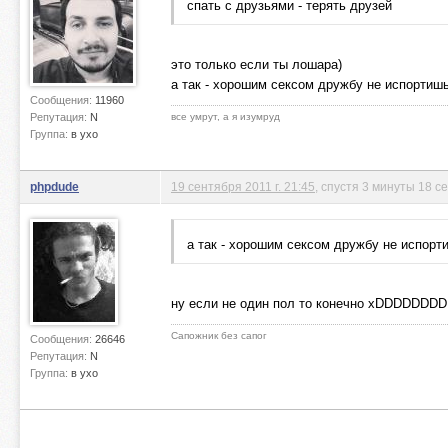
спать с друзьями - терять друзей
это только если ты лошара)
а так - хорошим сексом дружбу не испортишь
Сообщения:
11960
Репутация:
N
все умрут, а я изумруд
Группа:
в ухо
phpdude
19 сентября 2011 г. 21:45
, спустя 3 минуты 18 с
а так - хорошим сексом дружбу не испорти
ну если не один пол то конечно xDDDDD
Сапожник без сапог
Сообщения:
26646
Репутация:
N
Группа:
в ухо