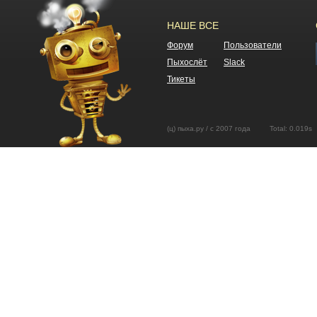
НАШЕ ВСЕ
Форум
Пользователи
Пыхослёт
Slack
Тикеты
(ц) пыха.ру / с 2007 года Total: 0.01