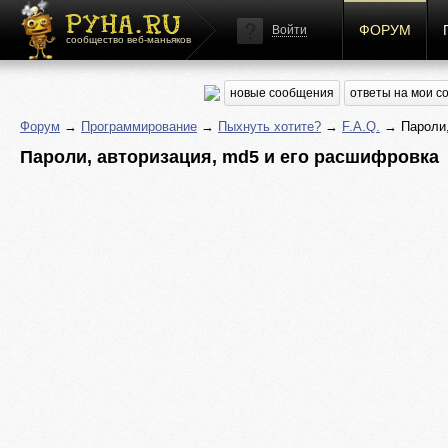
ФОРУМ
Войти
сообщество веб-маньяков
новые сообщения
ответы на мои 
Форум
→
Программирование
→
Пыхнуть хотите?
→
F.A.Q.
→ Пароли,
Пароли, авторизация, md5 и его расшифровка