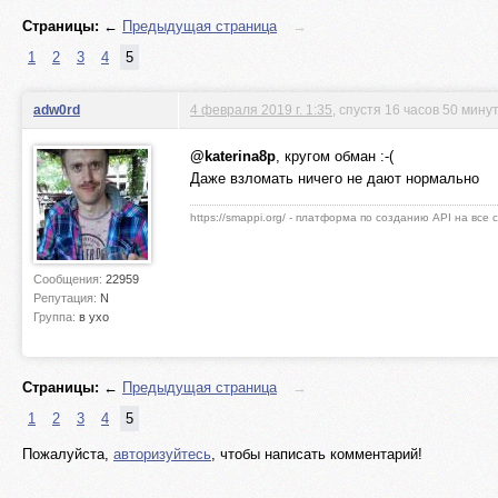
Страницы:
←
Предыдущая страница
→
1
2
3
4
5
adw0rd
4 февраля 2019 г. 1:35
, спустя 16 часов 50 мину
@katerina8p
, кругом обман :-(
Даже взломать ничего не дают нормально
https://smappi.org/ - платформа по созданию API на все
Сообщения:
22959
Репутация:
N
Группа:
в ухо
Страницы:
←
Предыдущая страница
→
1
2
3
4
5
Пожалуйста,
авторизуйтесь
, чтобы написать комментарий!