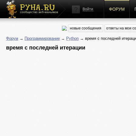
ФОРУМ
Войти
сообщество веб-маньяков
новые сообщения
ответы на мои 
Форум
→
Программирование
→
Python
→ время с последней итерац
время с последней итерации