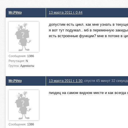
Mr.Pihto
13 марта 2011 г. 0:44
допустим есть цикл. как мне узнать в теку
я вот тут подумал.. мб в переменную закиды
есть встроенные функции? мне в потоке в ци
Сообщения:
1386
Репутация:
N
Группа:
Адекваты
Mr.Pihto
13 марта 2011 г. 1:30
, спустя 45 минут 32 секун
пиздец на самом видном месте и как всегда н
Сообщения:
1386