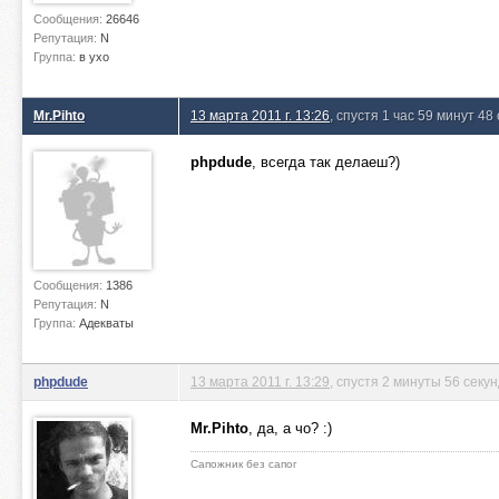
Сообщения:
26646
Репутация:
N
Группа:
в ухо
Mr.Pihto
13 марта 2011 г. 13:26
, спустя 1 час 59 минут 48
phpdude
, всегда так делаеш?)
Сообщения:
1386
Репутация:
N
Группа:
Адекваты
phpdude
13 марта 2011 г. 13:29
, спустя 2 минуты 56 секу
Mr.Pihto
, да, а чо? :)
Сапожник без сапог