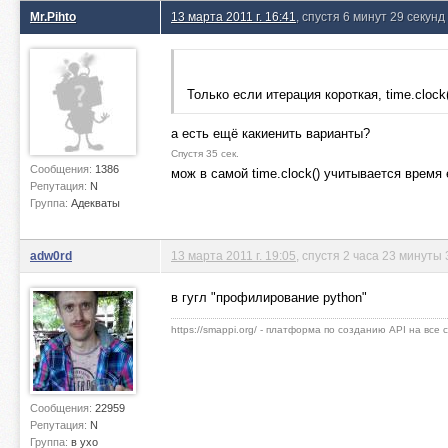
Mr.Pihto
13 марта 2011 г. 16:41
, спустя 6 минут 29 секунд
Только если итерация короткая, time.cloc
а есть ещё какиенить варианты?
Спустя 35 сек.
Сообщения:
1386
мож в самой time.clock() учитывается время
Репутация:
N
Группа:
Адекваты
adw0rd
13 марта 2011 г. 19:05
, спустя 2 часа 23 минуты 
в гугл "профилирование python"
https://smappi.org/ - платформа по созданию API на все
Сообщения:
22959
Репутация:
N
Группа:
в ухо