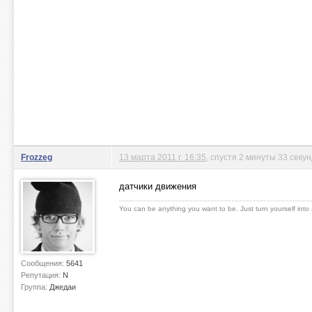
Frozzeg
13 марта 2011 г. 16:35
, спустя 2 минуты 33 секу
датчики движения
You can be anything you want to be. Just turn yourself into
Сообщения:
5641
Репутация:
N
Группа:
Джедаи