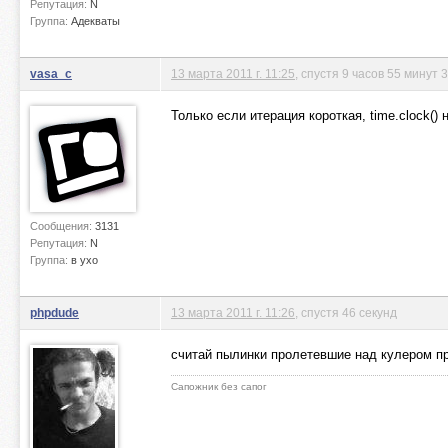
Репутация:
N
Группа:
Адекваты
vasa_c
13 марта 2011 г. 11:25
, спустя 9 часов 55 минут 
Только если итерация короткая, time.clock()
Сообщения:
3131
Репутация:
N
Группа:
в ухо
phpdude
13 марта 2011 г. 11:26
, спустя 46 секунд
считай пылинки пролетевшие над кулером п
Сапожник без сапог