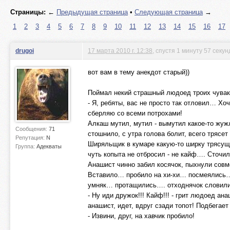
Страницы:
←
Предыдущая страница
•
Следующая страница
→
1
2
3
4
5
6
7
8
9
10
11
12
13
14
15
16
17
drugoi
17 марта 2010 г. 12:38
, спустя 1 минуту 57 секун
вот вам в тему анекдот старый))
Поймал некий страшный людоед троих чувако
- Я, ребяты, вас не просто так отловил… Хоч
сберляю со всеми потрохами!
Алкаш мутил, мутил - вымутил какое-то жужл
Сообщения:
71
стошнило, с утра голова болит, всего трясет
Репутация:
N
Ширяльщик в кумаре какую-то ширку трясущи
Группа:
Адекваты
чуть копыта не отбросил - не кайф…. Сточи
Анашист чинно забил косячок, пыхнули сов
Вставило… пробило на хи-хи… посмеялись…
умняк… протащились…. отходнячок словили 
- Ну иди дружок!!! Кайф!!! - грит людоед ан
анашист, идет, вдруг сзади топот! Подбегае
- Извини, друг, на хавчик пробило!