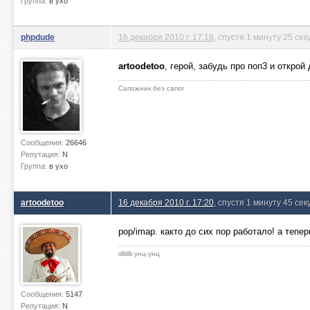
Группа:
в ухо
phpdude
16 декабря 2010 г. 17:18
, спустя 1 минуту 25 сек
artoodetoo
, герой, забудь про поп3 и открой
Сапожник без сапог
Сообщения:
26646
Репутация:
N
Группа:
в ухо
artoodetoo
16 декабря 2010 г. 17:20
, спустя 1 минуту 45 сек
pop/imap. както до сих пор работало! а тепе
ιιlllιlllι унц-унц
Сообщения:
5147
Репутация:
N