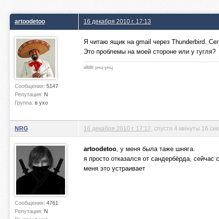
artoodetoo
16 декабря 2010 г. 17:13
Я читаю ящик на gmail через Thunderbird. Се
Это проблемы на моей стороне или у гугля?
ιιlllιlllι унц-унц
Сообщения:
5147
Репутация:
N
Группа:
в ухо
NRG
16 декабря 2010 г. 17:17
, спустя 4 минуты 16 се
artoodetoo
, у меня была таже шняга.
я просто отказался от сандербёрда, сейчас 
меня это устраивает
Сообщения:
4761
Репутация:
N