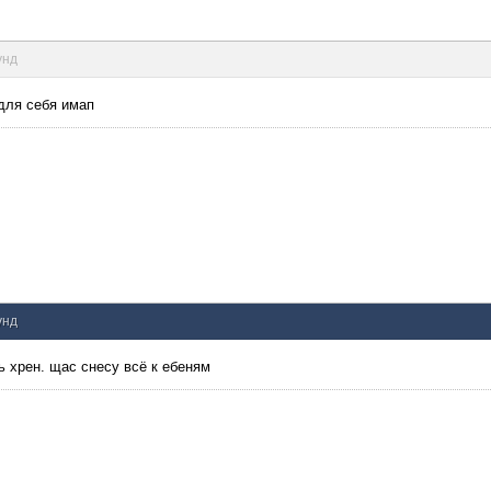
унд
 для себя имап
унд
рь хрен. щас снесу всё к ебеням