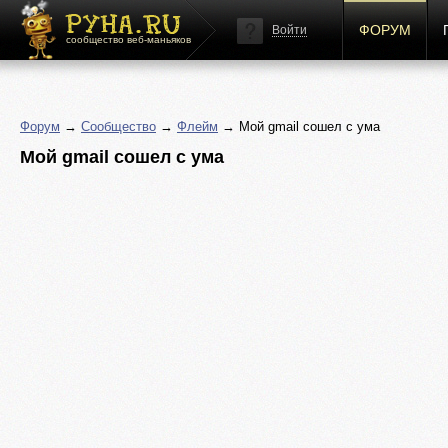
ФОРУМ
Войти
сообщество веб-маньяков
Форум
→
Сообщество
→
Флейм
→ Мой gmail сошел с ума
Мой gmail сошел с ума