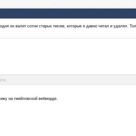
годня он валит сотни старых писем, которые я давно читал и удалял. То
кунд
сижу на гмейловской вебморде.