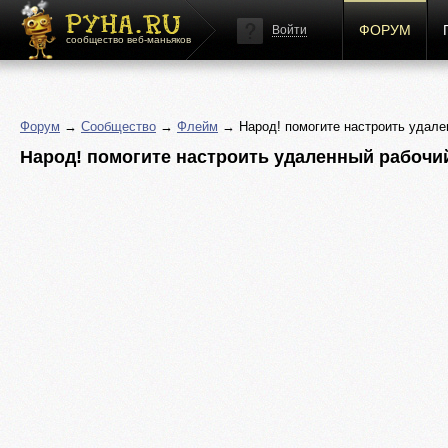
ФОРУМ
Войти
сообщество веб-маньяков
Форум
→
Сообщество
→
Флейм
→ Народ! помогите настроить удале
Народ! помогите настроить удаленный рабочий