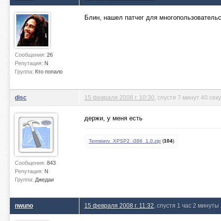
Блин, нашел патчег для многопользовательск
Сообщения:
26
Репутация:
N
Группа:
Кто попало
disc
15 февраля 2008 г. 10:30
, спустя 7 минут 40 сек
держи, у меня есть
Termiserv_XPSP2_i386_1.0.zip
(
104
)
Сообщения:
843
Репутация:
N
Группа:
Джедаи
nwuno
15 февраля 2008 г. 11:32
, спустя 1 час 2 минуты