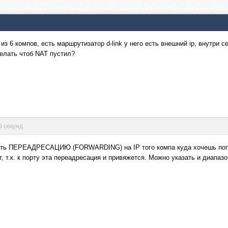
из 6 компов, есть маршрутизатор d-link у него есть внешний ip, внутри 
делать чтоб NAT пустил?
9 секунд
сать ПЕРЕАДРЕСАЦИЮ (FORWARDING) на IP того компа куда хочешь попа
, т.к. к порту эта переадресация и привяжется. Можно указать и диапазо