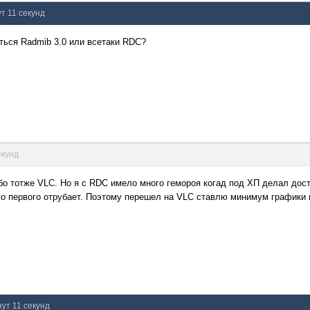
ут 11 секунд
ться Radmib 3.0 или всетаки RDC?
екунд
о тотже VLC. Но я с RDC имело много гемороя когад под ХП делал досту
го первого отрубает. Поэтому перешел на VLC ставлю минимум графики и
нут 11 секунд