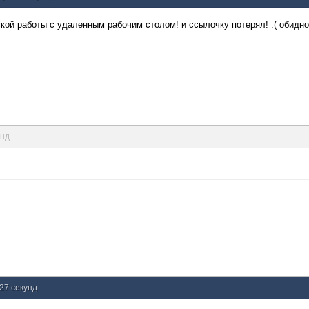
ой работы с удаленным рабочим столом! и ссылочку потерял! :( обидно,
унд
 27 секунд