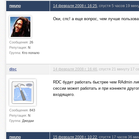
nwuno
14 февраля 2008 г. 16:25
, спустя 5 часов 19 мин
Оки, спс! а еще вопрос, чем лучше пользова
Сообщения:
26
Репутация:
N
Группа:
Кто попало
disc
14 февраля 2008 г. 16:46
, спустя 21 минуту 17 с
RDC будет работать быстрее чем RAdmin либ
сессии может работать и при коннекте друго
входящего.
Сообщения:
843
Репутация:
N
Группа:
Джедаи
nwuno
15 февраля 2008 г. 10:22
, спустя 17 часов 36 ми