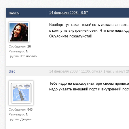
nwuno
14 февраля 2008 г. 9:57
Вообще тут такая тема! есть локальная сеть 
к компу из внутренней сети. Что мне нада с
Объясните пожалуйста!!!
Сообщения:
26
Репутация:
N
Группа:
Кто попало
disc
14 февраля 2008 г. 11:06
, спустя 1 час 8 минут 2
Тебе надо на маршрутизаторе своем пропи
надо указать внешний порт и внутренний порт
Сообщения:
843
Репутация:
N
Группа:
Джедаи