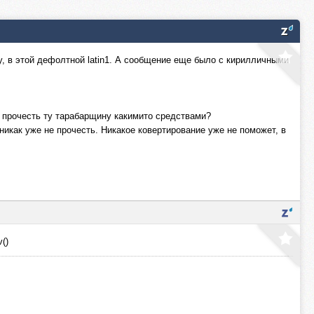
у, в этой дефолтной latin1. А сообщение еще было с кирилличными
ли прочесть ту тарабарщину какимито средствами?
о никак уже не прочесть. Никакое ковертирование уже не поможет, в
()