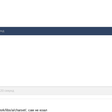
унд
 20 секунд
ork/libs/a/charset/, сам не юзал