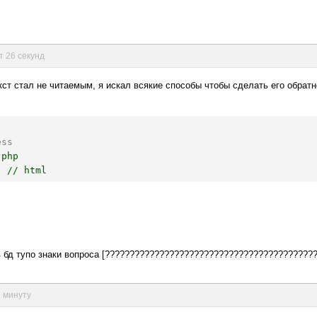
т 26 секунд
екст стал не читаемым, я искал всякие способы чтобы сделать его обратн
ess
php

в бд тупо знаки вопроса [??????????????????????????????????????????
1 минуту