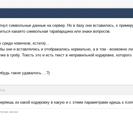
тнул символьные данные на сервер. Но в базу они вставились, к пример
аеться какаято символьная тарабарщина или знаки вопросов.
 среди новичков, кстати)…
чтобы они и вставлялись и отображались нормально, а в том - возможно 
уже в гробу. Тоесть это и есть текст в неправильной кодировке, которог
ибудь такое удавалось….?)
унд
еряешь из какой кодировку в какую и с этими параметрами идешь к iconv
 случаи жизни