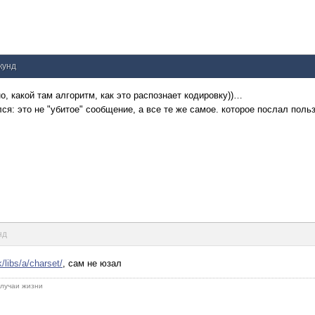
екунд
, какой там алгоритм, как это распознает кодировку))…
ся: это не "убитое" сообщение, а все те же самое. которое послал польз
нд
/libs/a/charset/
, сам не юзал
 случаи жизни