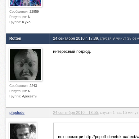
Сообщения:
22959
Репутация:
N
Группа:
в ухо
Rotten
24 сентября 2010 г. 17:39
, спустя 9 минут 38 сек
интересный подход.
Сообщения:
2243
Репутация:
N
Группа:
Адекваты
phpdude
24 сентября 2010 г. 18:55
, спустя 1 час 15 минут
вот посмотри http://popoff.donetsk.ua/text/w