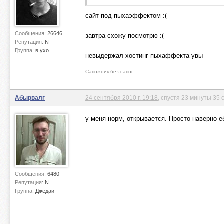
сайт под пыхаэффектом :(
Сообщения:
26646
завтра схожу посмотрю :(
Репутация:
N
Группа:
в ухо
невыдержал хостинг пыхаффекта увы
Сапожник без сапог
Абырвалг
24 сентября 2010 г. 19:18
, спустя 23 минуты 35 
у меня норм, открывается. Просто наверно е
Сообщения:
6480
Репутация:
N
Группа:
Джедаи