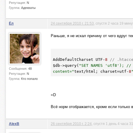
Репутация:
N
Группа:
Адекваты
Ёл
24 сентября 2010 г. 21:53
, спустя 2 часа 19 мину
Раньше, я не искал причину от чего вдруг т
AddDefaultCharset UTF-
8
// .htacc
$db
->query(
"SET NAMES 'utf8'); // 
Сообщения:
48
content="
text/html; charset=utf-
8
Репутация:
N
Группа:
Кто попало
=D
Всё норм отображается, кроме если только 
AlexB
26 сентября 2010 г. 2:24
, спустя 1 день 4 часа 3