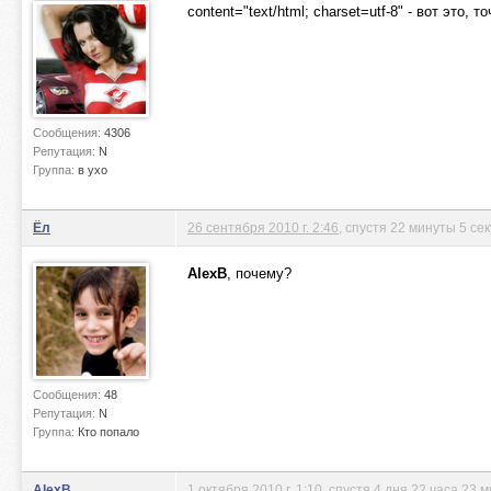
content="text/html; charset=utf-8" - вот это, т
Сообщения:
4306
Репутация:
N
Группа:
в ухо
Ёл
26 сентября 2010 г. 2:46
, спустя 22 минуты 5 се
AlexB
, почему?
Сообщения:
48
Репутация:
N
Группа:
Кто попало
AlexB
1 октября 2010 г. 1:10
, спустя 4 дня 22 часа 23 