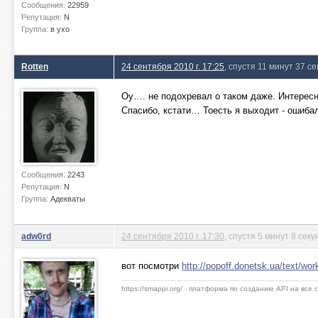
Сообщения:
22959
Репутация:
N
Группа:
в ухо
Rotten
24 сентября 2010 г. 17:25
, спустя 11 минут 37 с
Оу…. не подохревал о таком даже. Интересно
Спасибо, кстати… Тоесть я выходит - ошибал
Сообщения:
2243
Репутация:
N
Группа:
Адекваты
adw0rd
24 сентября 2010 г. 17:30
, спустя 5 минут 8 секу
вот посмотри
http://popoff.donetsk.ua/text/work
https://smappi.org/ - платформа по созданию API на все