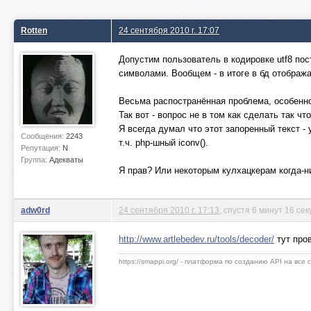
Rotten
24 сентября 2010 г. 17:07
Допустим пользователь в кодировке utf8 пос
символами. Вообщем - в итоге в бд отображ
Весьма распостранённая проблема, особенно
Так вот - вопрос не в том как сделать так 
Я всегда думал что этот запоренный текст - 
Сообщения:
2243
т.ч. php-шный iconv().
Репутация:
N
Группа:
Адекваты
Я прав? Или некоторым кулхацкерам когда-н
adw0rd
24 сентября 2010 г. 17:13
, спустя 6 минут 16 сек
http://www.artlebedev.ru/tools/decoder/
тут пров
https://smappi.org/ - платформа по созданию API на все