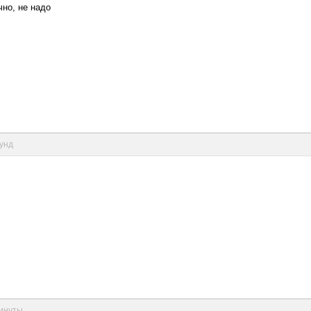
очно, не надо
кунд
минуты