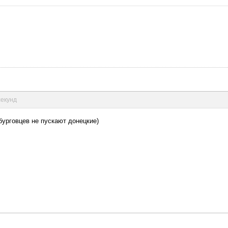
секунд
бурговцев не пускают донецкие)